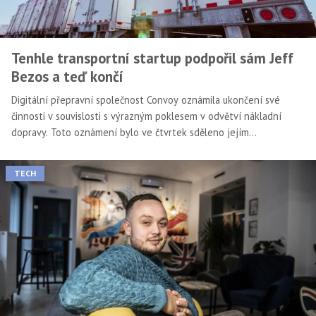
Tenhle transportní startup podpořil sám Jeff
Bezos a teď končí
Digitální přepravní společnost Convoy oznámila ukončení své
činnosti v souvislosti s výrazným poklesem v odvětví nákladní
dopravy. Toto oznámení bylo ve čtvrtek sděleno jejím
zaměstnancům.
TECH