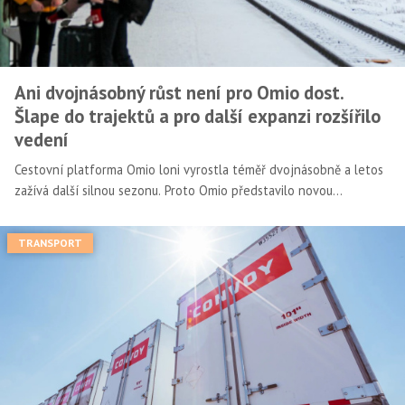
Ani dvojnásobný růst není pro Omio dost.
Šlape do trajektů a pro další expanzi rozšířilo
vedení
Cestovní platforma Omio loni vyrostla téměř dvojnásobně a letos
zažívá další silnou sezonu. Proto Omio představilo novou
prezidentku pro B2C segment, Veronicu Diquattro.
TRANSPORT