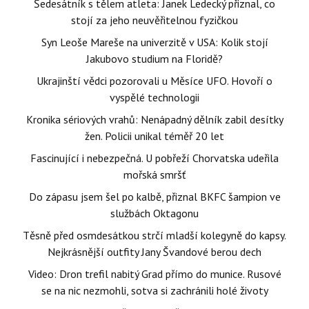
Šedesátník s tělem atleta: Janek Ledecký přiznal, co
stojí za jeho neuvěřitelnou fyzičkou
Syn Leoše Mareše na univerzitě v USA: Kolik stojí
Jakubovo studium na Floridě?
Ukrajinští vědci pozorovali u Měsíce UFO. Hovoří o
vyspělé technologii
Kronika sériových vrahů: Nenápadný dělník zabil desítky
žen. Policii unikal téměř 20 let
Fascinující i nebezpečná. U pobřeží Chorvatska udeřila
mořská smršť
Do zápasu jsem šel po kalbě, přiznal BKFC šampion ve
službách Oktagonu
Těsně před osmdesátkou strčí mladší kolegyně do kapsy.
Nejkrásnější outfity Jany Švandové berou dech
Video: Dron trefil nabitý Grad přímo do munice. Rusové
se na nic nezmohli, sotva si zachránili holé životy