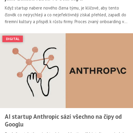
Když startup nabere nového člena týmu, je klíčové, aby tento
člověk co nejrychleji a co nejefektivněji získal přehled, zapadl do
firemní kultury a přispěl k růstu firmy. Proces zvaný onboarding v
tom hraje zásadní roli. Efektivní onboarding je často opomíjeným,
avšak nesmírně důležitým aspektem firemního růstu. Pokud je
DIGITÁL
správně nastaven, pomáhá novým pracovníkům rychle pochopit
jejich roli, adaptovat se na nové prostředí a cítit se jako součást
týmu. Podívejme se na to, co efektivní onboarding obnáší.
AI startup Anthropic sází všechno na čipy od
Googlu