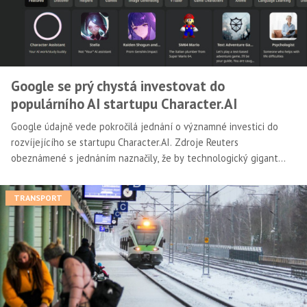
Google se prý chystá investovat do
populárního AI startupu Character.AI
Google údajně vede pokročilá jednání o významné investici do
rozvíjejícího se startupu Character.AI. Zdroje Reuters
obeznámené s jednáním naznačily, že by technologický gigant
mohl přispět významnou částkou, potenciálně v řádu stovek
milionů dolarů, na podporu růstu firmy AI.
TRANSPORT