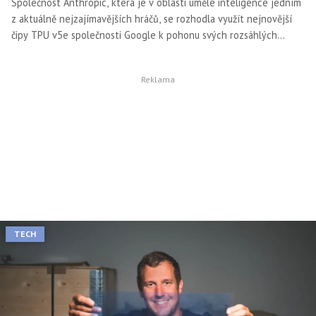
Společnost Anthropic, která je v oblasti umělé inteligence jedním
z aktuálně nejzajímavějších hráčů, se rozhodla využít nejnovější
čipy TPU v5e společnosti Google k pohonu svých rozsáhlých
jazykových modelů.
TECH