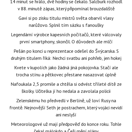
14 minut se hrálo, dvě hodiny se čekalo. Salcburk rozhodl
v 88. minutě zápas, který připomínal brouzdaliště
Gavi si po zisku titulu mistrů světa obarvil vlasy
narůžovo. Splnil tím sázku s fanoušky
Legendární výrobce kapesních počítačů, které válcovaly
první smartphony, skončil. O důvodech ale mlčí
Pešán po konci u reprezentace odešel do Švýcarska. S
druhým titulem říká: Nechci svatbu ani pohřeb, jen hokej
Kvete v kupolích jako žádná jiná pokojovka. Stačí ale
trocha stínu a pětkovec přestane nasazovat úplně
Nafoukala 2,5 promile a chtěla si odvést tříleté dítě ze
školky. Učitelka jí ho nedala a zavolala policii
Zelenskému ho předvedli v Berlíně, už loví Rusy na
frontě. Nejnovější Seth je postrachem, který vojáci nevidí
ani neslyší
Meteorologové už mají předpověď do konce roku. Tohle
čekal málokdo a Češi mění plány