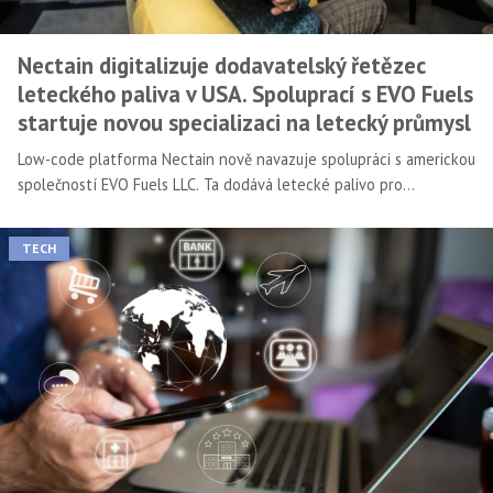
Nectain digitalizuje dodavatelský řetězec
leteckého paliva v USA. Spoluprací s EVO Fuels
startuje novou specializaci na letecký průmysl
Low-code platforma Nectain nově navazuje spolupráci s americkou
společností EVO Fuels LLC. Ta dodává letecké palivo pro
nepravidelné lety, včetně soukromých letadel, nákladních
charterových letadel a vojenských letadel provozovaných po
TECH
celém světě. Platforma Nectain za oceánem nasadila své řešení
pro inteligentní rozpoznávání dokumentů a pomůže tak s
digitalizací převážně papírového odvětví.