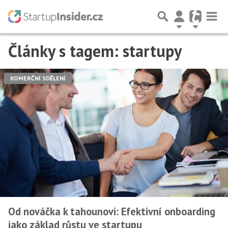
Články s tagem: startupy
Předchozí
1
2
3
…
35
Další
KOMERČNÍ SDĚLENÍ
Od nováčka k tahounovi: Efektivní onboarding
jako základ růstu ve startupu