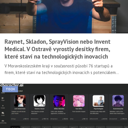
Raynet, Skladon, SprayVision nebo Invent
Medical. V Ostravě vyrostly desítky firem,
které staví na technologických inovacích
V Moravskoslezském kraji v současnosti působí 76 startupů a
firem, které staví na technologických inovacích s potenciálem
konkurovat na globálním trhu. Díky rozvoji společností, jako je
Raynet, Skladon, Invent Medical nebo Spray Vision, Ostrava
TECH
aspiruje na další centrum technologického pokroku v České
republice se zajímavou nabídkou pracovních příležitostí. Rozvoj v
regionu podporuje také Moravskoslezské inovační centrum (MSIC),
podle jehož dat navíc každý 10. startup v kraji využívá řešení
postavené na technologii AI.