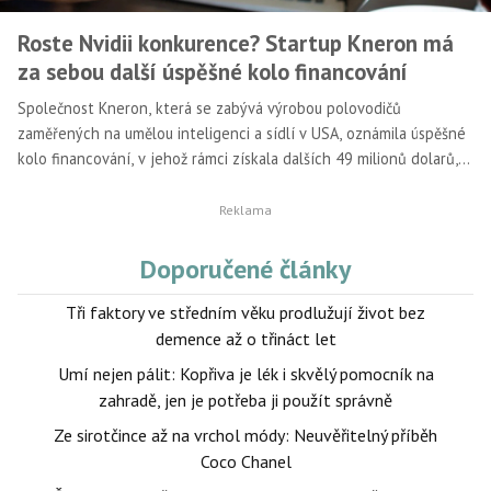
Roste Nvidii konkurence? Startup Kneron má
za sebou další úspěšné kolo financování
Společnost Kneron, která se zabývá výrobou polovodičů
zaměřených na umělou inteligenci a sídlí v USA, oznámila úspěšné
kolo financování, v jehož rámci získala dalších 49 milionů dolarů,
čímž se její celkový kapitál vyšplhal na 97 milionů dolarů.
Doporučené články
Tři faktory ve středním věku prodlužují život bez
demence až o třináct let
Umí nejen pálit: Kopřiva je lék i skvělý pomocník na
zahradě, jen je potřeba ji použít správně
Ze sirotčince až na vrchol módy: Neuvěřitelný příběh
Coco Chanel