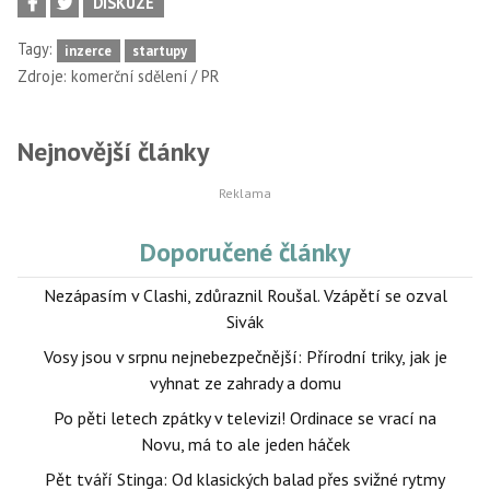
DISKUZE
Tagy:
inzerce
startupy
Zdroje:
komerční sdělení / PR
Nejnovější články
Doporučené články
Nezápasím v Clashi, zdůraznil Roušal. Vzápětí se ozval
Sivák
Vosy jsou v srpnu nejnebezpečnější: Přírodní triky, jak je
vyhnat ze zahrady a domu
Po pěti letech zpátky v televizi! Ordinace se vrací na
Novu, má to ale jeden háček
Pět tváří Stinga: Od klasických balad přes svižné rytmy