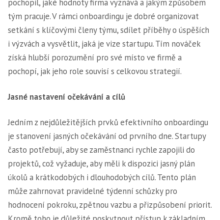
pochopil, jaké hodnoty firma vyznává a jakým způsobem
tým pracuje. V rámci onboardingu je dobré organizovat
setkání s klíčovými členy týmu, sdílet příběhy o úspěších
i výzvách a vysvětlit, jaká je vize startupu. Tím nováček
získá hlubší porozumění pro své místo ve firmě a
pochopí, jak jeho role souvisí s celkovou strategií.
Jasné nastavení očekávání a cílů
Jedním z nejdůležitějších prvků efektivního onboardingu
je stanovení jasných očekávání od prvního dne. Startupy
často potřebují, aby se zaměstnanci rychle zapojili do
projektů, což vyžaduje, aby měli k dispozici jasný plán
úkolů a krátkodobých i dlouhodobých cílů. Tento plán
může zahrnovat pravidelné týdenní schůzky pro
hodnocení pokroku, zpětnou vazbu a přizpůsobení priorit.
Kromě toho je důležité poskytnout přístup k základním