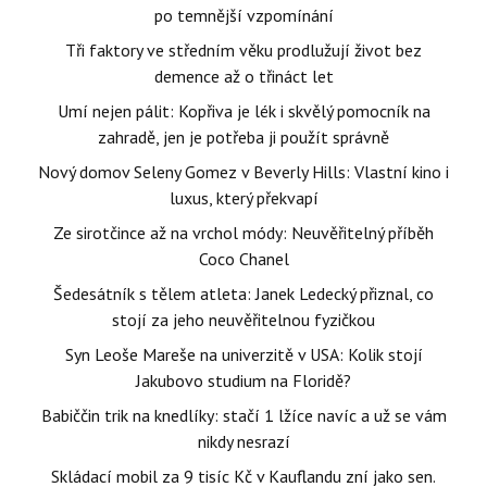
po temnější vzpomínání
Tři faktory ve středním věku prodlužují život bez
demence až o třináct let
Umí nejen pálit: Kopřiva je lék i skvělý pomocník na
zahradě, jen je potřeba ji použít správně
Nový domov Seleny Gomez v Beverly Hills: Vlastní kino i
luxus, který překvapí
Ze sirotčince až na vrchol módy: Neuvěřitelný příběh
Coco Chanel
Šedesátník s tělem atleta: Janek Ledecký přiznal, co
stojí za jeho neuvěřitelnou fyzičkou
Syn Leoše Mareše na univerzitě v USA: Kolik stojí
Jakubovo studium na Floridě?
Babiččin trik na knedlíky: stačí 1 lžíce navíc a už se vám
nikdy nesrazí
Skládací mobil za 9 tisíc Kč v Kauflandu zní jako sen.