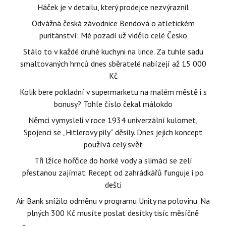
Háček je v detailu, který prodejce nezvýraznil
Odvážná česká závodnice Bendová o atletickém
puritánství: Mé pozadí už vidělo celé Česko
Stálo to v každé druhé kuchyni na lince. Za tuhle sadu
smaltovaných hrnců dnes sběratelé nabízejí až 15 000
Kč
Kolik bere pokladní v supermarketu na malém městě i s
bonusy? Tohle číslo čekal málokdo
Němci vymysleli v roce 1934 univerzální kulomet,
Spojenci se „Hitlerovy pily“ děsily. Dnes jejich koncept
používá celý svět
Tři lžíce hořčice do horké vody a slimáci se zelí
přestanou zajímat. Recept od zahrádkářů funguje i po
dešti
Air Bank snížilo odměnu v programu Unity na polovinu. Na
plných 300 Kč musíte poslat desítky tisíc měsíčně