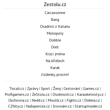
Zestolu.cz
Carcassonne
Bang
Osadníci z Katanu
Monopoly
Dobble
Dixit
Krycí jména
Na křídlech
Karak
Jízdenky, prosím!
Tiscali.cz
|
Zprávy
|
Sport
|
Ženy
|
Cestování
|
Games.cz
|
Profigamers.cz
|
ZeStolu.cz
|
Osobnosti.cz
|
Karaoketexty.cz
|
Úschovna.cz
|
Nedd.cz
|
Moulík.cz
|
Fights.cz
|
Dokina.cz
|
CZhity.cz
|
Našepeníze.cz
|
Srovnám.cz
|
StartupInsider.cz