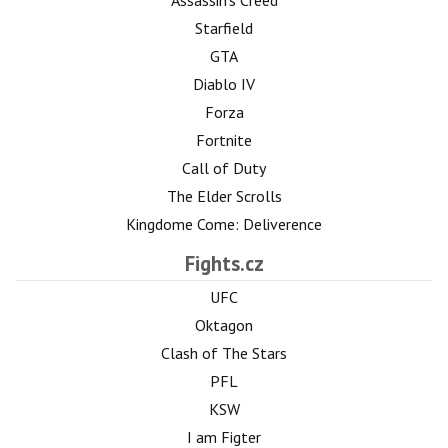
Assassin's Creed
Starfield
GTA
Diablo IV
Forza
Fortnite
Call of Duty
The Elder Scrolls
Kingdome Come: Deliverence
Fights.cz
UFC
Oktagon
Clash of The Stars
PFL
KSW
I am Figter