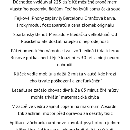
Důchodce vydělával 225 tisíc Kč měsíčně pronájmem
vlastního pozemku řidičům. Teď ho kvůli tomu čeká soud
Fejkové iPhony zaplavily Barcelonu. Oranžová barva,
široký modul fotoaparátů a cena zlomek originálu
Sparťanský klenot Mercado v hledáčku velkoklubů. Od
Rosického ale dostal nálepku o neprodejnosti
Páteř amerického námořnictva tvoří jediná třída, kterou
Rusové potkat nechtějí. Slouží přes 30 let a nic ji neumí
nahradit
Klíček vedle mobilu a další 2 místa v autě, kde hrozí
jeho trvalé poškození a znefunkčnění
Letadlu se začalo chovat divně. Za 63 minut čiré hrůzy
mohla triviální matematická chyba
V zácpě ve vedru zapnul topení na maximum. Absurdní
trik zachrání motor před opravou za desítky tisíc
Aplikace Záchranka umí nově zavolat psychologa jedním
kliknutím. Zatím jen v jednom kraji, další už čekají