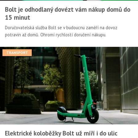
Bolt je odhodlaný dovézt vám nákup domů do
15 minut
Doručovatelská služba Bolt se v budoucnu zaměří na dovoz
potravin až domů. Ohromí rychlostí doručení nákupu.
TRANSPORT
Elektrické koloběžky Bolt už míří i do ulic