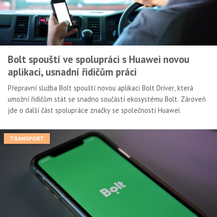
Bolt spouští ve spolupráci s Huawei novou
aplikaci, usnadní řidičům práci
Přepravní služba Bolt spouští novou aplikaci Bolt Driver, která
umožní řidičům stát se snadno součástí ekosystému Bolt. Zároveň
jde o další část spolupráce značky se společností Huawei.
TRANSPORT