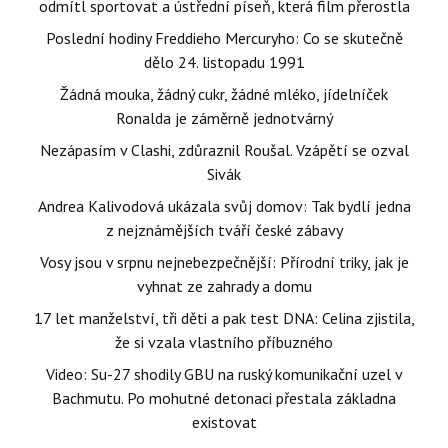
odmítl sportovat a ústřední píseň, která film přerostla
Poslední hodiny Freddieho Mercuryho: Co se skutečně
dělo 24. listopadu 1991
Žádná mouka, žádný cukr, žádné mléko, jídelníček
Ronalda je záměrně jednotvárný
Nezápasím v Clashi, zdůraznil Roušal. Vzápětí se ozval
Sivák
Andrea Kalivodová ukázala svůj domov: Tak bydlí jedna
z nejznámějších tváří české zábavy
Vosy jsou v srpnu nejnebezpečnější: Přírodní triky, jak je
vyhnat ze zahrady a domu
17 let manželství, tři děti a pak test DNA: Celina zjistila,
že si vzala vlastního příbuzného
Video: Su-27 shodily GBU na ruský komunikační uzel v
Bachmutu. Po mohutné detonaci přestala základna
existovat