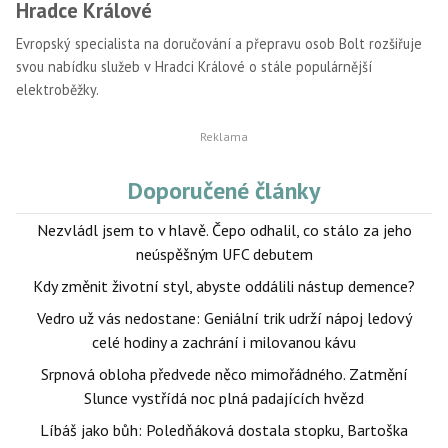
Hradce Králové
Evropský specialista na doručování a přepravu osob Bolt rozšiřuje
svou nabídku služeb v Hradci Králové o stále populárnější
elektroběžky.
Doporučené články
Nezvládl jsem to v hlavě. Čepo odhalil, co stálo za jeho
neúspěšným UFC debutem
Kdy změnit životní styl, abyste oddálili nástup demence?
Vedro už vás nedostane: Geniální trik udrží nápoj ledový
celé hodiny a zachrání i milovanou kávu
Srpnová obloha předvede něco mimořádného. Zatmění
Slunce vystřídá noc plná padajících hvězd
Líbáš jako bůh: Poledňáková dostala stopku, Bartoška