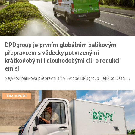
DPDgroup je prvním globálním balíkovým
přepravcem s vědecky potvrzenými
krátkodobými i dlouhodobými cíli o redukci
emisí
Největší balíková přepravní síť v Evropě DPDgroup, jejíž součástí je
i česká DPD, získala oficiální vědecké potvrzení svého závazku
udržitelnosti od přední vědecké nezávislé iniciativy SBTi (Science
TRANSPORT
Based Targets initiative), jejíž spoluzakladateli jsou UN Global
Compact a Světový fond na ochranu přírody. Iniciativa je široce
uznávána pro svá hodnocení a podporu cílů firem v oblasti
snižování emisí skleníkových plynů na základě vědeckých
poznatků o klimatu.