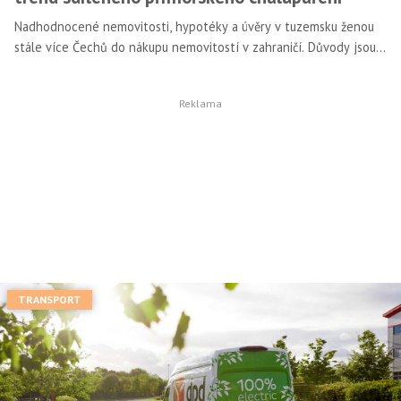
Nadhodnocené nemovitosti, hypotéky a úvěry v tuzemsku ženou
stále více Čechů do nákupu nemovitostí v zahraničí. Důvody jsou
nasnadě – je to levnější, lákavější a majitel může navíc mít i
nádhernou vilu nebo apartmán třeba kousek od pláže.
Jednoduchou cestu se rozhodl nabídnout český startup Rezidente,
který přináší spoluvlastnění prémiových nemovitostí ve Španělsku,
které vždy sdílí až čtyři spoluvlastníci.
TRANSPORT