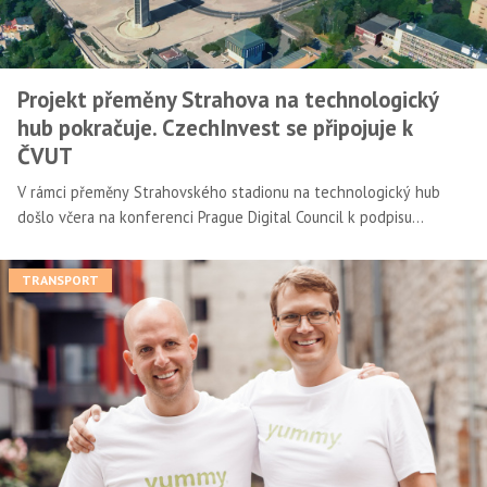
Projekt přeměny Strahova na technologický
hub pokračuje. CzechInvest se připojuje k
ČVUT
V rámci přeměny Strahovského stadionu na technologický hub
došlo včera na konferenci Prague Digital Council k podpisu
memoranda o spolupráci mezi ČVUT a CzechInvestem. Z pohledu
agentury tato proměna představuje vysoký potenciál spolupráce
TRANSPORT
startupů s nadnárodními firmami.