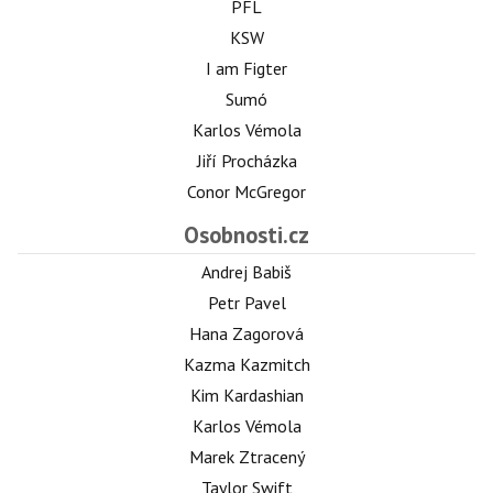
PFL
KSW
I am Figter
Sumó
Karlos Vémola
Jiří Procházka
Conor McGregor
Osobnosti.cz
Andrej Babiš
Petr Pavel
Hana Zagorová
Kazma Kazmitch
Kim Kardashian
Karlos Vémola
Marek Ztracený
Taylor Swift