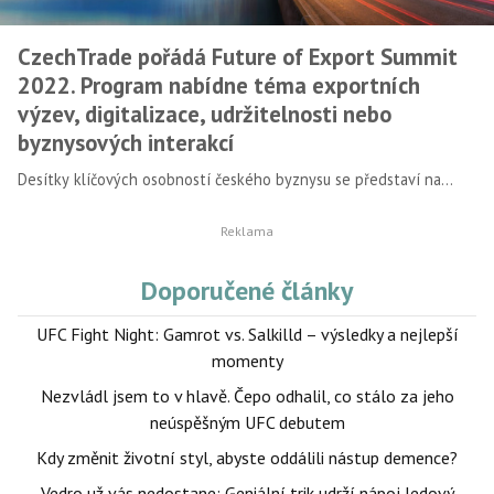
CzechTrade pořádá Future of Export Summit
2022. Program nabídne téma exportních
výzev, digitalizace, udržitelnosti nebo
byznysových interakcí
Desítky klíčových osobností českého byznysu se představí na
podzimním summitu CzechTrade, který se uskuteční 15. listopadu
v odpoledních hodinách v Cubex Centru Praha. Odborný program
nabídne řečníky s tématy, která se budou věnovat exportním
výzvám, digitalizaci či transformaci české ekonomiky. Následovat
Doporučené články
budou diskuzní bloky včetně panelové diskuze. Na své si přijdou
podnikatelé, CEO, obchodní ředitelé nebo exportní manažeři, ale
UFC Fight Night: Gamrot vs. Salkilld – výsledky a nejlepší
také experti na udržitelnost a business development.
momenty
Nezvládl jsem to v hlavě. Čepo odhalil, co stálo za jeho
neúspěšným UFC debutem
Kdy změnit životní styl, abyste oddálili nástup demence?
Vedro už vás nedostane: Geniální trik udrží nápoj ledový