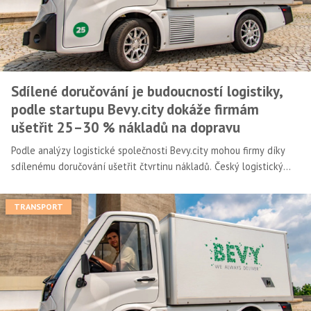
Sdílené doručování je budoucností logistiky,
podle startupu Bevy.city dokáže firmám
ušetřit 25–30 % nákladů na dopravu
Podle analýzy logistické společnosti Bevy.city mohou firmy díky
sdílenému doručování ušetřit čtvrtinu nákladů. Český logistický
start-up se tak snaží upozornit na pozitivní dopady sdíleného
doručování – vedle financí jde především o snížení počtu vozidel
TRANSPORT
v centrech měst, nižší produkci oxidu uhličitého i celkové zvýšení
kvality služeb.