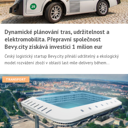
Dynamické plánování tras, udržitelnost a
elektromobilita. Přepravní společnost
Bevy.city získává investici 1 milion eur
Český logistický startup Bevy.city přináší udržitelný a ekologický
model rozvážení zboží v oblasti last-mile-delivery během
přepravní špičky. Do rigidního oboru přináší dynamický model
plánování tras, čistou elektromobilitu nebo pokrytí doručovacích
TRANSPORT
špiček. Na svůj rozvoj a expanzi získává investici 1 milion eur
(necelých 25 milionů korun) od českého venture kapitálového
fondu Nation 1.