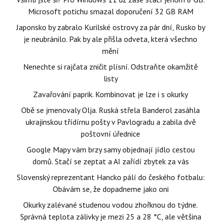
Microsoft potichu smazal doporučení 32 GB RAM
Japonsko by zabralo Kurilské ostrovy za pár dní, Rusko by
je neubránilo. Pak by ale přišla odveta, která všechno
mění
Nenechte si rajčata zničit plísní. Odstraňte okamžitě
listy
Zavařování paprik. Kombinovat je lze i s okurky
Obě se jmenovaly Olja. Ruská střela Banderol zasáhla
ukrajinskou třídírnu pošty v Pavlogradu a zabila dvě
poštovní úřednice
Google Mapy vám brzy samy objednají jídlo cestou
domů. Stačí se zeptat a AI zařídí zbytek za vás
Slovenský reprezentant Hancko pálí do českého fotbalu:
Obávám se, že dopadneme jako oni
Okurky zalévané studenou vodou zhořknou do týdne.
Správná teplota zálivky je mezi 25 a 28 °C, ale většina