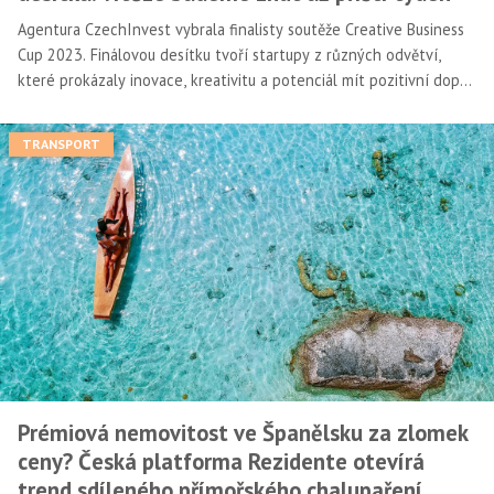
Agentura CzechInvest vybrala finalisty soutěže Creative Business
Cup 2023. Finálovou desítku tvoří startupy z různých odvětví,
které prokázaly inovace, kreativitu a potenciál mít pozitivní dopad
na společnost. Utkají se už 23. března v Ústí nad Labem.
TRANSPORT
Prémiová nemovitost ve Španělsku za zlomek
ceny? Česká platforma Rezidente otevírá
trend sdíleného přímořského chalupaření