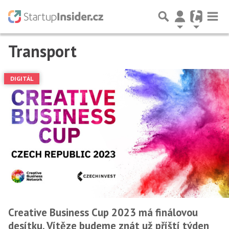
Transport
Předchozí
1
2
3
4
…
9
Další
DIGITÁL
Creative Business Cup 2023 má finálovou
desítku. Vítěze budeme znát už příští týden