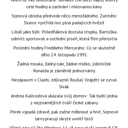
celé hodiny a zachrání i milovanou kávu
Srpnová obloha předvede něco mimořádného. Zatmění
Slunce vystřídá noc plná padajících hvězd
Líbáš jako bůh: Poledňáková dostala stopku, Bartoška
odmítl sportovat a ústřední píseň, která film přerostla
Poslední hodiny Freddieho Mercuryho: Co se skutečně
dělo 24. listopadu 1991
Žádná mouka, žádný cukr, žádné mléko, jídelníček
Ronalda je záměrně jednotvárný
Nezápasím v Clashi, zdůraznil Roušal. Vzápětí se ozval
Sivák
Andrea Kalivodová ukázala svůj domov: Tak bydlí jedna
z nejznámějších tváří české zábavy
Pórek vypadá zdravě, pak začne měknout a hnít. Srpnové
larvy pracují skryté uvnitř listů
Všimli jste si? Pro Windows 11 už zase stačí jenom 8 GB.