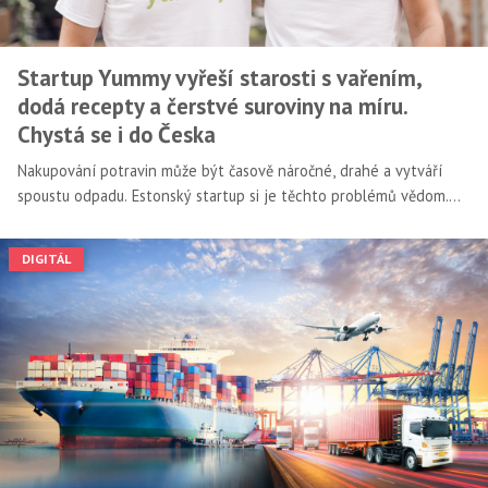
Startup Yummy vyřeší starosti s vařením,
dodá recepty a čerstvé suroviny na míru.
Chystá se i do Česka
Nakupování potravin může být časově náročné, drahé a vytváří
spoustu odpadu. Estonský startup si je těchto problémů vědom.
Yummy je služba, která podle výběru zákazníka připravuje a
dodává balíčky s čerstvými ingrediencemi k vaření, přesně
DIGITÁL
odměřenými na objednaný počet porcí. A k tomu podrobný recept
na přípravu pokrmu. Se službou, pro niž se vžilo označení cook &
eat, chce Yummy vyrazit na nové trhy. Už letos je na řadě Polsko, v
hledáčku je i Česko a celá střední a východní Evropa. Yummy v
pre-seedové fázi získalo celkem 3,4 milionu eur, tedy v přepočtu
přes 80 milionů korun. Investičního kola se zúčastnil také andělský
fond DEPO Ventures, který Yummy pomůže se získáváním investic i
expanzí.