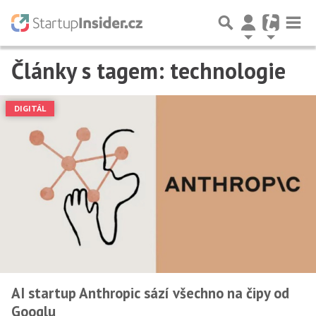
Články s tagem: technologie
Předchozí
1
2
3
…
7
Další
DIGITÁL
AI startup Anthropic sází všechno na čipy od
Googlu