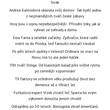
Sivák
Andrea Kalivodová ukázala svůj domov: Tak bydlí jedna
z nejznámějších tváří české zábavy
Vosy jsou v srpnu nejnebezpečnější: Přírodní triky, jak je
vyhnat ze zahrady a domu
Ewa Farna a nelehké začátky: Zpěvačce, které radili
vrátit se do Polska, teď fanoušci nestačí tleskat
Po pěti letech zpátky v televizi! Ordinace se vrací na
Novu, má to ale jeden háček
Pět tváří Stinga: Od klasických balad přes svižné rytmy
po temnější vzpomínání
Tři faktory ve středním věku prodlužují život bez
demence až o třináct let
Fotbalový expert Vízek ztratil řeč. Sparta ho svým
výkonem donutila jenom chválit
Odtajněno po 50 letech: Biologická zbraň Američanů.