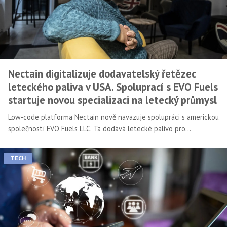
Nectain digitalizuje dodavatelský řetězec
leteckého paliva v USA. Spoluprací s EVO Fuels
startuje novou specializaci na letecký průmysl
Low-code platforma Nectain nově navazuje spolupráci s americkou
společností EVO Fuels LLC. Ta dodává letecké palivo pro
nepravidelné lety, včetně soukromých letadel, nákladních
charterových letadel a vojenských letadel provozovaných po
TECH
celém světě. Platforma Nectain za oceánem nasadila své řešení
pro inteligentní rozpoznávání dokumentů a pomůže tak s
digitalizací převážně papírového odvětví.