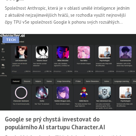
Společnost Anthropic, která je v oblasti umělé inteligence jedním
z aktuálně nejzajímavějších hráčů, se rozhodla využít nejnovější
čipy TPU v5e společnosti Google k pohonu svých rozsáhlých
jazykových modelů.
TECH
Google se prý chystá investovat do
populárního AI startupu Character.AI