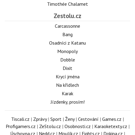
Timothée Chalamet
Zestolu.cz
Carcassonne
Bang
Osadníci z Katanu
Monopoly
Dobble
Dixit
Krycí jména
Na křídlech
Karak
Jízdenky, prosím!
Tiscali.cz
|
Zprávy
|
Sport
|
Ženy
|
Cestování
|
Games.cz
|
Profigamers.cz
|
ZeStolu.cz
|
Osobnosti.cz
|
Karaoketexty.cz
|
Úschovna.cz
|
Nedd.cz
|
Moulík.cz
|
Fights.cz
|
Dokina.cz
|