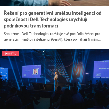
Řešení pro generativní umělou inteligenci od
společnosti Dell Technologies urychlují
podnikovou transformaci
Společnost Dell Technologies rozšiřuje své portfolio řešení pro
generativní umělou inteligenci (GenAI), která pomáhají firmám
využívat naplno její potenciál. Nová řešení urychlují využití
generativní umělé inteligence díky chytřejšímu sběru dat,
DIGITÁL
multicloudovému přístupu a profesionálním službám.