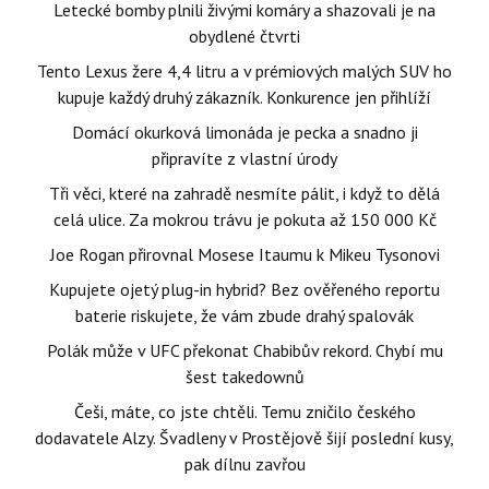
Letecké bomby plnili živými komáry a shazovali je na
obydlené čtvrti
Tento Lexus žere 4,4 litru a v prémiových malých SUV ho
kupuje každý druhý zákazník. Konkurence jen přihlíží
Domácí okurková limonáda je pecka a snadno ji
připravíte z vlastní úrody
Tři věci, které na zahradě nesmíte pálit, i když to dělá
celá ulice. Za mokrou trávu je pokuta až 150 000 Kč
Joe Rogan přirovnal Mosese Itaumu k Mikeu Tysonovi
Kupujete ojetý plug-in hybrid? Bez ověřeného reportu
baterie riskujete, že vám zbude drahý spalovák
Polák může v UFC překonat Chabibův rekord. Chybí mu
šest takedownů
Češi, máte, co jste chtěli. Temu zničilo českého
dodavatele Alzy. Švadleny v Prostějově šijí poslední kusy,
pak dílnu zavřou