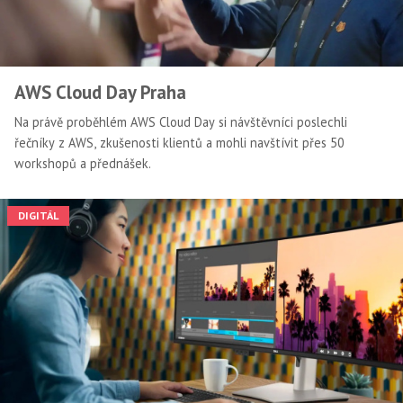
AWS Cloud Day Praha
Na právě proběhlém AWS Cloud Day si návštěvníci poslechli
řečníky z AWS, zkušenosti klientů a mohli navštívit přes 50
workshopů a přednášek.
DIGITÁL