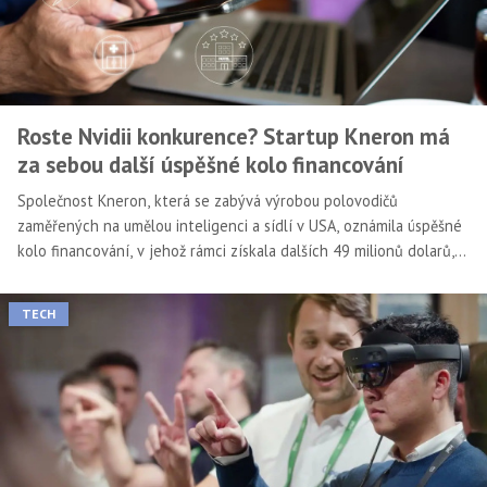
Roste Nvidii konkurence? Startup Kneron má
za sebou další úspěšné kolo financování
Společnost Kneron, která se zabývá výrobou polovodičů
zaměřených na umělou inteligenci a sídlí v USA, oznámila úspěšné
kolo financování, v jehož rámci získala dalších 49 milionů dolarů,
čímž se její celkový kapitál vyšplhal na 97 milionů dolarů.
TECH