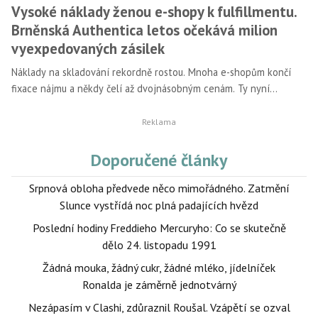
Vysoké náklady ženou e-shopy k fulfillmentu.
Brněnská Authentica letos očekává milion
vyexpedovaných zásilek
Náklady na skladování rekordně rostou. Mnoha e-shopům končí
fixace nájmu a někdy čelí až dvojnásobným cenám. Ty nyní
dosahují až 9 eur za metr čtvereční. Ceny zvyšují také dopravci.
Doporučené články
Srpnová obloha předvede něco mimořádného. Zatmění
Slunce vystřídá noc plná padajících hvězd
Poslední hodiny Freddieho Mercuryho: Co se skutečně
dělo 24. listopadu 1991
Žádná mouka, žádný cukr, žádné mléko, jídelníček
Ronalda je záměrně jednotvárný
Nezápasím v Clashi, zdůraznil Roušal. Vzápětí se ozval