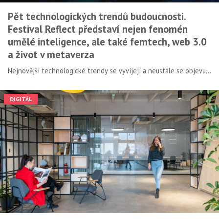
Pět technologických trendů budoucnosti.
Festival Reflect představí nejen fenomén
umělé inteligence, ale také femtech, web 3.0
a život v metaverza
Nejnovější technologické trendy se vyvíjejí a neustále se objevují
nové žebříčky trendy buzzwordů. O umělé inteligenci a strojovém
učení slyšíme ze všech stran už řadu měsíců. Není ale vše AI, co se
DIGITÁL
třpytí. Inovace se objevují v oblasti financí, zdravotnictví, e-
commerce, streamingu, cloud computingu nebo virtuální reality a
metaverza.