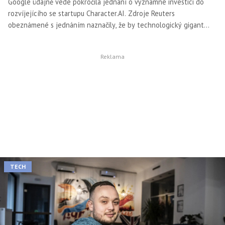
Google údajně vede pokročilá jednání o významné investici do
rozvíjejícího se startupu Character.AI. Zdroje Reuters
obeznámené s jednáním naznačily, že by technologický gigant
mohl přispět významnou částkou, potenciálně v řádu stovek
milionů dolarů, na podporu růstu firmy AI.
TECH