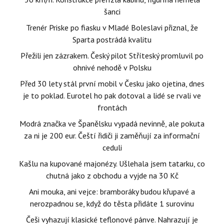
šanci
Trenér Priske po fiasku v Mladé Boleslavi přiznal, že
Sparta postrádá kvalitu
Přežili jen zázrakem. Český pilot Stříteský promluvil po
ohnivé nehodě v Polsku
Před 30 lety stál první mobil v Česku jako ojetina, dnes
je to poklad. Eurotel ho pak dotoval a lidé se rvali ve
frontách
Modrá značka ve Španělsku vypadá nevinně, ale pokuta
za ni je 200 eur. Čeští řidiči ji zaměňují za informační
ceduli
Kašlu na kupované majonézy. Ušlehala jsem tatarku, co
chutná jako z obchodu a vyjde na 30 Kč
Ani mouka, ani vejce: bramboráky budou křupavé a
nerozpadnou se, když do těsta přidáte 1 surovinu
Češi vyhazují klasické teflonové pánve. Nahrazují je