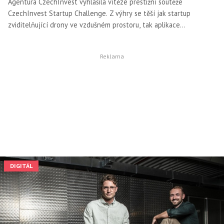
Agentura CzechInvest vyhlásila vítěze prestižní soutěže
CzechInvest Startup Challenge. Z výhry se těší jak startup
zviditelňující drony ve vzdušném prostoru, tak aplikace
podporující duševní zdraví.
DIGITÁL