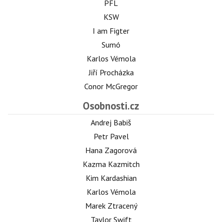
PFL
KSW
I am Figter
Sumó
Karlos Vémola
Jiří Procházka
Conor McGregor
Osobnosti.cz
Andrej Babiš
Petr Pavel
Hana Zagorová
Kazma Kazmitch
Kim Kardashian
Karlos Vémola
Marek Ztracený
Taylor Swift