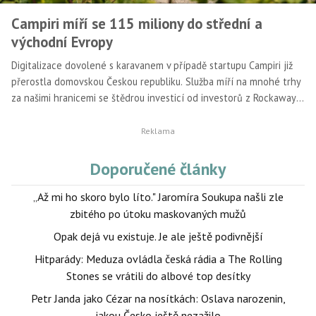
Campiri míří se 115 miliony do střední a
východní Evropy
Digitalizace dovolené s karavanem v případě startupu Campiri již
přerostla domovskou Českou republiku. Služba míří na mnohé trhy
za našimi hranicemi se štědrou investicí od investorů z Rockaway
Ventures Fund a Miton.
Doporučené články
„Až mi ho skoro bylo líto." Jaromíra Soukupa našli zle
zbitého po útoku maskovaných mužů
Opak dejá vu existuje. Je ale ještě podivnější
Hitparády: Meduza ovládla česká rádia a The Rolling
Stones se vrátili do albové top desítky
Petr Janda jako Cézar na nosítkách: Oslava narozenin,
jakou Česko ještě nezažilo