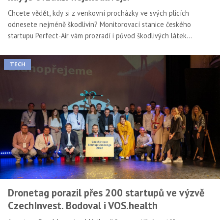
Chcete vědět, kdy si z venkovní procházky ve svých plicích
odnesete nejméně škodlivin? Monitorovací stanice českého
startupu Perfect-Air vám prozradí i původ škodlivých látek
momentálně otravujících vzduch.
TECH
Dronetag porazil přes 200 startupů ve výzvě
CzechInvest. Bodoval i VOS.health