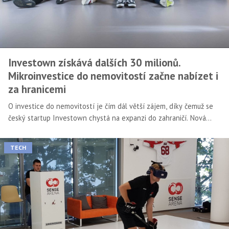
Investown získává dalších 30 milionů.
Mikroinvestice do nemovitostí začne nabízet i
za hranicemi
O investice do nemovitostí je čím dál větší zájem, díky čemuž se
český startup Investown chystá na expanzi do zahraničí. Nová
investice startupu rovněž umožní vylepšit mobilní aplikaci.
TECH