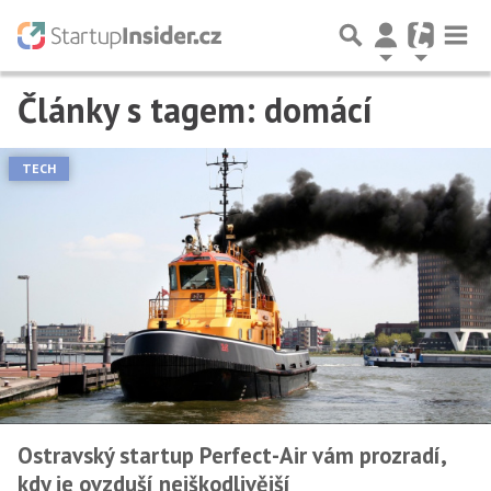
Články s tagem: domácí
Předchozí
1
2
3
…
20
Další
TECH
Ostravský startup Perfect-Air vám prozradí,
kdy je ovzduší nejškodlivější