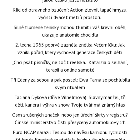
Klid od otravného bzučení: Action zlevnil lapač hmyzu,
vyčistí dvacet metrů prostoru
Silně tlumené tenisky mohou tlumit i váš krevní oběh,
ukazuje anatomie chodidla
2. ledna 1965 poprvé zazněla znělka Večerníčku: Jak
vznikl pořad, který vychoval generace českých dětí
„Chci psát písničky, ne točit reelska.“ Katarzia o selhání,
terapii a online samotě
Tři Edeny za sebou a pak postel: Ewa Farna se pochlubila
svým rituálem
Tatiana Dyková (dříve Vilhelmová): Slavný manžel, tři
děti, kariéra i výhra v show Tvoje tvář má známý hlas
Osm zrušených značek, nebo jen úřední škrty v registru?
Čínské ministerstvo čistí přesycený automobilový trh
Euro NCAP narazil Teslou do návěsu kamionu rychlostí
56 km/h. Konstrukce přeřízla kabinu, figurína neměla