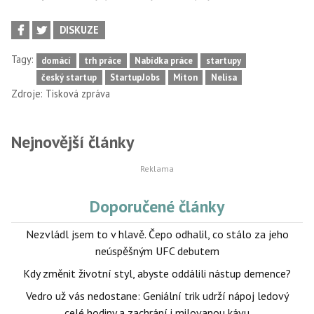
DISKUZE
Tagy:
domácí
trh práce
Nabídka práce
startupy
český startup
StartupJobs
Miton
Nelisa
Zdroje:
Tisková zpráva
Nejnovější články
Doporučené články
Nezvládl jsem to v hlavě. Čepo odhalil, co stálo za jeho
neúspěšným UFC debutem
Kdy změnit životní styl, abyste oddálili nástup demence?
Vedro už vás nedostane: Geniální trik udrží nápoj ledový
celé hodiny a zachrání i milovanou kávu