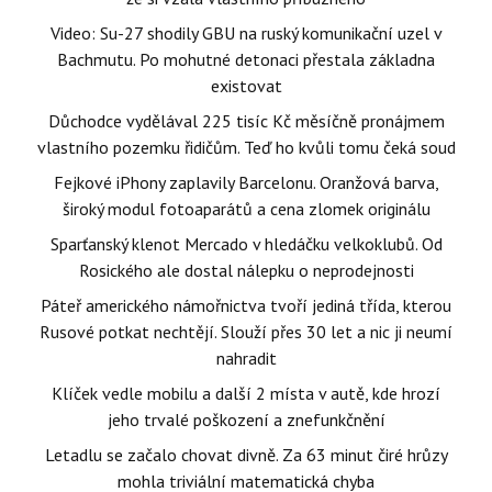
Video: Su-27 shodily GBU na ruský komunikační uzel v
Bachmutu. Po mohutné detonaci přestala základna
existovat
Důchodce vydělával 225 tisíc Kč měsíčně pronájmem
vlastního pozemku řidičům. Teď ho kvůli tomu čeká soud
Fejkové iPhony zaplavily Barcelonu. Oranžová barva,
široký modul fotoaparátů a cena zlomek originálu
Sparťanský klenot Mercado v hledáčku velkoklubů. Od
Rosického ale dostal nálepku o neprodejnosti
Páteř amerického námořnictva tvoří jediná třída, kterou
Rusové potkat nechtějí. Slouží přes 30 let a nic ji neumí
nahradit
Klíček vedle mobilu a další 2 místa v autě, kde hrozí
jeho trvalé poškození a znefunkčnění
Letadlu se začalo chovat divně. Za 63 minut čiré hrůzy
mohla triviální matematická chyba