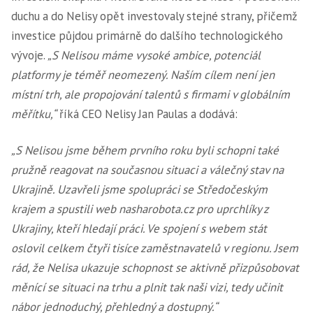
duchu a do Nelisy opět investovaly stejné strany, přičemž
investice půjdou primárně do dalšího technologického
vývoje.
„S Nelisou máme vysoké ambice, potenciál
platformy je téměř neomezený. Naším cílem není jen
místní trh, ale propojování talentů s firmami v globálním
měřítku,“
říká CEO Nelisy Jan Paulas a dodává:
„S Nelisou jsme během prvního roku byli schopni také
pružně reagovat na současnou situaci a válečný stav na
Ukrajině. Uzavřeli jsme spolupráci se Středočeským
krajem a spustili web nasharobota.cz pro uprchlíky z
Ukrajiny, kteří hledají práci. Ve spojení s webem stát
oslovil celkem čtyři tisíce zaměstnavatelů v regionu. Jsem
rád, že Nelisa ukazuje schopnost se aktivně přizpůsobovat
měnící se situaci na trhu a plnit tak naši vizi, tedy učinit
nábor jednoduchý, přehledný a dostupný.“