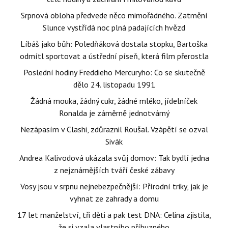
Srpnová obloha předvede něco mimořádného. Zatmění
Slunce vystřídá noc plná padajících hvězd
Líbáš jako bůh: Poledňáková dostala stopku, Bartoška
odmítl sportovat a ústřední píseň, která film přerostla
Poslední hodiny Freddieho Mercuryho: Co se skutečně
dělo 24. listopadu 1991
Žádná mouka, žádný cukr, žádné mléko, jídelníček
Ronalda je záměrně jednotvárný
Nezápasím v Clashi, zdůraznil Roušal. Vzápětí se ozval
Sivák
Andrea Kalivodová ukázala svůj domov: Tak bydlí jedna
z nejznámějších tváří české zábavy
Vosy jsou v srpnu nejnebezpečnější: Přírodní triky, jak je
vyhnat ze zahrady a domu
17 let manželství, tři děti a pak test DNA: Celina zjistila,
že si vzala vlastního příbuzného