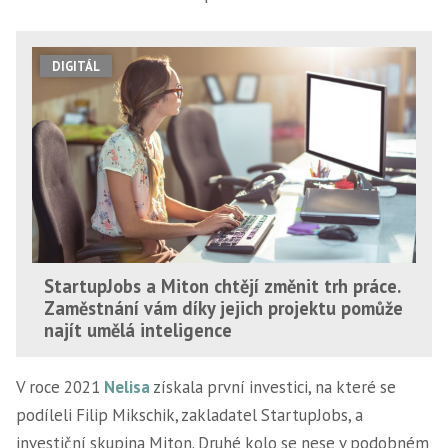
DIGITÁL
StartupJobs a Miton chtějí změnit trh práce.
Zaměstnání vám díky jejich projektu pomůže
najít umělá inteligence
V roce 2021
Nelisa
získala první investici, na které se
podíleli Filip Mikschik, zakladatel StartupJobs, a
investiční skupina Miton. Druhé kolo se nese v podobném