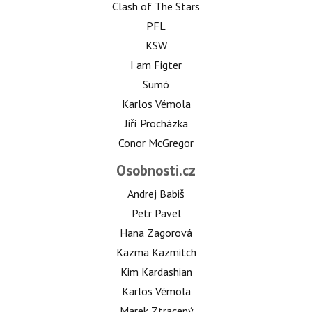
Clash of The Stars
PFL
KSW
I am Figter
Sumó
Karlos Vémola
Jiří Procházka
Conor McGregor
Osobnosti.cz
Andrej Babiš
Petr Pavel
Hana Zagorová
Kazma Kazmitch
Kim Kardashian
Karlos Vémola
Marek Ztracený