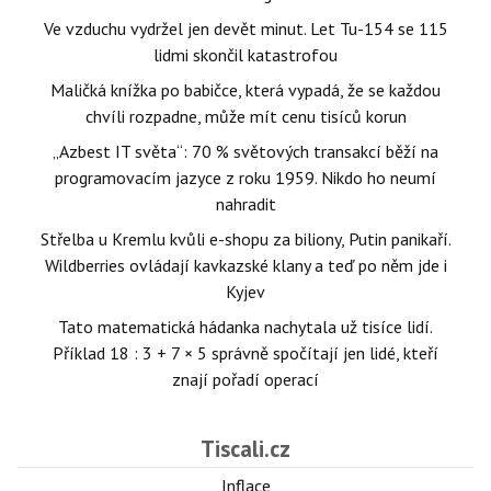
Ve vzduchu vydržel jen devět minut. Let Tu-154 se 115
lidmi skončil katastrofou
Maličká knížka po babičce, která vypadá, že se každou
chvíli rozpadne, může mít cenu tisíců korun
„Azbest IT světa“: 70 % světových transakcí běží na
programovacím jazyce z roku 1959. Nikdo ho neumí
nahradit
Střelba u Kremlu kvůli e-shopu za biliony, Putin panikaří.
Wildberries ovládají kavkazské klany a teď po něm jde i
Kyjev
Tato matematická hádanka nachytala už tisíce lidí.
Příklad 18 : 3 + 7 × 5 správně spočítají jen lidé, kteří
znají pořadí operací
Tiscali.cz
Inflace