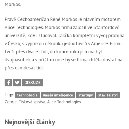
Morkos.
Právě Čechoameričan René Morkos je hlavním motorem
Alice Technologies. Morkos firmu založil ve Stanfordově
univerzitě, kde i studoval. Takřka kompletní vývoj probíhá
v Česku, s výjimkou několika jednotlivců v Americe. Firmu
tvoří přes dvacet lidí, do konce roku jich má být
dvojnásobek a v příštím roce by se firma chtěla dostat na
přes osmdesát lidí.
DISKUZE
Tagy:
technologie
umělá inteligence
startupy
stavitelství
,
Zdroje:
Tisková zpráva
Alice Technologies
Nejnovější články