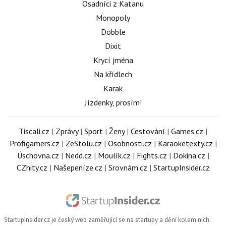
Osadníci z Katanu
Monopoly
Dobble
Dixit
Krycí jména
Na křídlech
Karak
Jízdenky, prosím!
Tiscali.cz
|
Zprávy
|
Sport
|
Ženy
|
Cestování
|
Games.cz
|
Profigamers.cz
|
ZeStolu.cz
|
Osobnosti.cz
|
Karaoketexty.cz
|
Úschovna.cz
|
Nedd.cz
|
Moulík.cz
|
Fights.cz
|
Dokina.cz
|
CZhity.cz
|
Našepeníze.cz
|
Srovnám.cz
|
StartupInsider.cz
StartupInsider.cz
je český web zaměřující se na startupy a dění kolem nich.