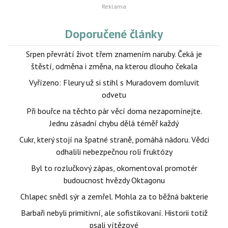
Doporučené články
Srpen převrátí život třem znamením naruby. Čeká je
štěstí, odměna i změna, na kterou dlouho čekala
Vyřízeno: Fleury už si stihl s Muradovem domluvit
odvetu
Při bouřce na těchto pár věcí doma nezapomínejte.
Jednu zásadní chybu dělá téměř každý
Cukr, který stojí na špatné straně, pomáhá nádoru. Vědci
odhalili nebezpečnou roli fruktózy
Byl to rozlučkový zápas, okomentoval promotér
budoucnost hvězdy Oktagonu
Chlapec snědl sýr a zemřel. Mohla za to běžná bakterie
Barbaři nebyli primitivní, ale sofistikovaní. Historii totiž
psali vítězové