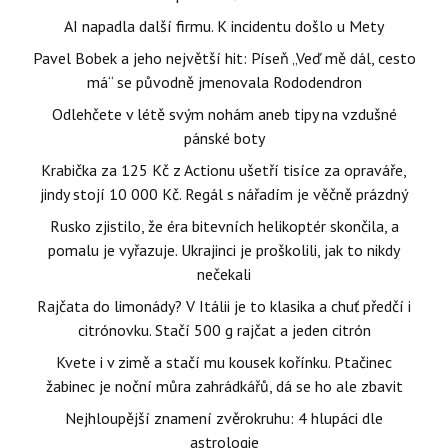
AI napadla další firmu. K incidentu došlo u Mety
Pavel Bobek a jeho největší hit: Píseň „Veď mě dál, cesto
má“ se původně jmenovala Rododendron
Odlehčete v létě svým nohám aneb tipy na vzdušné
pánské boty
Krabička za 125 Kč z Actionu ušetří tisíce za opraváře,
jindy stojí 10 000 Kč. Regál s nářadím je věčně prázdný
Rusko zjistilo, že éra bitevních helikoptér skončila, a
pomalu je vyřazuje. Ukrajinci je proškolili, jak to nikdy
nečekali
Rajčata do limonády? V Itálii je to klasika a chuť předčí i
citrónovku. Stačí 500 g rajčat a jeden citrón
Kvete i v zimě a stačí mu kousek kořínku. Ptačinec
žabinec je noční můra zahrádkářů, dá se ho ale zbavit
Nejhloupější znamení zvěrokruhu: 4 hlupáci dle
astrologie