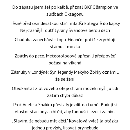
Do zápasu jsem šel po kalbě, přiznal BKFC šampion ve
službách Oktagonu
Těsně před osmdesátkou strčí mladší kolegyně do kapsy.
Nejkrásnější outfity Jany Švandové berou dech
Chudoba zanechává stopu. Finanční potíže zrychlují
stárnutí mozku
Zpátky do pece. Meteorologové upřesnili předpověď
počasí na víkend
Zásnuby v Londýně: Syn legendy Mekyho Žbirky oznámil,
že se žení
Oleokantal z olivového oleje chrání mozek myší, u lidí
zatím chybí důkaz
Proč Adele a Shakira přestaly jezdit na turné: Budují si
vlastní stadiony a chtějí, aby fanoušci jezdili za nimi
„Slavím, že nebudu mít děti." Kovalová vyřešila otázku
jednou provždy, litovat prý nebude