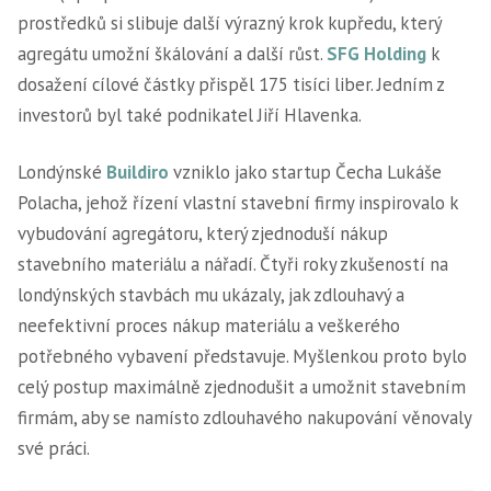
prostředků si slibuje další výrazný krok kupředu, který
agregátu umožní škálování a další růst.
SFG Holding
k
dosažení cílové částky přispěl 175 tisíci liber. Jedním z
investorů byl také podnikatel Jiří Hlavenka.
Londýnské
Buildiro
vzniklo jako startup Čecha Lukáše
Polacha, jehož řízení vlastní stavební firmy inspirovalo k
vybudování agregátoru, který zjednoduší nákup
stavebního materiálu a nářadí. Čtyři roky zkušeností na
londýnských stavbách mu ukázaly, jak zdlouhavý a
neefektivní proces nákup materiálu a veškerého
potřebného vybavení představuje. Myšlenkou proto bylo
celý postup maximálně zjednodušit a umožnit stavebním
firmám, aby se namísto zdlouhavého nakupování věnovaly
své práci.