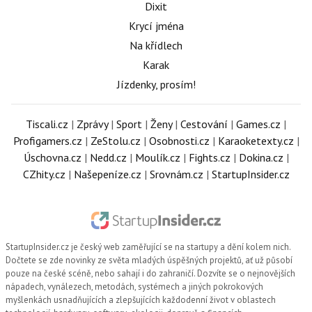
Dixit
Krycí jména
Na křídlech
Karak
Jízdenky, prosím!
Tiscali.cz
|
Zprávy
|
Sport
|
Ženy
|
Cestování
|
Games.cz
|
Profigamers.cz
|
ZeStolu.cz
|
Osobnosti.cz
|
Karaoketexty.cz
|
Úschovna.cz
|
Nedd.cz
|
Moulík.cz
|
Fights.cz
|
Dokina.cz
|
CZhity.cz
|
Našepeníze.cz
|
Srovnám.cz
|
StartupInsider.cz
StartupInsider.cz
je český web zaměřující se na startupy a dění kolem nich.
Dočtete se zde novinky ze světa mladých úspěšných projektů, ať už působí
pouze na české scéně, nebo sahají i do zahraničí. Dozvíte se o nejnovějších
nápadech, vynálezech, metodách, systémech a jiných pokrokových
myšlenkách usnadňujících a zlepšujících každodenní život v oblastech