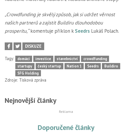
„Crowdfunding je skvělý způsob, jak si udržet věrnost
našich partnerů a zajistit Buildiru dlouhodobou
prosperitu,“
komentuje příklon k
Seedrs
Lukáš Polach.
DISKUZE
Tagy:
domácí
investice
stavebnictví
crowdfunding
startupy
český startup
Nation 1
Seedrs
Buildiro
SFG Holding
Zdroje:
Tisková zpráva
Nejnovější články
Doporučené články