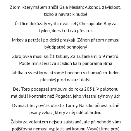
Zlom, který málem zničil Gaia Mesiah: Alkohol, závislost,
ticho a návrat k hudbě
Ústřice dokázaly vyfiltrovat celý Chesapeake Bay za
týden, dnes to trvá přes rok
Mrkev a petržel po dešti praskají. Záhon přitom nemusí
být špatně pohnojený
Zbrojovka musí snížit tribuny Za Lužánkami o 9 metrů.
Podle ministerstva stadion kazí panorama Brna
Jablka a švestky na stromě hnědnou v chumáčích. Jeden
plesnivý plod nakazí další
Del Toro podepsal smlouvu do roku 2031. V pelotonu
má delší kontrakt než Pogačar, jeho vlastní týmový lídr
Dvanáctiletý ovčák utekl z farmy. Na krku přinesl ručně
psaný vzkaz, který z něj udělal hrdinu
Žabky za volantem nejsou zakázané, ale při nehodě vám
pojišťovna nemusí vyplatit ani korunu. Vysvětlíme proč