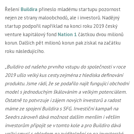
Řešení
Buildira
přineslo mladému startupu pozornost
nejen ze strany maloobchodů, ale i investorů. Nadějný
startup podpořil například na konci roku 2019 český
venture kapitálový fond
Nation 1
částkou dvou milionů
korun. Dalších pět milionů korun pak získal na začátku
roku následujícího.
„Buildiro od našeho prvního vstupu do společnosti v roce
2019 ušlo velký kus cesty zejména z hlediska definování
produktu. Jsme rádi, že se podařilo najít fungující obchodní
model s jednoduchým škálováním a velkým potenciálem.
Ostatně to potvrzuje i zájem nových investorů a radost
máme ze spojení Buildira s SFG. Investiční kampaň na
Seedrs zároveň dává možnost dalším menším i větším
investorům připojit se v tomto kole a pro Buildiro dává
velký smysl s ohledem na zviditelnění se na investorské