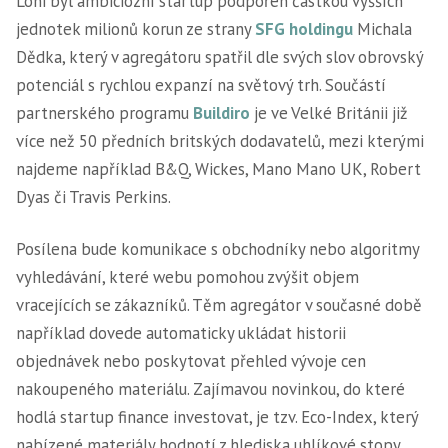
Loni byl ambiciózní startup podpořen
částkou vyšších
jednotek milionů korun ze strany
SFG holdingu
Michala
Dědka, který v agregátoru spatřil dle svých slov obrovský
potenciál s rychlou expanzí na světový trh. Součástí
partnerského programu
Buildiro
je ve Velké Británii již
více než 50 předních britských dodavatelů, mezi kterými
najdeme například B&Q, Wickes, Mano Mano UK, Robert
Dyas či Travis Perkins.
Posílena bude komunikace s obchodníky nebo algoritmy
vyhledávání, které webu pomohou zvýšit objem
vracejících se zákazníků. Těm agregátor v současné době
například dovede automaticky ukládat historii
objednávek nebo poskytovat přehled vývoje cen
nakoupeného materiálu. Zajímavou novinkou, do které
hodlá startup finance investovat, je tzv. Eco-Index, který
nabízené materiály hodnotí z hlediska uhlíkové stopy.