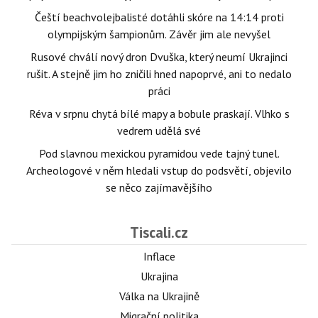
Čeští beachvolejbalisté dotáhli skóre na 14:14 proti
olympijským šampionům. Závěr jim ale nevyšel
Rusové chválí nový dron Dvuška, který neumí Ukrajinci
rušit. A stejně jim ho zničili hned napoprvé, ani to nedalo
práci
Réva v srpnu chytá bílé mapy a bobule praskají. Vlhko s
vedrem udělá své
Pod slavnou mexickou pyramidou vede tajný tunel.
Archeologové v něm hledali vstup do podsvětí, objevilo
se něco zajímavějšího
Tiscali.cz
Inflace
Ukrajina
Válka na Ukrajině
Migrační politika