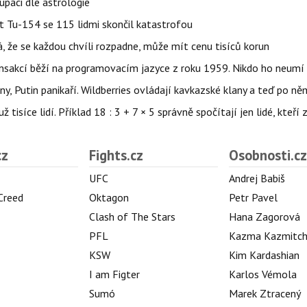
upáci dle astrologie
et Tu-154 se 115 lidmi skončil katastrofou
á, že se každou chvíli rozpadne, může mít cenu tisíců korun
nsakcí běží na programovacím jazyce z roku 1959. Nikdo ho neumí 
ny, Putin panikaří. Wildberries ovládají kavkazské klany a teď po něm
isíce lidí. Příklad 18 : 3 + 7 × 5 správně spočítají jen lidé, kteří 
cz
Fights.cz
Osobnosti.cz
UFC
Andrej Babiš
 Creed
Oktagon
Petr Pavel
Clash of The Stars
Hana Zagorová
PFL
Kazma Kazmitc
KSW
Kim Kardashian
I am Figter
Karlos Vémola
Sumó
Marek Ztracený