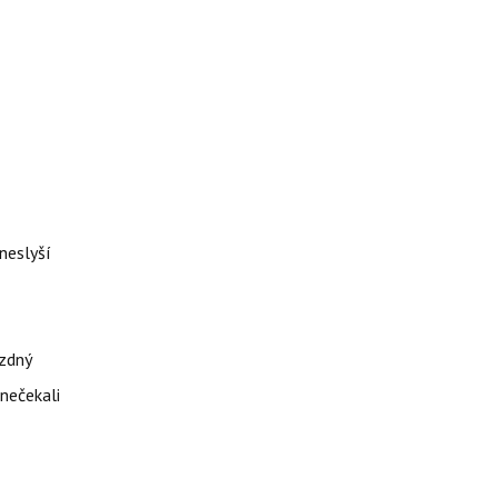
neslyší
ázdný
 nečekali