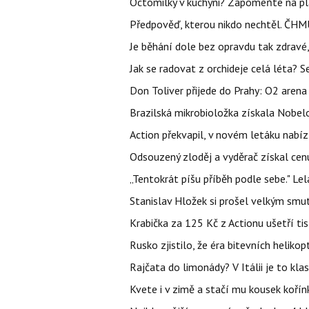
Octomilky v kuchyni? Zapomeňte na plác
Předpověď, kterou nikdo nechtěl. ČHMÚ
Je běhání dole bez opravdu tak zdravé, 
Jak se radovat z orchideje celá léta? S
Don Toliver přijede do Prahy: O2 arena 
Brazilská mikrobioložka získala Nobelo
Action překvapil, v novém letáku nabízí
Odsouzený zloděj a vyděrač získal cenu
„Tentokrát píšu příběh podle sebe." Le
Stanislav Hložek si prošel velkým smut
Krabička za 125 Kč z Actionu ušetří tis
Rusko zjistilo, že éra bitevních helikopt
Rajčata do limonády? V Itálii je to klas
Kvete i v zimě a stačí mu kousek kořín