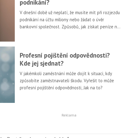
podnikání?
V dnešní době už neplatí, že musíte mít při rozjezdu
podnikání na účtu miliony nebo žádat o úvěr
bankovní společnost. Způsobů, jak získat peníze na
podnikání je mnohem více. Pojďme se podívat na
pár nejzajímavějších možností – třeba najdete tu
nejlepší i pro vaše potřeby.
Profesní pojištění odpovědnosti?
Kde jej sjednat?
V jakémkoli zaměstnání může dojít k situaci, kdy
způsobíte zaměstnavateli škodu. Vyřešit to může
profesní pojištění odpovědnosti, Jak na to?