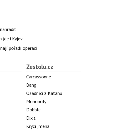
nahradit
 jde i Kyjev
znají pořadí operací
Zestolu.cz
Carcassonne
Bang
Osadníci z Katanu
h
Monopoly
Dobble
Dixit
Krycí jména