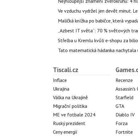
Nejhloupější znamení zvěrokruhu: 4 hl
Ve vzduchu vydržel jen devět minut. L
Maličká knížka po babičce, která vypad
„Azbest IT světa“: 70 % světových tra
Střelba u Kremlu kvůli e-shopu za bilio
Tato matematická hádanka nachytala už t
Tiscali.cz
Games.
Inflace
Recenze
Ukrajina
Assassin's
Válka na Ukrajině
Starfield
Migrační politika
GTA
ME ve fotbale 2024
Diablo IV
Ruský prezident
Forza
Ceny energií
Fortnite