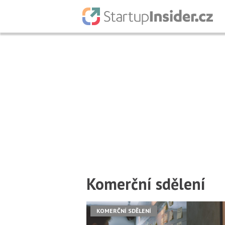
Komerční sdělení
Předchozí
1
2
Další
KOMERČNÍ SDĚLENÍ