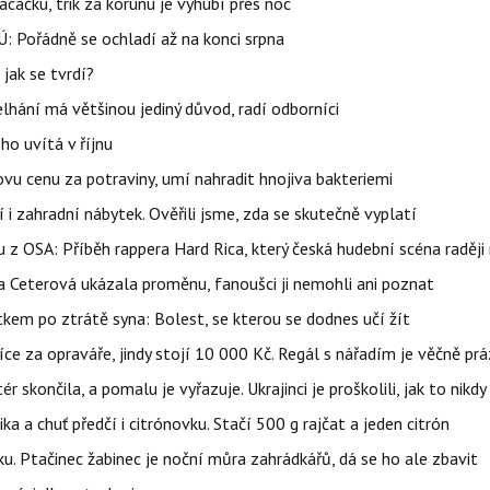
ačku, trik za korunu je vyhubí přes noc
: Pořádně se ochladí až na konci srpna
jak se tvrdí?
elhání má většinou jediný důvod, radí odborníci
ho uvítá v říjnu
vu cenu za potraviny, umí nahradit hnojiva bakteriemi
 i zahradní nábytek. Ověřili jsme, zda se skutečně vyplatí
 z OSA: Příběh rappera Hard Rica, který česká hudební scéna raději 
la Ceterová ukázala proměnu, fanoušci ji nemohli ani poznat
kem po ztrátě syna: Bolest, se kterou se dodnes učí žít
íce za opraváře, jindy stojí 10 000 Kč. Regál s nářadím je věčně pr
ér skončila, a pomalu je vyřazuje. Ukrajinci je proškolili, jak to nikdy
ika a chuť předčí i citrónovku. Stačí 500 g rajčat a jeden citrón
ku. Ptačinec žabinec je noční můra zahrádkářů, dá se ho ale zbavit