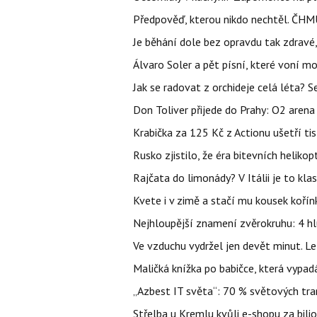
Předpověď, kterou nikdo nechtěl. ČHMÚ
Je běhání dole bez opravdu tak zdravé, 
Álvaro Soler a pět písní, které voní mo
Jak se radovat z orchideje celá léta? S
Don Toliver přijede do Prahy: O2 arena 
Krabička za 125 Kč z Actionu ušetří tis
Rusko zjistilo, že éra bitevních helikopt
Rajčata do limonády? V Itálii je to klas
Kvete i v zimě a stačí mu kousek kořín
Nejhloupější znamení zvěrokruhu: 4 hl
Ve vzduchu vydržel jen devět minut. L
Maličká knížka po babičce, která vypad
„Azbest IT světa“: 70 % světových tra
Střelba u Kremlu kvůli e-shopu za bilio