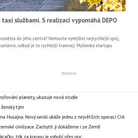
 taxi službami. S realizací vypomáhá DEPO
elkoměsta do jeho centra? Nemusíte vymýšlet nejrychlejší spoj,
zastávce, odkud je to rychlejší tramvají. Myšlenka startupu
sňování planety, ukazuje nová studie
e ženský tým
a Husajna. Nový seriál ukáže jednu z největších operací CIA
mské civilizace. Zachytit ji dokážeme i ze Země
ačku, trik za korunu je vyhubí přes noc