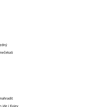
ázdný
 nečekali
nahradit
 jde i Kyjev