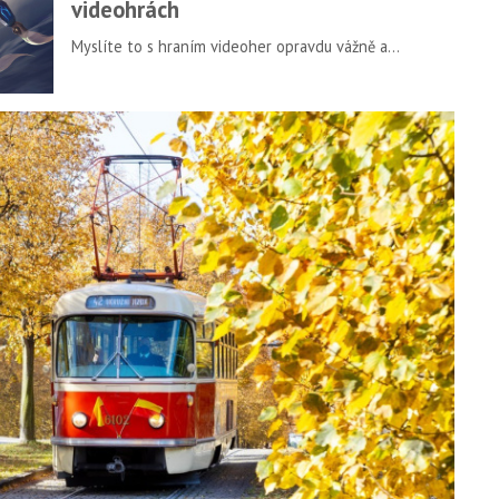
videohrách
Myslíte to s hraním videoher opravdu vážně a
hledáte způsob, jak se zlepšit? Pomůže vám česká
aplikace GitGut s hlasem Petra Rychlého či Homera
Simpsona, která vaši hru analyzuje a navrhuje
nejlepší postupy.