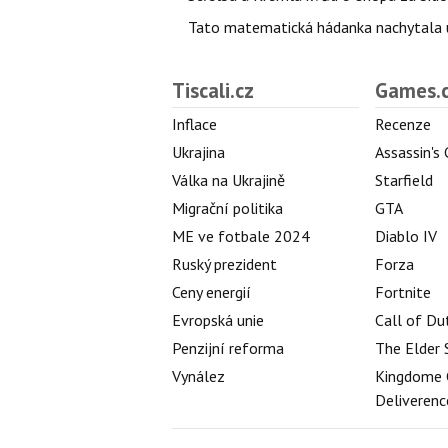
Tato matematická hádanka nachytala už t
Tiscali.cz
Games.
Inflace
Recenze
Ukrajina
Assassin's
Válka na Ukrajině
Starfield
Migrační politika
GTA
ME ve fotbale 2024
Diablo IV
Ruský prezident
Forza
Ceny energií
Fortnite
Evropská unie
Call of Du
Penzijní reforma
The Elder 
Vynález
Kingdome 
Deliverenc