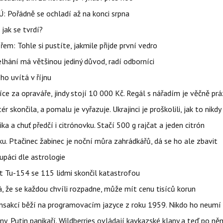
: Pořádně se ochladí až na konci srpna
jak se tvrdí?
řem: Tohle si pustíte, jakmile přijde první vedro
elhání má většinou jediný důvod, radí odborníci
ho uvítá v říjnu
íce za opraváře, jindy stojí 10 000 Kč. Regál s nářadím je věčně pr
ér skončila, a pomalu je vyřazuje. Ukrajinci je proškolili, jak to nikdy
ika a chuť předčí i citrónovku. Stačí 500 g rajčat a jeden citrón
ku. Ptačinec žabinec je noční můra zahrádkářů, dá se ho ale zbavit
upáci dle astrologie
et Tu-154 se 115 lidmi skončil katastrofou
á, že se každou chvíli rozpadne, může mít cenu tisíců korun
nsakcí běží na programovacím jazyce z roku 1959. Nikdo ho neumí 
ny, Putin panikaří. Wildberries ovládají kavkazské klany a teď po něm