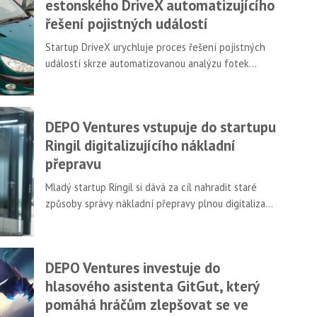
estonského DriveX automatizujícího
řešení pojistných událostí
Startup DriveX urychluje proces řešení pojistných
událostí skrze automatizovanou analýzu fotek
z autonehod. V rámci jeho druhého investičního kola
se zapojil i fond DEPO Ventures.
DEPO Ventures vstupuje do startupu
Ringil digitalizujícího nákladní
přepravu
Mladý startup Ringil si dává za cíl nahradit staré
způsoby správy nákladní přepravy plnou digitalizací.
S tímto cílem pomáhají v aktuálním investičním kole
investoři z DEPO Ventures a další.
DEPO Ventures investuje do
hlasového asistenta GitGut, který
pomáhá hráčům zlepšovat se ve