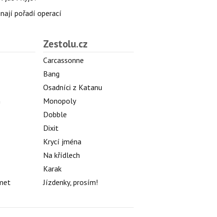
znají pořadí operací
Zestolu.cz
Carcassonne
Bang
Osadníci z Katanu
h
Monopoly
Dobble
Dixit
Krycí jména
Na křídlech
Karak
met
Jízdenky, prosím!