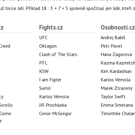
isíce lidí. Příklad 18 : 3 + 7 × 5 správně spočítají jen lidé, kteří 
cz
Fights.cz
Osobnosti.cz
UFC
Andrej Babiš
 Creed
Oktagon
Petr Pavel
Clash of The Stars
Hana Zagorová
PFL
Kazma Kazmitc
KSW
Kim Kardashian
I am Figter
Karlos Vémola
Sumó
Marek Ztracený
ty
Karlos Vémola
Taylor Swift
Scrolls
Jiří Procházka
Emma Smetana
Come:
Conor McGregor
Timothée Chala
e