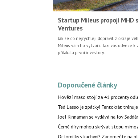
Startup Mileus propojí MHD s
Ventures
Jak se co nejrychleji dopravit z okraje v
Mileus vám ho vytvoří. Taxi vás odveze k 
přilákala první investory.
Doporučené články
Hovězí maso stojí za 41 procenty odle
Ted Lasso je zpátky! Tentokrát trénuj
Joel Kinnaman se vydává na lov Saddám
Černé díry mohou skrývat stopu mimoze
Octomilky v kuchyni? Zapomeňte na plác