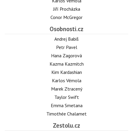
Karlos Vémola
Jiří Procházka
Conor McGregor
Osobnosti.cz
Andrej Babiš
Petr Pavel
Hana Zagorová
Kazma Kazmitch
Kim Kardashian
Karlos Vémola
Marek Ztracený
Taylor Swift
Emma Smetana
Timothée Chalamet
Zestolu.cz