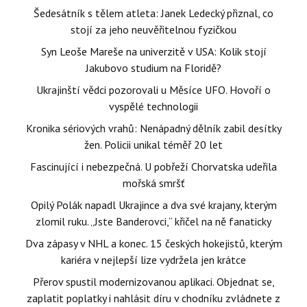
Šedesátník s tělem atleta: Janek Ledecký přiznal, co
stojí za jeho neuvěřitelnou fyzičkou
Syn Leoše Mareše na univerzitě v USA: Kolik stojí
Jakubovo studium na Floridě?
Ukrajinští vědci pozorovali u Měsíce UFO. Hovoří o
vyspělé technologii
Kronika sériových vrahů: Nenápadný dělník zabil desítky
žen. Policii unikal téměř 20 let
Fascinující i nebezpečná. U pobřeží Chorvatska udeřila
mořská smršť
Opilý Polák napadl Ukrajince a dva své krajany, kterým
zlomil ruku. „Jste Banderovci,“ křičel na ně fanaticky
Dva zápasy v NHL a konec. 15 českých hokejistů, kterým
kariéra v nejlepší lize vydržela jen krátce
Přerov spustil modernizovanou aplikaci. Objednat se,
zaplatit poplatky i nahlásit díru v chodníku zvládnete z