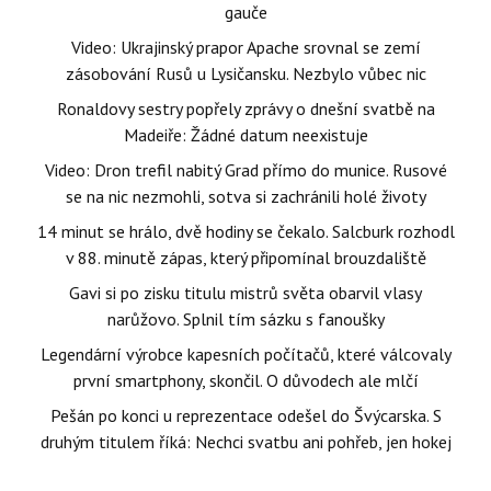
gauče
Video: Ukrajinský prapor Apache srovnal se zemí
zásobování Rusů u Lysičansku. Nezbylo vůbec nic
Ronaldovy sestry popřely zprávy o dnešní svatbě na
Madeiře: Žádné datum neexistuje
Video: Dron trefil nabitý Grad přímo do munice. Rusové
se na nic nezmohli, sotva si zachránili holé životy
14 minut se hrálo, dvě hodiny se čekalo. Salcburk rozhodl
v 88. minutě zápas, který připomínal brouzdaliště
Gavi si po zisku titulu mistrů světa obarvil vlasy
narůžovo. Splnil tím sázku s fanoušky
Legendární výrobce kapesních počítačů, které válcovaly
první smartphony, skončil. O důvodech ale mlčí
Pešán po konci u reprezentace odešel do Švýcarska. S
druhým titulem říká: Nechci svatbu ani pohřeb, jen hokej