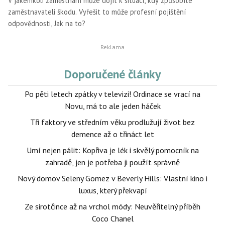
V jakémkoli zaměstnání může dojít k situaci, kdy způsobíte
zaměstnavateli škodu. Vyřešit to může profesní pojištění
odpovědnosti, Jak na to?
Doporučené články
Po pěti letech zpátky v televizi! Ordinace se vrací na
Novu, má to ale jeden háček
Tři faktory ve středním věku prodlužují život bez
demence až o třináct let
Umí nejen pálit: Kopřiva je lék i skvělý pomocník na
zahradě, jen je potřeba ji použít správně
Nový domov Seleny Gomez v Beverly Hills: Vlastní kino i
luxus, který překvapí
Ze sirotčince až na vrchol módy: Neuvěřitelný příběh
Coco Chanel