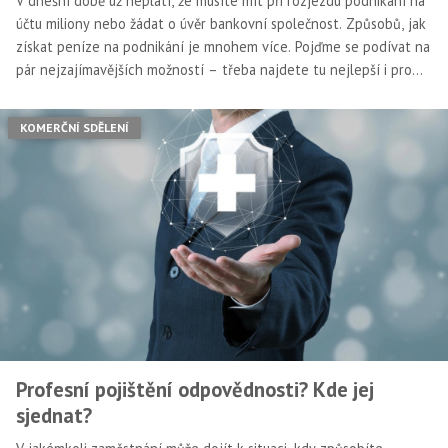
V dnešní době už neplatí, že musíte mít při rozjezdu podnikání na
účtu miliony nebo žádat o úvěr bankovní společnost. Způsobů, jak
získat peníze na podnikání je mnohem více. Pojďme se podívat na
pár nejzajímavějších možností – třeba najdete tu nejlepší i pro
vaše potřeby.
KOMERČNÍ SDĚLENÍ
Profesní pojištění odpovědnosti? Kde jej
sjednat?