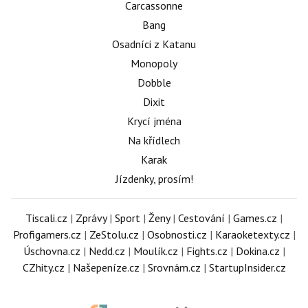
Carcassonne
Bang
Osadníci z Katanu
Monopoly
Dobble
Dixit
Krycí jména
Na křídlech
Karak
Jízdenky, prosím!
Tiscali.cz
|
Zprávy
|
Sport
|
Ženy
|
Cestování
|
Games.cz
|
Profigamers.cz
|
ZeStolu.cz
|
Osobnosti.cz
|
Karaoketexty.cz
|
Úschovna.cz
|
Nedd.cz
|
Moulík.cz
|
Fights.cz
|
Dokina.cz
|
CZhity.cz
|
Našepeníze.cz
|
Srovnám.cz
|
StartupInsider.cz