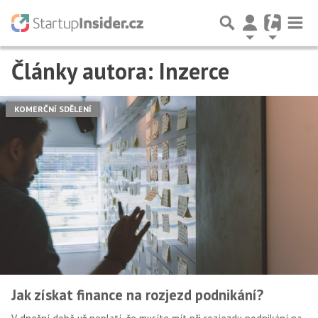
Články autora: Inzerce
Předchozí
1
2
Další
KOMERČNÍ SDĚLENÍ
Jak získat finance na rozjezd podnikání?