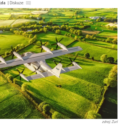
jda
|
Diskuze:
zdroj: Zuri