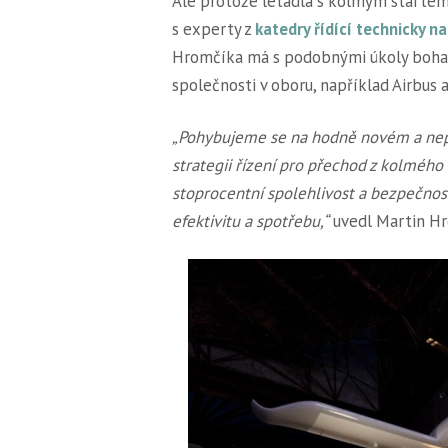
Ale protože letadla s kolmým startem
s experty z
katedry řídící technicky n
Hromčíka má s podobnými úkoly bohat
společnosti v oboru, například Airbus 
„Pohybujeme se na hodně novém a nep
strategii řízení pro přechod z kolmého
stoprocentní spolehlivost a bezpečnost
efektivitu a spotřebu,“
uvedl Martin Hr