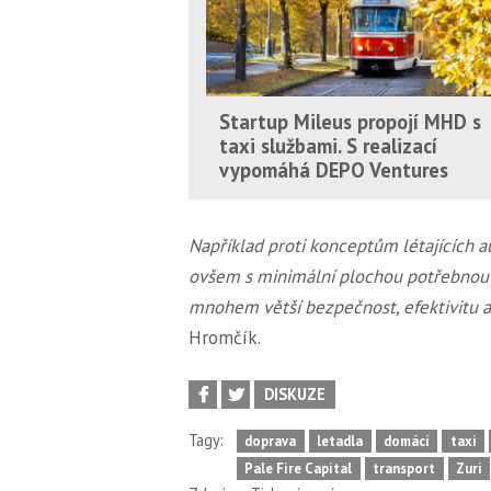
Startup Mileus propojí MHD s
taxi službami. S realizací
vypomáhá DEPO Ventures
Například proti konceptům létajících a
ovšem s minimální plochou potřebnou k
mnohem větší bezpečnost, efektivitu a 
Hromčík.
DISKUZE
Tagy:
doprava
letadla
domácí
taxi
Pale Fire Capital
transport
Zuri