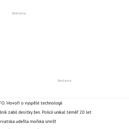
FO. Hovoří o vyspělé technologii
ík zabil desítky žen. Policii unikal téměř 20 let
orvatska udeřila mořská smršť