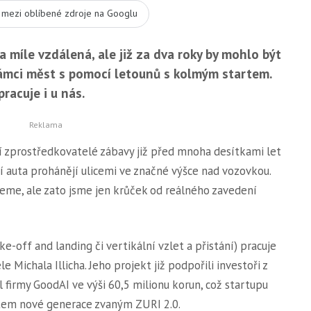
t mezi oblíbené zdroje na Googlu
a míle vzdálená, ale již za dva roky by mohlo být
ámci měst s pomocí letounů s kolmým startem.
racuje i u nás.
lší zprostředkovatelé zábavy již před mnoha desítkami let
jící auta prohánějí ulicemi ve značné výšce nad vozovkou.
eme, ale zato jsme jen krůček od reálného zavedení
e-off and landing či vertikální vzlet a přistání) pracuje
e Michala Illicha. Jeho projekt již podpořili investoři z
l firmy GoodAI ve výši 60,5 milionu korun, což startupu
ptem nové generace zvaným ZURI 2.0.