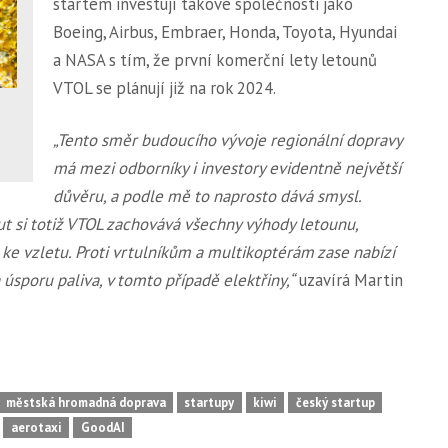
startem investují takové společnosti jako
Boeing, Airbus, Embraer, Honda, Toyota, Hyundai
a NASA s tím, že první komerční lety letounů
VTOL se plánují již na rok 2024.
„Tento směr budoucího vývoje regionální dopravy
má mezi odborníky i investory evidentně největší
důvěru, a podle mě to naprosto dává smysl.
ut si totiž VTOL zachovává všechny výhody letounu,
e vzletu. Proti vrtulníkům a multikoptérám zase nabízí
úsporu paliva, v tomto případě elektřiny,“
uzavírá Martin
městská hromadná doprava
startupy
kiwi
český startup
aerotaxi
GoodAI