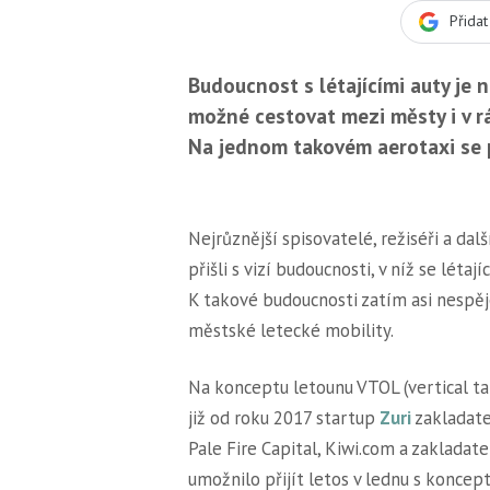
Přida
Budoucnost s létajícími auty je n
možné cestovat mezi městy i v r
Na jednom takovém aerotaxi se p
Nejrůznější spisovatelé, režiséři a da
přišli s vizí budoucnosti, v níž se léta
K takové budoucnosti zatím asi nespěj
městské letecké mobility.
Na konceptu letounu VTOL (vertical tak
již od roku 2017 startup
Zuri
zakladatel
Pale Fire Capital, Kiwi.com a zakladate
umožnilo přijít letos v lednu s konce