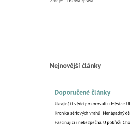
Zdroje:
Tisková zpráva
Nejnovější články
Doporučené články
Ukrajinští vědci pozorovali u Měsíce U
Kronika sériových vrahů: Nenápadný děln
Fascinující i nebezpečná. U pobřeží Ch