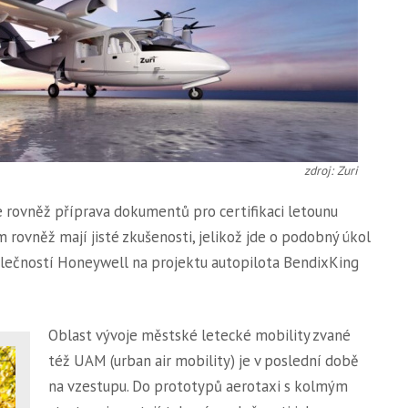
zdroj: Zuri
rovněž příprava dokumentů pro certifikaci letounu
 rovněž mají jisté zkušenosti, jelikož jde o podobný úkol
polečností Honeywell na projektu autopilota BendixKing
Oblast vývoje městské letecké mobility zvané
též UAM (urban air mobility) je v poslední době
na vzestupu. Do prototypů aerotaxi s kolmým