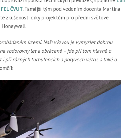
 doprovází spousta technických překážek, spojilo se
Zuri
a FEL ČVUT
. Tamější tým pod vedením docenta Martina
é zkušenosti díky projektům pro přední světové
a Honeywell.
robádaném území. Naší výzvou je vymyslet dobrou
 na vodorovný let a obráceně – jde při tom hlavně o
 i při různých turbulencích a poryvech větru, a také o
omčík.