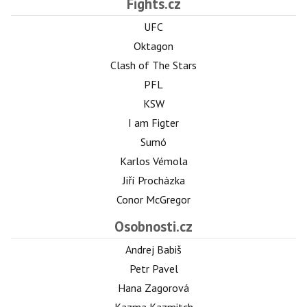
Fights.cz
UFC
Oktagon
Clash of The Stars
PFL
KSW
I am Figter
Sumó
Karlos Vémola
Jiří Procházka
Conor McGregor
Osobnosti.cz
Andrej Babiš
Petr Pavel
Hana Zagorová
Kazma Kazmitch