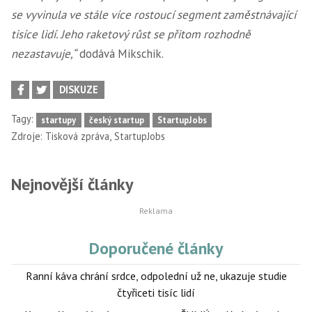
se vyvinula ve stále více rostoucí segment zaměstnávající
tisíce lidí. Jeho raketový růst se přitom rozhodně
nezastavuje,“
dodává Mikschik.
DISKUZE
Tagy:
startupy
český startup
StartupJobs
,
Zdroje:
Tisková zpráva
StartupJobs
Nejnovější články
Doporučené články
Ranní káva chrání srdce, odpolední už ne, ukazuje studie
čtyřiceti tisíc lidí