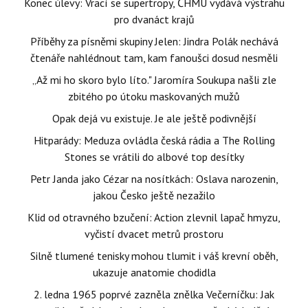
Konec úlevy: Vrací se supertropy, ČHMÚ vydává výstrahu
pro dvanáct krajů
Příběhy za písněmi skupiny Jelen: Jindra Polák nechává
čtenáře nahlédnout tam, kam fanoušci dosud nesměli
„Až mi ho skoro bylo líto." Jaromíra Soukupa našli zle
zbitého po útoku maskovaných mužů
Opak dejá vu existuje. Je ale ještě podivnější
Hitparády: Meduza ovládla česká rádia a The Rolling
Stones se vrátili do albové top desítky
Petr Janda jako Cézar na nosítkách: Oslava narozenin,
jakou Česko ještě nezažilo
Klid od otravného bzučení: Action zlevnil lapač hmyzu,
vyčistí dvacet metrů prostoru
Silně tlumené tenisky mohou tlumit i váš krevní oběh,
ukazuje anatomie chodidla
2. ledna 1965 poprvé zazněla znělka Večerníčku: Jak