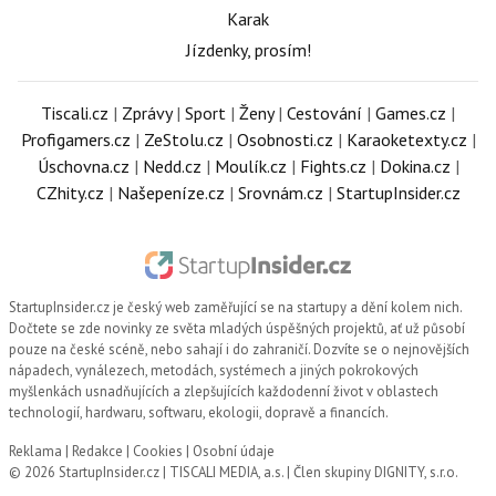
Karak
Jízdenky, prosím!
Tiscali.cz
|
Zprávy
|
Sport
|
Ženy
|
Cestování
|
Games.cz
|
Profigamers.cz
|
ZeStolu.cz
|
Osobnosti.cz
|
Karaoketexty.cz
|
Úschovna.cz
|
Nedd.cz
|
Moulík.cz
|
Fights.cz
|
Dokina.cz
|
CZhity.cz
|
Našepeníze.cz
|
Srovnám.cz
|
StartupInsider.cz
StartupInsider.cz
je český web zaměřující se na startupy a dění kolem nich.
Dočtete se zde novinky ze světa mladých úspěšných projektů, ať už působí
pouze na české scéně, nebo sahají i do zahraničí. Dozvíte se o nejnovějších
nápadech, vynálezech, metodách, systémech a jiných pokrokových
myšlenkách usnadňujících a zlepšujících každodenní život v oblastech
technologií, hardwaru, softwaru, ekologii, dopravě a financích.
Reklama
|
Redakce
|
Cookies
|
Osobní údaje
© 2026 StartupInsider.cz |
TISCALI MEDIA, a.s.
|
Člen skupiny DIGNITY, s.r.o.