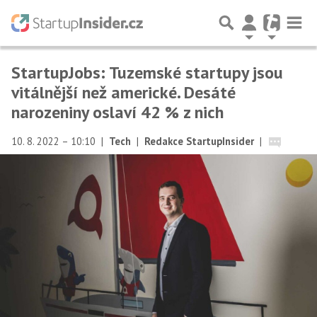
StartupJobs: Tuzemské startupy jsou
vitálnější než americké. Desáté
narozeniny oslaví 42 % z nich
10. 8. 2022 – 10:10
|
Tech
|
Redakce StartupInsider
|