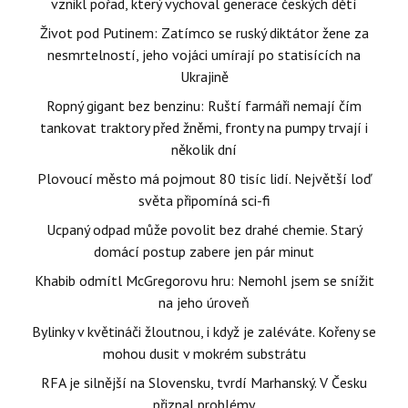
vznikl pořad, který vychoval generace českých dětí
Život pod Putinem: Zatímco se ruský diktátor žene za
nesmrtelností, jeho vojáci umírají po statisících na
Ukrajině
Ropný gigant bez benzinu: Ruští farmáři nemají čím
tankovat traktory před žněmi, fronty na pumpy trvají i
několik dní
Plovoucí město má pojmout 80 tisíc lidí. Největší loď
světa připomíná sci-fi
Ucpaný odpad může povolit bez drahé chemie. Starý
domácí postup zabere jen pár minut
Khabib odmítl McGregorovu hru: Nemohl jsem se snížit
na jeho úroveň
Bylinky v květináči žloutnou, i když je zaléváte. Kořeny se
mohou dusit v mokrém substrátu
RFA je silnější na Slovensku, tvrdí Marhanský. V Česku
přiznal problémy