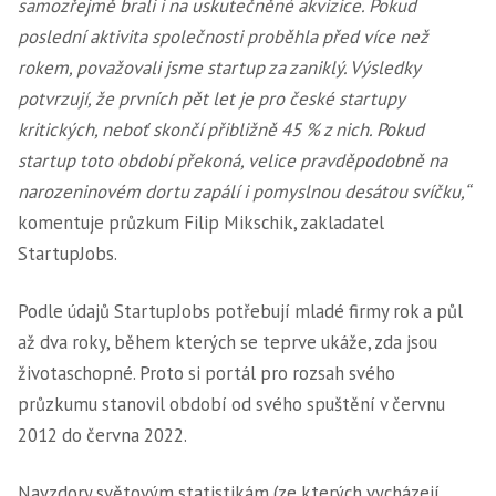
samozřejmě brali i na uskutečněné akvizice. Pokud
poslední aktivita společnosti proběhla před více než
rokem, považovali jsme startup za zaniklý. Výsledky
potvrzují, že prvních pět let je pro české startupy
kritických, neboť skončí přibližně 45 % z nich. Pokud
startup toto období překoná, velice pravděpodobně na
narozeninovém dortu zapálí i pomyslnou desátou svíčku,“
komentuje průzkum Filip Mikschik, zakladatel
StartupJobs.
Podle údajů StartupJobs potřebují mladé firmy rok a půl
až dva roky, během kterých se teprve ukáže, zda jsou
životaschopné. Proto si portál pro rozsah svého
průzkumu stanovil období od svého spuštění v červnu
2012 do června 2022.
Navzdory světovým statistikám (ze kterých vycházejí