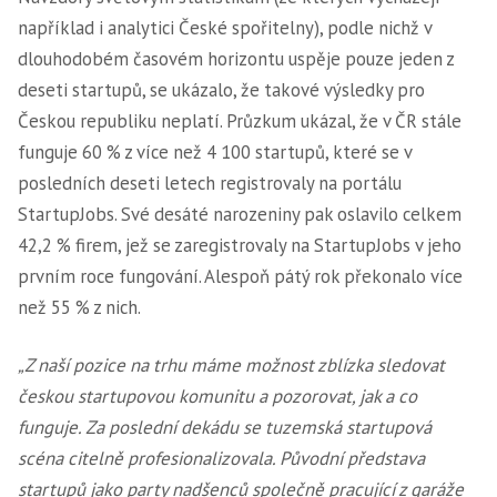
například i analytici České spořitelny), podle nichž v
dlouhodobém časovém horizontu uspěje pouze jeden z
deseti startupů, se ukázalo, že takové výsledky pro
Českou republiku neplatí. Průzkum ukázal, že v ČR stále
funguje 60 % z více než 4 100 startupů, které se v
posledních deseti letech registrovaly na portálu
StartupJobs. Své desáté narozeniny pak oslavilo celkem
42,2 % firem, jež se zaregistrovaly na StartupJobs v jeho
prvním roce fungování. Alespoň pátý rok překonalo více
než 55 % z nich.
„Z naší pozice na trhu máme možnost zblízka sledovat
českou startupovou komunitu a pozorovat, jak a co
funguje. Za poslední dekádu se tuzemská startupová
scéna citelně profesionalizovala. Původní představa
startupů jako party nadšenců společně pracující z garáže