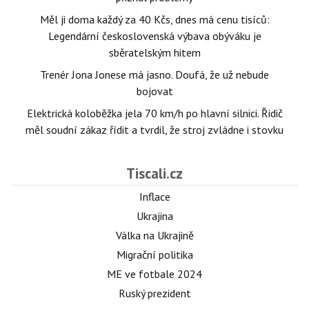
Měl ji doma každý za 40 Kčs, dnes má cenu tisíců:
Legendární československá výbava obýváku je
sběratelským hitem
Trenér Jona Jonese má jasno. Doufá, že už nebude
bojovat
Elektrická koloběžka jela 70 km/h po hlavní silnici. Řidič
měl soudní zákaz řídit a tvrdil, že stroj zvládne i stovku
Tiscali.cz
Inflace
Ukrajina
Válka na Ukrajině
Migrační politika
ME ve fotbale 2024
Ruský prezident