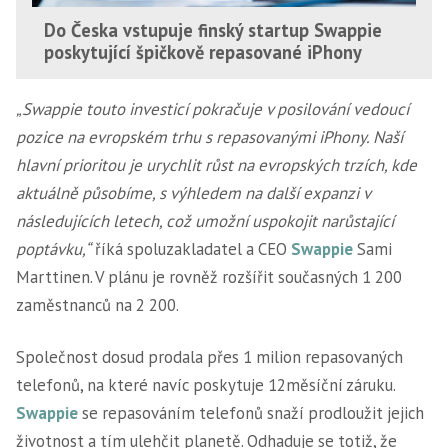
Do Česka vstupuje finský startup Swappie
poskytující špičkově repasované iPhony
„Swappie touto investicí pokračuje v posilování vedoucí
pozice na evropském trhu s repasovanými iPhony. Naší
hlavní prioritou je urychlit růst na evropských trzích, kde
aktuálně působíme, s výhledem na další expanzi v
následujících letech, což umožní uspokojit narůstající
poptávku,“
říká spoluzakladatel a CEO
Swappie
Sami
Marttinen. V plánu je rovněž rozšířit současných 1 200
zaměstnanců na 2 200.
Společnost dosud prodala přes 1 milion repasovaných
telefonů, na které navíc poskytuje 12měsíční záruku.
Swappie
se repasováním telefonů snaží prodloužit jejich
životnost a tím ulehčit planetě. Odhaduje se totiž, že