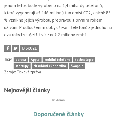
jenom letos bude vyrobeno na 1,4 miliardy telefonů,
které vygenerují až 146 milionů tun emisí CO2, z nichž 83
% vznikne jejich výrobou, přepravou a prvním rokem
užívání. Prodloužením doby užívání telefonů z jednoho na
dva roky lze ušetřit více než 2 miliony emisí.
DISKUZE
Tagy:
oprava
Apple
mobilní telefony
technologie
startupy
cirkulární ekonomika
Swappie
Zdroje:
Tisková zpráva
Nejnovější články
Doporučené články