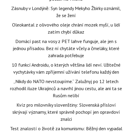
Zásnuby v Londýně: Syn legendy Mekyho Žbirky oznámil,
že se žení
Oleokantal z olivového oleje chrání mozek myší, u lidí
zatím chybí důkaz
Domácí past na vosy z PET lahve funguje, ale jen s
jednou přísadou. Bez ní chytáte včely a čmeláky, které
zahrada potřebuje
10 funkcí Androidu, o kterých většina lidí neví. Užitečné
vychytávky vám zpříjemní užívání telefonu každý den
„Nikdy do NATO nevstoupíme.“ Zalužnyj po 12 letech
rozhodil iluze Ukrajinců a navrhl jinou cestu, ale ani ta se
Rusům nelíbí
Kvíz pro milovníky slovenštiny: Slovenská přísloví
skrývají významy, které správně pochopí jen opravdoví
znalci
Test znalostí o životě za komunismu: Běžný den vypadal