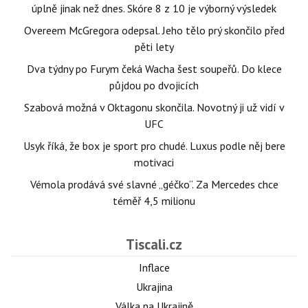
úplně jinak než dnes. Skóre 8 z 10 je výborný výsledek
Overeem McGregora odepsal. Jeho tělo prý skončilo před
pěti lety
Dva týdny po Furym čeká Wacha šest soupeřů. Do klece
půjdou po dvojicích
Szabová možná v Oktagonu skončila. Novotný ji už vidí v
UFC
Usyk říká, že box je sport pro chudé. Luxus podle něj bere
motivaci
Vémola prodává své slavné „géčko“. Za Mercedes chce
téměř 4,5 milionu
Tiscali.cz
Inflace
Ukrajina
Válka na Ukrajině