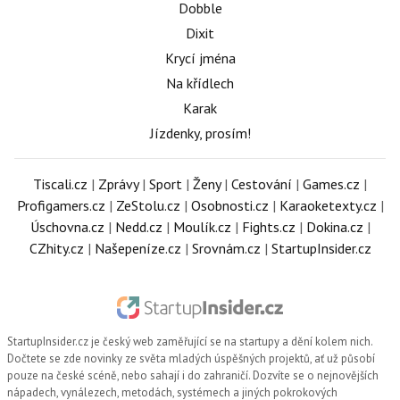
Dobble
Dixit
Krycí jména
Na křídlech
Karak
Jízdenky, prosím!
Tiscali.cz
|
Zprávy
|
Sport
|
Ženy
|
Cestování
|
Games.cz
|
Profigamers.cz
|
ZeStolu.cz
|
Osobnosti.cz
|
Karaoketexty.cz
|
Úschovna.cz
|
Nedd.cz
|
Moulík.cz
|
Fights.cz
|
Dokina.cz
|
CZhity.cz
|
Našepeníze.cz
|
Srovnám.cz
|
StartupInsider.cz
StartupInsider.cz
je český web zaměřující se na startupy a dění kolem nich.
Dočtete se zde novinky ze světa mladých úspěšných projektů, ať už působí
pouze na české scéně, nebo sahají i do zahraničí. Dozvíte se o nejnovějších
nápadech, vynálezech, metodách, systémech a jiných pokrokových