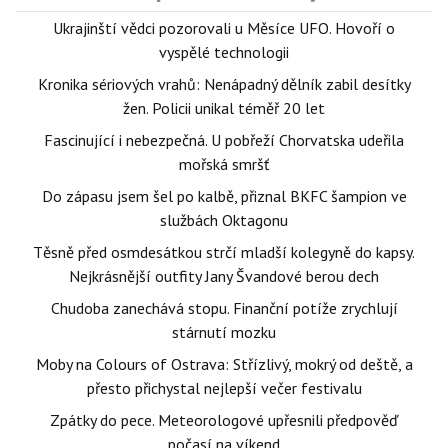
Ukrajinští vědci pozorovali u Měsíce UFO. Hovoří o
vyspělé technologii
Kronika sériových vrahů: Nenápadný dělník zabil desítky
žen. Policii unikal téměř 20 let
Fascinující i nebezpečná. U pobřeží Chorvatska udeřila
mořská smršť
Do zápasu jsem šel po kalbě, přiznal BKFC šampion ve
službách Oktagonu
Těsně před osmdesátkou strčí mladší kolegyně do kapsy.
Nejkrásnější outfity Jany Švandové berou dech
Chudoba zanechává stopu. Finanční potíže zrychlují
stárnutí mozku
Moby na Colours of Ostrava: Střízlivý, mokrý od deště, a
přesto přichystal nejlepší večer festivalu
Zpátky do pece. Meteorologové upřesnili předpověď
počasí na víkend