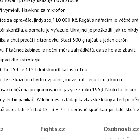
sňování planety, ukazuje nová studie
eří vyměnili Hawkins za mikrofon
íce za opraváře, jindy stojí 10 000 Kč. Regál s nářadím je věčně pr
ér skončila, a pomalu je vyřazuje. Ukrajinci je proškolili, jak to nikdy
ika a chuť předčí i citrónovku. Stačí 500 g rajčat a jeden citrón
ku. Ptačinec žabinec je noční můra zahrádkářů, dá se ho ale zbavit
upáci dle astrologie
et Tu-154 se 115 lidmi skončil katastrofou
á, že se každou chvíli rozpadne, může mít cenu tisíců korun
nsakcí běží na programovacím jazyce z roku 1959. Nikdo ho neumí 
ny, Putin panikaří. Wildberries ovládají kavkazské klany a teď po něm
isíce lidí. Příklad 18 : 3 + 7 × 5 správně spočítají jen lidé, kteří 
cz
Fights.cz
Osobnosti.cz