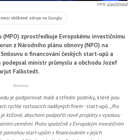
zdroj:
CzechInvest
t mezi oblíbené zdroje na Googlu
u (MPO) zprostředkuje Evropskému investičnímu
 korun z Národního plánu obnovy (NPO) na
 Smlouvu o financování českých start-upů a
es podepsal ministr průmyslu a obchodu Jozef
rjut Falkstedt.
hodu je podporovat malé a střední podniky, které jsou
sti rychle rostoucích nadějných firem - start-upů.
„Pro
e klíčové, abychom podpořili nové projekty s vysokou
tatními zeměmi. Proto společně s Evropským investičním
ré pomohou start-upům s financováním v jejich