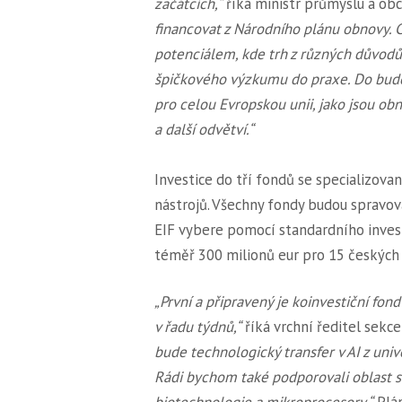
začátcích,“
říká ministr průmyslu a ob
financovat z Národního plánu obnovy. C
potenciálem, kde trh z různých důvodů
špičkového výzkumu do praxe. Do budo
pro celou Evropskou unii, jako jsou ob
a další odvětví.“
Investice do tří fondů se specializova
nástrojů. Všechny fondy budou spravo
EIF vybere pomocí standardního invest
téměř 300 milionů eur pro 15 českých 
„První a připravený je koinvestiční fon
v řadu týdnů,“
říká vrchní ředitel sekce
bude technologický transfer v AI z univ
Rádi bychom také podporovali oblast s
biotechnologie a mikroprocesory.“
Plán