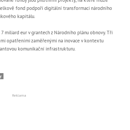
 Celkově fond podpoří digitální transformaci národního
ikového kapitálu.
7 miliard eur v grantech z Národního plánu obnovy. Tři
ími opatřeními zaměřenými na inovace v kontextu
vantovou komunikační infrastrukturu.
y