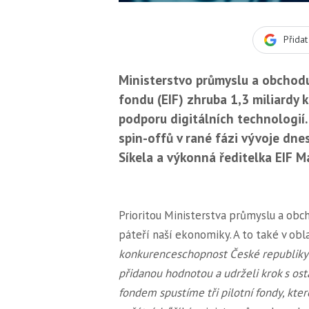
Přida
Ministerstvo průmyslu a obchod
fondu (EIF) zhruba 1,3 miliardy
podporu digitálních technologií.
spin-offů v rané fázi vývoje dn
Síkela a výkonná ředitelka EIF Ma
Prioritou Ministerstva průmyslu a obc
páteří naší ekonomiky. A to také v obla
konkurenceschopnost České republiky j
přidanou hodnotou a udrželi krok s os
fondem spustíme tři pilotní fondy, kte