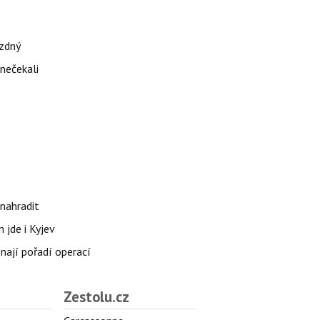
ázdný
 nečekali
nahradit
 jde i Kyjev
znají pořadí operací
Zestolu.cz