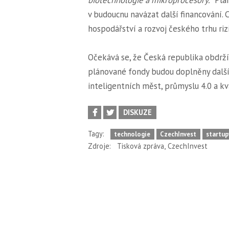
v budoucnu navázat další financování.
hospodářství a rozvoj českého trhu riz
Očekává se, že Česká republika obdrží 
plánované fondy budou doplněny dalš
inteligentních měst, průmyslu 4.0 a k
DISKUZE
Tagy:
technologie
CzechInvest
startup
,
Zdroje:
Tisková zpráva
CzechInvest