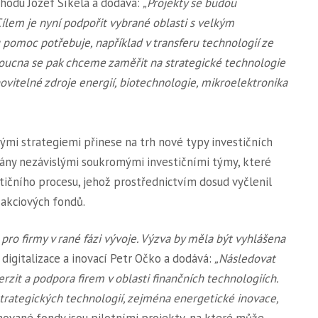
chodu Jozef Síkela a dodává:
„Projekty se budou
ílem je nyní podpořit vybrané oblasti s velkým
 pomoc potřebuje, například v transferu technologií ze
ucna se pak chceme zaměřit na strategické technologie
novitelné zdroje energií, biotechnologie, mikroelektronika
nými strategiemi přinese na trh nové typy investičních
vány nezávislými soukromými investičními týmy, které
ičního procesu, jehož prostřednictvím dosud vyčlenil
akciových fondů.
d pro firmy v rané fázi vývoje. Výzva by měla být vyhlášena
 digitalizace a inovací Petr Očko a dodává:
„Následovat
erzit a podpora firem v oblasti finančních technologiích.
trategických technologií, zejména energetické inovace,
ované fondy jsou pilotními projekty, na které může