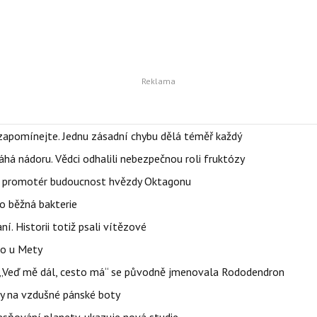
zapomínejte. Jednu zásadní chybu dělá téměř každý
áhá nádoru. Vědci odhalili nebezpečnou roli fruktózy
l promotér budoucnost hvězdy Oktagonu
o běžná bakterie
aní. Historii totiž psali vítězové
lo u Mety
eň „Veď mě dál, cesto má“ se původně jmenovala Rododendron
y na vzdušné pánské boty