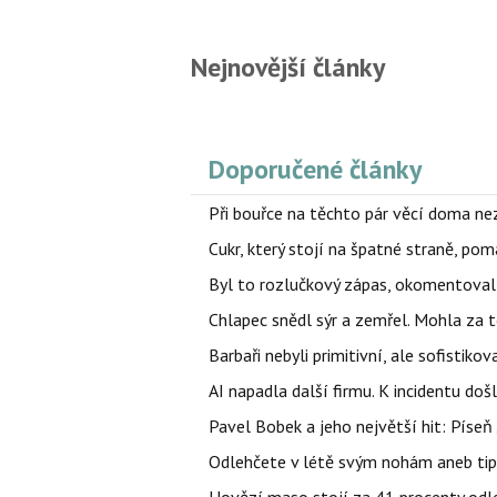
Nejnovější články
Doporučené články
Při bouřce na těchto pár věcí doma ne
Cukr, který stojí na špatné straně, pom
Byl to rozlučkový zápas, okomentova
Chlapec snědl sýr a zemřel. Mohla za t
Barbaři nebyli primitivní, ale sofistikov
AI napadla další firmu. K incidentu doš
Pavel Bobek a jeho největší hit: Pís
Odlehčete v létě svým nohám aneb tip