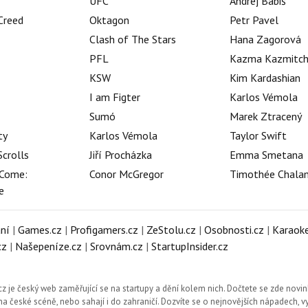
UFC
Andrej Babiš
 Creed
Oktagon
Petr Pavel
Clash of The Stars
Hana Zagorová
PFL
Kazma Kazmitc
KSW
Kim Kardashian
I am Figter
Karlos Vémola
Sumó
Marek Ztracený
ty
Karlos Vémola
Taylor Swift
Scrolls
Jiří Procházka
Emma Smetana
Come:
Conor McGregor
Timothée Chala
e
ní
|
Games.cz
|
Profigamers.cz
|
ZeStolu.cz
|
Osobnosti.cz
|
Karaoke
cz
|
Našepeníze.cz
|
Srovnám.cz
|
StartupInsider.cz
cz
je český web zaměřující se na startupy a dění kolem nich. Dočtete se zde novin
a české scéně, nebo sahají i do zahraničí. Dozvíte se o nejnovějších nápadech, 