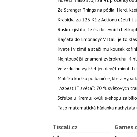
Hovězí maso stojí za 41 procenty odle
Ze Stranger Things na pódia: Herci, kt
Krabička za 125 Kč z Actionu ušetří tis
Rusko zjistilo, že éra bitevních helikopt
Rajčata do limonády? V Itálii je to klas
Kvete i v zimě a stačí mu kousek kořín
Nejhloupější znamení zvěrokruhu: 4 hl
Ve vzduchu vydržel jen devět minut. L
Maličká knížka po babičce, která vypad
„Azbest IT světa“: 70 % světových tra
Střelba u Kremlu kvůli e-shopu za bilio
Tato matematická hádanka nachytala už t
Tiscali.cz
Games.