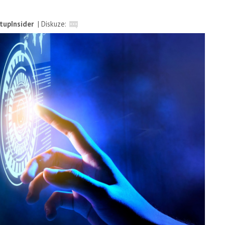
tupInsider
|
Diskuze: