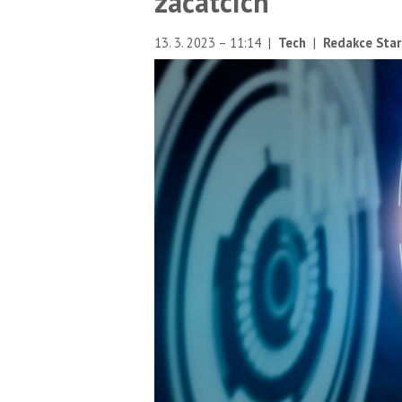
začátcích
13. 3. 2023 – 11:14
|
Tech
|
Redakce Star