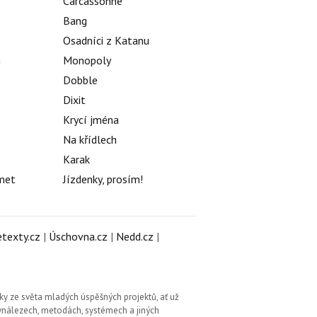
Carcassonne
Bang
Osadníci z Katanu
h
Monopoly
Dobble
Dixit
Krycí jména
Na křídlech
Karak
met
Jízdenky, prosím!
texty.cz
|
Úschovna.cz
|
Nedd.cz
|
ky ze světa mladých úspěšných projektů, ať už
vynálezech, metodách, systémech a jiných