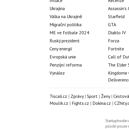
Inflace
Recenze
Ukrajina
Assassin's
Válka na Ukrajině
Starfield
Migrační politika
GTA
ME ve fotbale 2024
Diablo IV
Ruský prezident
Forza
Ceny energií
Fortnite
Evropská unie
Call of Du
Penzijní reforma
The Elder 
Vynález
Kingdome 
Deliverenc
Tiscali.cz
|
Zprávy
|
Sport
|
Ženy
|
Cestová
Moulík.cz
|
Fights.cz
|
Dokina.cz
|
CZhity.
StartupInsider.
působí pouze n