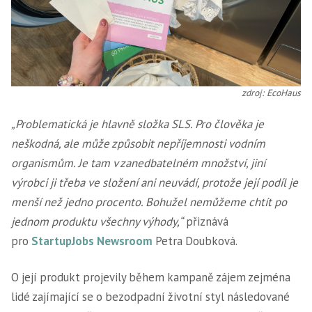
zdroj: EcoHaus
„Problematická je hlavně složka SLS. Pro člověka je
neškodná, ale může způsobit nepříjemnosti vodním
organismům. Je tam v zanedbatelném množství, jiní
výrobci ji třeba ve složení ani neuvádí, protože její podíl je
menší než jedno procento. Bohužel nemůžeme chtít po
jednom produktu všechny výhody,“
přiznává
pro
StartupJobs Newsroom
Petra Doubková.
O její produkt projevily během kampaně zájem zejména
lidé zajímající se o bezodpadní životní styl následované