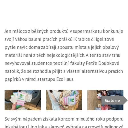
Jen máloco z běžných produktů v supermarketu konkuruje
svojí váhou balení pracích prášků. Krabice či igelitové
pytle navíc doma zabírají spoustu místa a jejich obalový
materiál není z těch nejekologičtějších. A tento stav trhu
nevyhovoval studentce textilní fakulty Petře Doubkové
natolik, že se rozhodla přijít s vlastní alternativou pracích
papírků v rámci startupu EcoHaus.
Galerie
Se svým nápadem získala koncem minulého roku podporu
inkubátoru Lipo.ink a zároveň vybrala na crowdfundingové