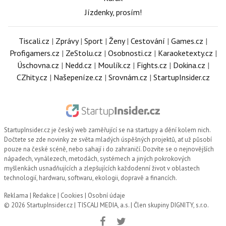
Jízdenky, prosím!
Tiscali.cz
|
Zprávy
|
Sport
|
Ženy
|
Cestování
|
Games.cz
|
Profigamers.cz
|
ZeStolu.cz
|
Osobnosti.cz
|
Karaoketexty.cz
|
Úschovna.cz
|
Nedd.cz
|
Moulík.cz
|
Fights.cz
|
Dokina.cz
|
CZhity.cz
|
Našepeníze.cz
|
Srovnám.cz
|
StartupInsider.cz
StartupInsider.cz
je český web zaměřující se na startupy a dění kolem nich.
Dočtete se zde novinky ze světa mladých úspěšných projektů, ať už působí
pouze na české scéně, nebo sahají i do zahraničí. Dozvíte se o nejnovějších
nápadech, vynálezech, metodách, systémech a jiných pokrokových
myšlenkách usnadňujících a zlepšujících každodenní život v oblastech
technologií, hardwaru, softwaru, ekologii, dopravě a financích.
Reklama
|
Redakce
|
Cookies
|
Osobní údaje
© 2026 StartupInsider.cz |
TISCALI MEDIA, a.s.
|
Člen skupiny DIGNITY, s.r.o.