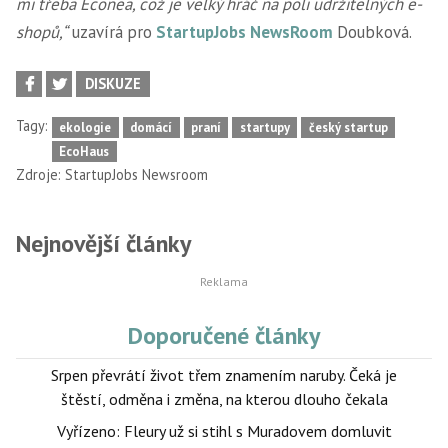
mi třeba Econea, což je velký hráč na poli udržitelných e-
shopů,“
uzavírá pro
StartupJobs NewsRoom
Doubková.
DISKUZE
Tagy:
ekologie
domácí
praní
startupy
český startup
EcoHaus
Zdroje:
StartupJobs Newsroom
Nejnovější články
Doporučené články
Srpen převrátí život třem znamením naruby. Čeká je
štěstí, odměna i změna, na kterou dlouho čekala
Vyřízeno: Fleury už si stihl s Muradovem domluvit