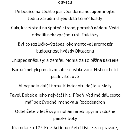
odvetu
Při bouřce na těchto pár věcí doma nezapomínejte.
Jednu zásadní chybu dělá téměř každý
Cukr, který stojí na špatné straně, pomáhá nádoru. Vědci
odhalili nebezpečnou roli fruktózy
Byl to rozlučkový zápas, okomentoval promotér
budoucnost hvězdy Oktagonu
Chlapec snědl sýr a zemřel. Mohla za to běžná bakterie
Barbaři nebyli primitivní, ale sofistikovaní. Historii totiž
psali vítězové
AI napadla další firmu. K incidentu došlo u Mety
Pavel Bobek a jeho největší hit: Píseň „Veď mě dál, cesto
má“ se původně jmenovala Rododendron
Odlehčete v létě svým nohám aneb tipy na vzdušné
pánské boty
Krabička za 125 Kč z Actionu ušetří tisíce za opraváře,