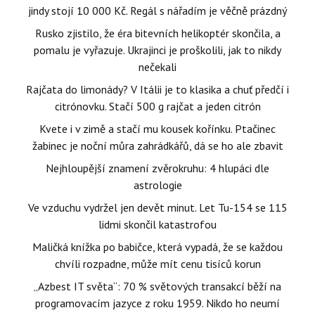
jindy stojí 10 000 Kč. Regál s nářadím je věčně prázdný
Rusko zjistilo, že éra bitevních helikoptér skončila, a
pomalu je vyřazuje. Ukrajinci je proškolili, jak to nikdy
nečekali
Rajčata do limonády? V Itálii je to klasika a chuť předčí i
citrónovku. Stačí 500 g rajčat a jeden citrón
Kvete i v zimě a stačí mu kousek kořínku. Ptačinec
žabinec je noční můra zahrádkářů, dá se ho ale zbavit
Nejhloupější znamení zvěrokruhu: 4 hlupáci dle
astrologie
Ve vzduchu vydržel jen devět minut. Let Tu-154 se 115
lidmi skončil katastrofou
Maličká knížka po babičce, která vypadá, že se každou
chvíli rozpadne, může mít cenu tisíců korun
„Azbest IT světa“: 70 % světových transakcí běží na
programovacím jazyce z roku 1959. Nikdo ho neumí