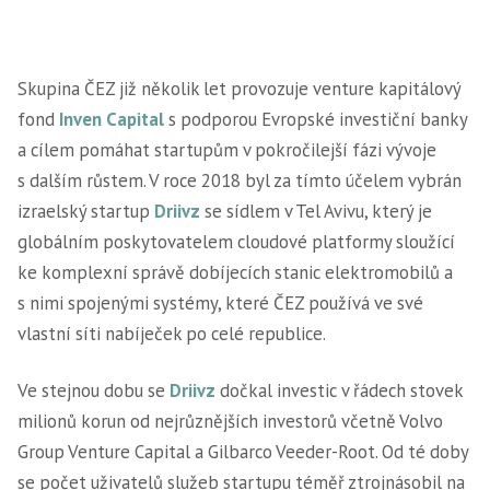
Skupina ČEZ již několik let provozuje venture kapitálový
fond
Inven Capital
s podporou Evropské investiční banky
a cílem pomáhat startupům v pokročilejší fázi vývoje
s dalším růstem. V roce 2018 byl za tímto účelem vybrán
izraelský startup
Driivz
se sídlem v Tel Avivu, který je
globálním poskytovatelem cloudové platformy sloužící
ke komplexní správě dobíjecích stanic elektromobilů a
s nimi spojenými systémy, které ČEZ používá ve své
vlastní síti nabíječek po celé republice.
Ve stejnou dobu se
Driivz
dočkal investic v řádech stovek
milionů korun od nejrůznějších investorů včetně Volvo
Group Venture Capital a Gilbarco Veeder-Root. Od té doby
se počet uživatelů služeb startupu téměř ztrojnásobil na