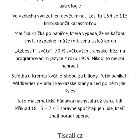
astrologie
Ve vzduchu vydržel jen devět minut. Let Tu-154 se 115
lidmi skončil katastrofou
Maličká knížka po babičce, která vypadá, že se každou
chvíli rozpadne, může mít cenu tisíců korun
„Azbest IT světa“: 70 % světových transakcí běží na
programovacím jazyce z roku 1959. Nikdo ho neumí
nahradit
Střelba u Kremlu kvůli e-shopu za biliony, Putin panikaří.
Wildberries ovládají kavkazské klany a teď po něm jde i
Kyjev
Tato matematická hádanka nachytala už tisíce lidí.
Příklad 18 : 3 + 7 × 5 správně spočítají jen lidé, kteří
znají pořadí operací
Tiscali.cz