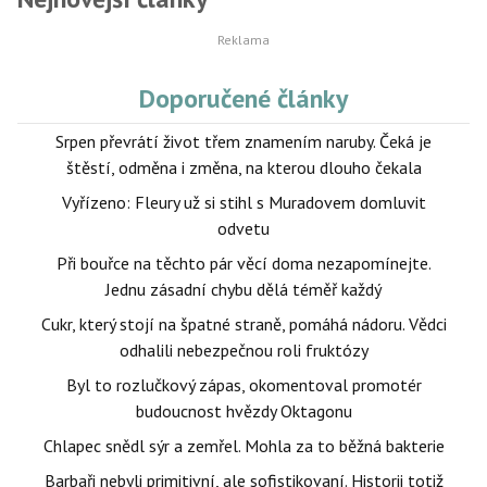
Doporučené články
Srpen převrátí život třem znamením naruby. Čeká je
štěstí, odměna i změna, na kterou dlouho čekala
Vyřízeno: Fleury už si stihl s Muradovem domluvit
odvetu
Při bouřce na těchto pár věcí doma nezapomínejte.
Jednu zásadní chybu dělá téměř každý
Cukr, který stojí na špatné straně, pomáhá nádoru. Vědci
odhalili nebezpečnou roli fruktózy
Byl to rozlučkový zápas, okomentoval promotér
budoucnost hvězdy Oktagonu
Chlapec snědl sýr a zemřel. Mohla za to běžná bakterie
Barbaři nebyli primitivní, ale sofistikovaní. Historii totiž