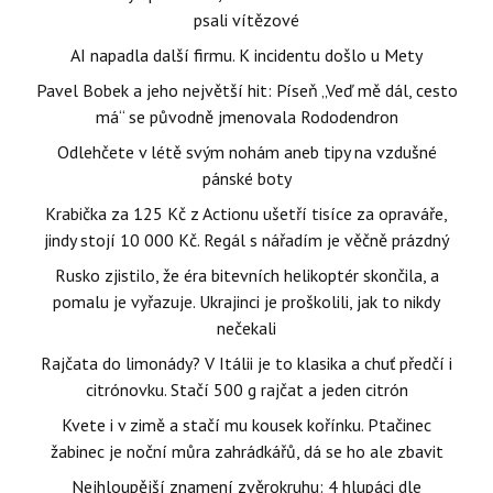
psali vítězové
AI napadla další firmu. K incidentu došlo u Mety
Pavel Bobek a jeho největší hit: Píseň „Veď mě dál, cesto
má“ se původně jmenovala Rododendron
Odlehčete v létě svým nohám aneb tipy na vzdušné
pánské boty
Krabička za 125 Kč z Actionu ušetří tisíce za opraváře,
jindy stojí 10 000 Kč. Regál s nářadím je věčně prázdný
Rusko zjistilo, že éra bitevních helikoptér skončila, a
pomalu je vyřazuje. Ukrajinci je proškolili, jak to nikdy
nečekali
Rajčata do limonády? V Itálii je to klasika a chuť předčí i
citrónovku. Stačí 500 g rajčat a jeden citrón
Kvete i v zimě a stačí mu kousek kořínku. Ptačinec
žabinec je noční můra zahrádkářů, dá se ho ale zbavit
Nejhloupější znamení zvěrokruhu: 4 hlupáci dle