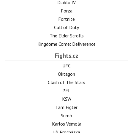
Diablo IV
Forza
Fortnite
Call of Duty
The Elder Scrolls
Kingdome Come: Deliverence
Fights.cz
UFC
Oktagon
Clash of The Stars
PFL
KSW
I am Figter
Sumó
Karlos Vémola
Jiří Procházka