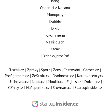
Bang
Osadníci z Katanu
Monopoly
Dobble
Dixit
Krycí jména
Na křídlech
Karak
Jízdenky, prosím!
Tiscali.cz
|
Zprávy
|
Sport
|
Ženy
|
Cestování
|
Games.cz
|
Profigamers.cz
|
ZeStolu.cz
|
Osobnosti.cz
|
Karaoketexty.cz
|
Úschovna.cz
|
Nedd.cz
|
Moulík.cz
|
Fights.cz
|
Dokina.cz
|
CZhity.cz
|
Našepeníze.cz
|
Srovnám.cz
|
StartupInsider.cz