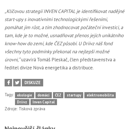
„Klíčovou strategií INVEN CAPITAL je identifikovat nadějné
start-upy s inovativními technologickými řešeními,
pomáhat jim růst, a tím zhodnocovat počáteční investici, a
tam, kde je to možné, usnadňovat přenos jejich unikátního
know-how do zemí, kde ČEZ působí. U Driivz náš fond
všechny tyto podmínky překonal na nejlepší možné
úrovni,“
uzavírá Tomáš Pleskač, člen představenstva a
ředitel divize Nová energetika a distribuce.
DISKUZE
Tagy:
ekologie
domácí
ČEZ
startupy
elektromobilita
Driivz
Inven Capital
Zdroje:
Tisková zpráva
Nejnovější články