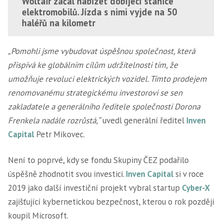
Woltair začal nabízet dobíjecí stanice
elektromobilů. Jízda s nimi vyjde na 50
haléřů na kilometr
„Pomohli jsme vybudovat úspěšnou společnost, která
přispívá ke globálním cílům udržitelnosti tím, že
umožňuje revoluci elektrických vozidel. Tímto prodejem
renomovanému strategickému investorovi se sen
zakladatele a generálního ředitele společnosti Dorona
Frenkela nadále rozrůstá,“
uvedl generální ředitel
Inven
Capital
Petr Mikovec.
Není to poprvé, kdy se fondu Skupiny ČEZ podařilo
úspěšně zhodnotit svou investici.
Inven Capital
si v roce
2019 jako další investiční projekt vybral startup
Cyber-X
zajišťující kybernetickou bezpečnost, kterou o rok později
koupil Microsoft.