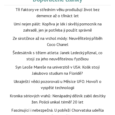
Tři faktory ve středním věku prodlužují život bez
demence až o třináct let
Umí nejen pálit: Kopřiva je lék i skvělý pomocník na
zahradě, jen je potřeba ji použít správně
Ze sirotčince až na vrchol módy: Neuvěřitelný příběh
Coco Chanel
Šedesátník s tělem atleta: Janek Ledecký přiznal, co
stojí za jeho neuvěřitelnou fyzičkou
Syn Leoše Mareše na univerzitě v USA: Kolik stojí
Jakubovo studium na Floridě?
Ukrajinští vědci pozorovali u Měsíce UFO. Hovoří o
vyspělé technologii
Kronika sériových vrahů: Nenápadný dělník zabil desítky
žen. Policii unikal téměř 20 let
Fascinující i nebezpečná. U pobřeží Chorvatska udeřila