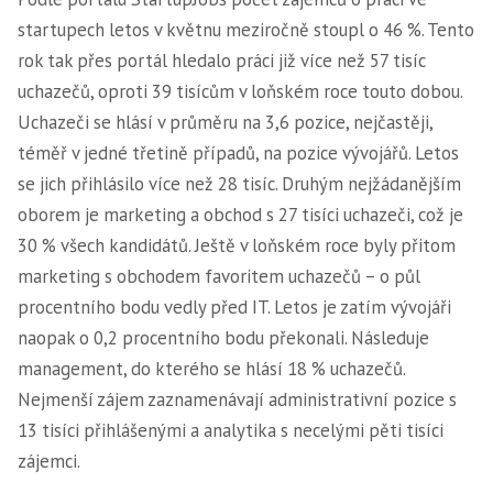
startupech letos v květnu meziročně stoupl o 46 %. Tento
rok tak přes portál hledalo práci již více než 57 tisíc
uchazečů, oproti 39 tisícům v loňském roce touto dobou.
Uchazeči se hlásí v průměru na 3,6 pozice, nejčastěji,
téměř v jedné třetině případů, na pozice vývojářů. Letos
se jich přihlásilo více než 28 tisíc. Druhým nejžádanějším
oborem je marketing a obchod s 27 tisíci uchazeči, což je
30 % všech kandidátů. Ještě v loňském roce byly přitom
marketing s obchodem favoritem uchazečů – o půl
procentního bodu vedly před IT. Letos je zatím vývojáři
naopak o 0,2 procentního bodu překonali. Následuje
management, do kterého se hlásí 18 % uchazečů.
Nejmenší zájem zaznamenávají administrativní pozice s
13 tisíci přihlášenými a analytika s necelými pěti tisíci
zájemci.