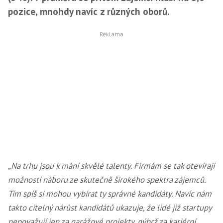
pozice, mnohdy navíc z různých oborů.
„Na trhu jsou k mání skvělé talenty. Firmám se tak otevírají
možnosti náboru ze skutečně širokého spektra zájemců.
Tím spíš si mohou vybírat ty správné kandidáty. Navíc nám
takto citelný nárůst kandidátů ukazuje, že lidé již startupy
nepovažují jen za garážové projekty, nýbrž za kariérní