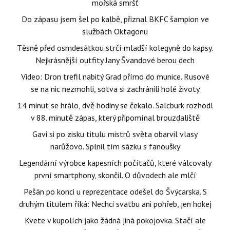
mořská smršť
Do zápasu jsem šel po kalbě, přiznal BKFC šampion ve
službách Oktagonu
Těsně před osmdesátkou strčí mladší kolegyně do kapsy.
Nejkrásnější outfity Jany Švandové berou dech
Video: Dron trefil nabitý Grad přímo do munice. Rusové
se na nic nezmohli, sotva si zachránili holé životy
14 minut se hrálo, dvě hodiny se čekalo. Salcburk rozhodl
v 88. minutě zápas, který připomínal brouzdaliště
Gavi si po zisku titulu mistrů světa obarvil vlasy
narůžovo. Splnil tím sázku s fanoušky
Legendární výrobce kapesních počítačů, které válcovaly
první smartphony, skončil. O důvodech ale mlčí
Pešán po konci u reprezentace odešel do Švýcarska. S
druhým titulem říká: Nechci svatbu ani pohřeb, jen hokej
Kvete v kupolích jako žádná jiná pokojovka. Stačí ale