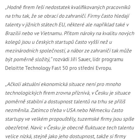
„Hodně firem řeší nedostatek kvalifikovaných pracovníků
na trhu tak, že se obrací do zahraničí. Firmy často hledají
talenty v jižních státech EU, některé ale například také v
Brazílii nebo ve Vietnamu. Přitom nároky na kvalitu nových
kolegů jsou u českých startupů často vyšší než u
mezinárodních společností, a nábor ze zahraničí tak může
být poměrně složitý,“
rozvádí Jiří Sauer, lídr programu
Deloitte Technology Fast 50 pro střední Evropu.
„Ačkoli aktuální ekonomická situace není pro mnoho
technologických firem zrovna příznivá, v Česku je situace
poměrně stabilní a dostupnost talentů na trhu se příliš
nezměnila. Zatímco třeba v USA nebo Německu často
startupy ve velkém propouštěly, tuzemské firmy jsou spíše
obezřetné. Navíc v Česku je obecně fluktuace tech talentu
velice nízká, stejně jako jeho dostupnost, takže si firmy