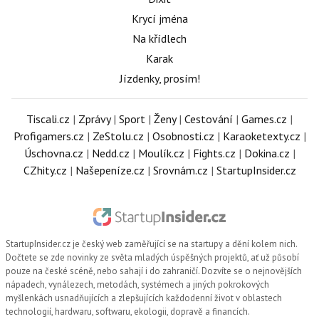
Krycí jména
Na křídlech
Karak
Jízdenky, prosím!
Tiscali.cz
|
Zprávy
|
Sport
|
Ženy
|
Cestování
|
Games.cz
|
Profigamers.cz
|
ZeStolu.cz
|
Osobnosti.cz
|
Karaoketexty.cz
|
Úschovna.cz
|
Nedd.cz
|
Moulík.cz
|
Fights.cz
|
Dokina.cz
|
CZhity.cz
|
Našepeníze.cz
|
Srovnám.cz
|
StartupInsider.cz
StartupInsider.cz
je český web zaměřující se na startupy a dění kolem nich.
Dočtete se zde novinky ze světa mladých úspěšných projektů, ať už působí
pouze na české scéně, nebo sahají i do zahraničí. Dozvíte se o nejnovějších
nápadech, vynálezech, metodách, systémech a jiných pokrokových
myšlenkách usnadňujících a zlepšujících každodenní život v oblastech
technologií, hardwaru, softwaru, ekologii, dopravě a financích.