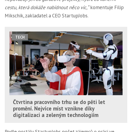
cestu, která dokáže nabídnout něco víc,“
komentuje Filip
Mikschik, zakladatel a CEO StartupJobs.
TECH
Čtvrtina pracovního trhu se do pěti let
promění. Nejvíce míst vznikne díky
digitalizaci a zeleným technologiím
Podle portálu StartupJobs počet zájemců o práci ve