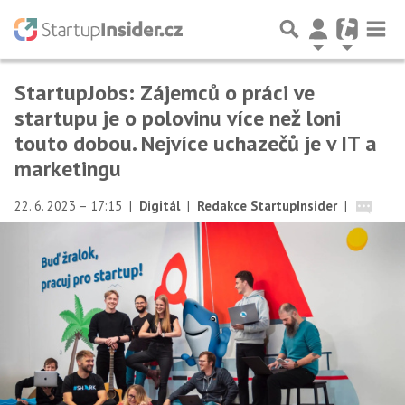
StartupJobs: Zájemců o práci ve
startupu je o polovinu více než loni
touto dobou. Nejvíce uchazečů je v IT a
marketingu
22. 6. 2023 – 17:15
|
Digitál
|
Redakce StartupInsider
|