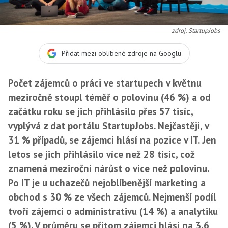
zdroj: StartupJobs
Přidat mezi oblíbené zdroje na Googlu
Počet zájemců o práci ve startupech v květnu
meziročně stoupl téměř o polovinu (46 %) a od
začátku roku se jich přihlásilo přes 57 tisíc,
vyplývá z dat portálu StartupJobs. Nejčastěji, v
31 % případů, se zájemci hlásí na pozice v IT. Jen
letos se jich přihlásilo více než 28 tisíc, což
znamená meziroční nárůst o více než polovinu.
Po IT je u uchazečů nejoblíbenější marketing a
obchod s 30 % ze všech zájemců. Nejmenší podíl
tvoří zájemci o administrativu (14 %) a analytiku
(5 %). V průměru se přitom zájemci hlásí na 3,6