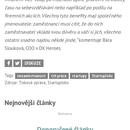
času na sebevzdělávání nebo například po podílu na
firemních akciích. Všechny tyto benefity mají společného
jmenovatele: zaměstnanci musí cítit, že do nich
zaměstnavatel vkládá svou důvěru a váží si jich, všechno
ostatní snadno najdou někde jinde,“
komentuje Bára
Slouková, COO v DX Heroes.
DISKUZE
Tagy:
nezaměstnanost
trh práce
startupy
StartupJobs
,
Zdroje:
Tisková zpráva
StartupJobs
Nejnovější články
Doporučené články