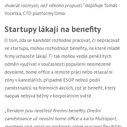
dvakrát rozmyslí, než někoho propustí,“
doplňuje Tomáš
Vocetka, CTO platformy Omio.
Startupy lákají na benefity
O tom, zda se kandidát rozhodne pracovat, či nepracovat
ve startupu, mohou rozhodnout benefity, na které mladé
firmy uchazeče lákají. Ti tak mohou vedle peněžitých
odměn využívat v současnosti populární neomezené
dovolené, home office a remote práci nebo relaxační
zóny v kancelářích, případně ESOP neboli podíl
zaměstnanců na firemních akciích, což je benefit, který
naopak nebývá běžný v korporátním světě.
„Trendem jsou neotřelé firemní benefity. Dnešní
zaměstnance už neoslní home office a karta Multisport,
mnohem více volají po možnosti úplné pracovní flexibility,