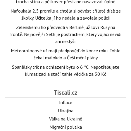
trocha stínu a pětkovec přestane nasazovat úplně
Nafoukala 2,5 promile a chtěla si odvést tříleté dítě ze
školky. Učitelka jí ho nedala a zavolala policii
Zelenskému ho předvedli v Berlíně, už loví Rusy na
frontě. Nejnovější Seth je postrachem, který vojáci nevidí
ani neslyší
Meteorologové už mají předpověď do konce roku. Tohle
čekal málokdo a Češi mění plány
Španělský trik na ochlazení bytu o 6 °C. Nepotřebujete
klimatizaci a stačí tahle věcička za 30 Kč
Tiscali.cz
Inflace
Ukrajina
Válka na Ukrajině
Migrační politika