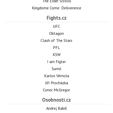
The Elder Scrolls
Kingdome Come: Deliverence
Fights.cz
UFC
Oktagon
Clash of The Stars
PFL
KSW
I am Figter
Sumó
Karlos Vémola
Jiří Procházka
Conor McGregor
Osobnosti.cz
Andrej Babiš