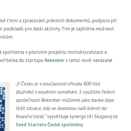
é čtení a zpracování právních dokumentů, podpora při
 podkladů pro další aktivity. Tím je zajištěna možnost
žníkům.
 spořitelna v pilotním projektu restrukturalizace a
pořitelna do startupu
Rekenber
v rámci nově navázané
„V Česku je v současnosti zhruba 800 tisíc
dlužníků v soudním vymáhání. S využitím řešení
společnosti Rekenber můžeme jako banka lépe
řešit situace, kdy se dostanou naši klienti do
finanční tísně,“
vysvětluje synergii Jiří Skopový ze
Seed Starteru České spořitelny
.