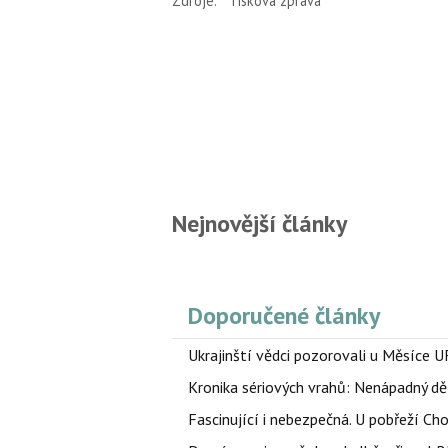
Zdroje:
Tisková zpráva
Nejnovější články
Doporučené články
Ukrajinští vědci pozorovali u Měsíce U
Kronika sériových vrahů: Nenápadný děln
Fascinující i nebezpečná. U pobřeží Ch