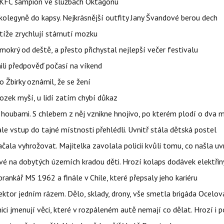
 BKFC šampion ve službách Oktagonu
olegyně do kapsy. Nejkrásnější outfity Jany Švandové berou dech
íže zrychlují stárnutí mozku
mokrý od deště, a přesto přichystal nejlepší večer festivalu
ili předpověď počasí na víkend
 Žbirky oznámil, že se žení
ozek myší, u lidí zatím chybí důkaz
 i houbami. S chlebem z něj vznikne hnojivo, po kterém plodí o dva 
ale vstup do tajné místnosti přehlédli. Uvnitř stála dětská postel
začala vyhrožovat. Majitelka zavolala policii kvůli tomu, co našla uv
é na dobytých územích kradou děti. Hrozí kolaps dodávek elektřiny
 brankář MS 1962 a finále v Chile, které přepsaly jeho kariéru
i sektor jedním rázem. Dělo, sklady, drony, vše smetla brigáda Ocelov
ci jmenují věci, které v rozpáleném autě nemají co dělat. Hrozí i p