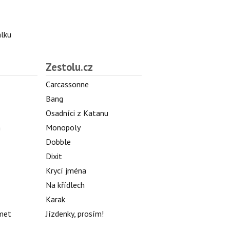
álku
Zestolu.cz
Carcassonne
Bang
Osadníci z Katanu
h
Monopoly
Dobble
Dixit
Krycí jména
Na křídlech
Karak
met
Jízdenky, prosím!