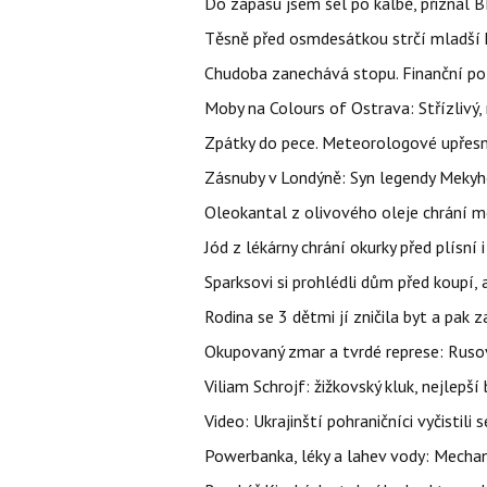
Do zápasu jsem šel po kalbě, přiznal
Těsně před osmdesátkou strčí mladší k
Chudoba zanechává stopu. Finanční pot
Moby na Colours of Ostrava: Střízlivý, 
Zpátky do pece. Meteorologové upřesn
Zásnuby v Londýně: Syn legendy Mekyho
Oleokantal z olivového oleje chrání m
Jód z lékárny chrání okurky před plísní
Sparksovi si prohlédli dům před koupí, 
Rodina se 3 dětmi jí zničila byt a pak 
Okupovaný zmar a tvrdé represe: Rusov
Viliam Schrojf: žižkovský kluk, nejlepší
Video: Ukrajinští pohraničníci vyčistil
Powerbanka, léky a lahev vody: Mechani