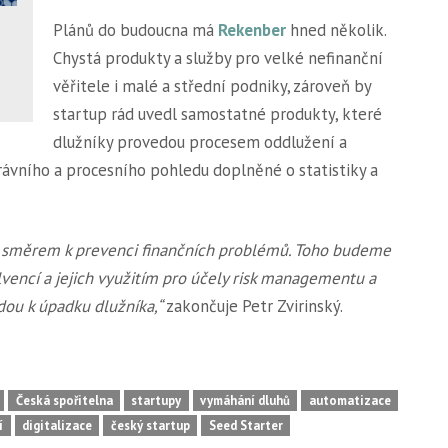
Plánů do budoucna má
Rekenber
hned několik.
Chystá produkty a služby pro velké nefinanční
věřitele i malé a střední podniky, zároveň by
startup rád uvedl samostatné produkty, které
dlužníky provedou procesem oddlužení a
ávního a procesního pohledu doplněné o statistiky a
 směrem k prevenci finančních problémů. Toho budeme
vencí a jejich využitím pro účely risk managementu a
dou k úpadku dlužníka,“
zakončuje Petr Zvirinský.
Česká spořitelna
startupy
vymáhání dluhů
automatizace
í
digitalizace
český startup
Seed Starter