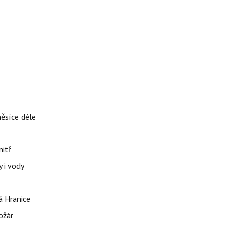
měsíce déle
nitř
 i vody
á Hranice
ožár