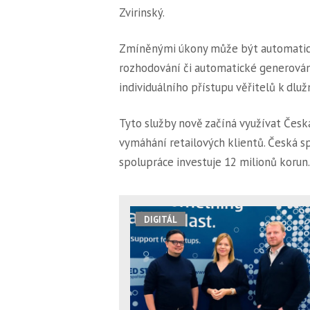
Zvirinský.
Zmíněnými úkony může být automatick
rozhodování či automatické generování
individuálního přístupu věřitelů k dlu
Tyto služby nově začíná využívat Česká
vymáhání retailových klientů. Česká s
spolupráce investuje 12 milionů korun.
DIGITÁL