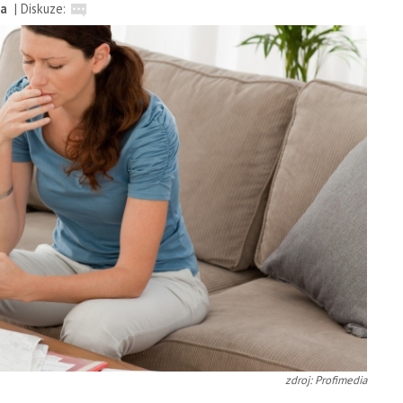
da
|
Diskuze:
zdroj: Profimedia