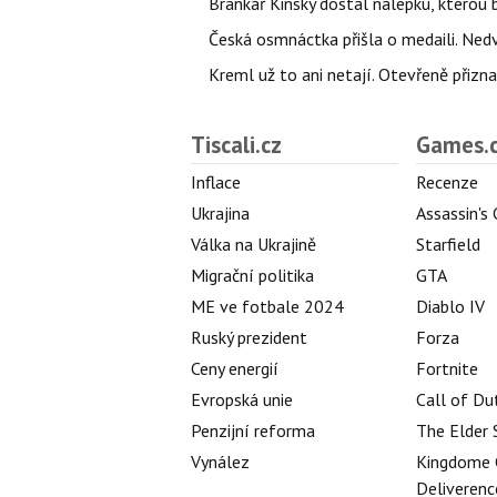
Brankář Kinský dostal nálepku, kterou
Česká osmnáctka přišla o medaili. Ned
Kreml už to ani netají. Otevřeně přizna
Tiscali.cz
Games.
Inflace
Recenze
Ukrajina
Assassin's
Válka na Ukrajině
Starfield
Migrační politika
GTA
ME ve fotbale 2024
Diablo IV
Ruský prezident
Forza
Ceny energií
Fortnite
Evropská unie
Call of Du
Penzijní reforma
The Elder 
Vynález
Kingdome 
Deliverenc