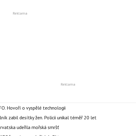
FO. Hovoří o vyspělé technologii
ík zabil desítky žen. Policii unikal téměř 20 let
orvatska udeřila mořská smršť