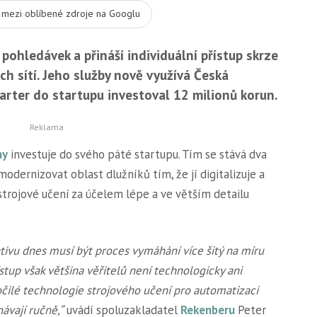
t mezi oblíbené zdroje na Googlu
ohledávek a přináší individuální přístup skrze
ch sítí. Jeho služby nově využívá Česká
tarter do startupu investoval 12 milionů korun.
ny
investuje do svého páté startupu. Tím se stává dva
l modernizovat oblast dlužníků tím, že jí digitalizuje a
a strojové učení za účelem lépe a ve větším detailu
tivu dnes musí být proces vymáhání více šitý na míru
ístup však většina věřitelů není technologicky ani
čilé technologie strojového učení pro automatizaci
ávají ručně,“
uvádí spoluzakladatel
Rekenberu
Peter