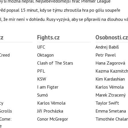
 by si možná nepřál. Nejsebevědomější hráč Premier League
věd popsal 15 minut, kdy se týmu zhroutila hra po gólu soupeře
l, že mír není v dohledu. Rusy vyzývá, aby se připravili na dlouhou v
cz
Fights.cz
Osobnosti.cz
UFC
Andrej Babiš
 Creed
Oktagon
Petr Pavel
Clash of The Stars
Hana Zagorová
PFL
Kazma Kazmitc
KSW
Kim Kardashian
I am Figter
Karlos Vémola
Sumó
Marek Ztracený
ty
Karlos Vémola
Taylor Swift
Scrolls
Jiří Procházka
Emma Smetana
Come:
Conor McGregor
Timothée Chala
e