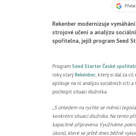
Přida
Rekenber modernizuje vymáhání p
strojové učení a analýzu sociální
spořitelna, jejíž program Seed S
Program
Seed Starter České spořitel
roky starý
Rekenber
, který si dal za cí
aplikuje na ní analýzu sociálních sítí 
pochopit situaci dlužníka.
„S ohledem na rychle se měnící legisla
konkrétní situaci dlužníka. Na tento př
kapacitně připravena. Využíváme pokro
úkonů, které se ještě dnes běžně vykon