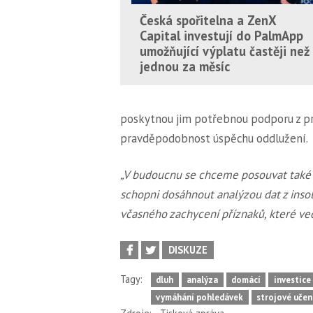
Česká spořitelna a ZenX
Capital investují do PalmApp
umožňující výplatu častěji než
jednou za měsíc
poskytnou jim potřebnou podporu z pr
pravděpodobnost úspěchu oddlužení.
„V budoucnu se chceme posouvat také
schopni dosáhnout analýzou dat z insol
včasného zachycení příznaků, které ve
DISKUZE
Tagy:
dluh
analýza
domácí
investice
vymáhání pohledávek
strojové učen