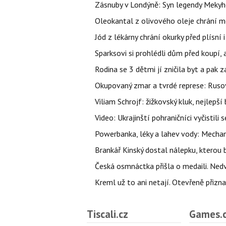
Zásnuby v Londýně: Syn legendy Mekyho
Oleokantal z olivového oleje chrání m
Jód z lékárny chrání okurky před plísní
Sparksovi si prohlédli dům před koupí, 
Rodina se 3 dětmi jí zničila byt a pak 
Okupovaný zmar a tvrdé represe: Rusov
Viliam Schrojf: žižkovský kluk, nejlepší
Video: Ukrajinští pohraničníci vyčistil
Powerbanka, léky a lahev vody: Mechani
Brankář Kinský dostal nálepku, kterou
Česká osmnáctka přišla o medaili. Ned
Kreml už to ani netají. Otevřeně přizna
Tiscali.cz
Games.