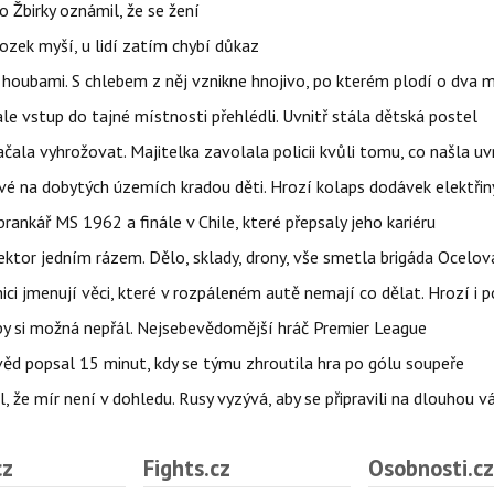
 Žbirky oznámil, že se žení
ozek myší, u lidí zatím chybí důkaz
 i houbami. S chlebem z něj vznikne hnojivo, po kterém plodí o dva 
ale vstup do tajné místnosti přehlédli. Uvnitř stála dětská postel
začala vyhrožovat. Majitelka zavolala policii kvůli tomu, co našla uv
é na dobytých územích kradou děti. Hrozí kolaps dodávek elektřiny
 brankář MS 1962 a finále v Chile, které přepsaly jeho kariéru
i sektor jedním rázem. Dělo, sklady, drony, vše smetla brigáda Ocelov
ci jmenují věci, které v rozpáleném autě nemají co dělat. Hrozí i p
 by si možná nepřál. Nejsebevědomější hráč Premier League
věd popsal 15 minut, kdy se týmu zhroutila hra po gólu soupeře
l, že mír není v dohledu. Rusy vyzývá, aby se připravili na dlouhou v
cz
Fights.cz
Osobnosti.cz