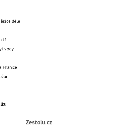
měsíce déle
nitř
 i vody
á Hranice
ožár
álku
Zestolu.cz