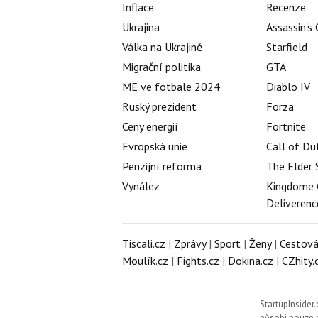
Inflace
Recenze
Ukrajina
Assassin's
Válka na Ukrajině
Starfield
Migrační politika
GTA
ME ve fotbale 2024
Diablo IV
Ruský prezident
Forza
Ceny energií
Fortnite
Evropská unie
Call of Du
Penzijní reforma
The Elder 
Vynález
Kingdome 
Deliverenc
Tiscali.cz
|
Zprávy
|
Sport
|
Ženy
|
Cestová
Moulík.cz
|
Fights.cz
|
Dokina.cz
|
CZhity.
StartupInsider.
působí pouze n