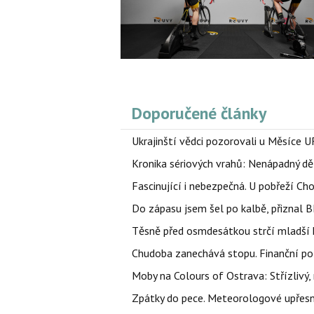
Doporučené články
Ukrajinští vědci pozorovali u Měsíce U
Kronika sériových vrahů: Nenápadný děln
Fascinující i nebezpečná. U pobřeží Ch
Do zápasu jsem šel po kalbě, přiznal
Těsně před osmdesátkou strčí mladší k
Chudoba zanechává stopu. Finanční pot
Moby na Colours of Ostrava: Střízlivý, 
Zpátky do pece. Meteorologové upřesn