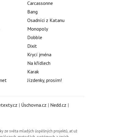
Carcassonne
Bang
Osadníci z Katanu
h
Monopoly
Dobble
Dixit
Krycí jména
Na křídlech
Karak
met
Jízdenky, prosím!
texty.cz
|
Úschovna.cz
|
Nedd.cz
|
ky ze světa mladých úspěšných projektů, ať už
vynálezech, metodách, systémech a jiných