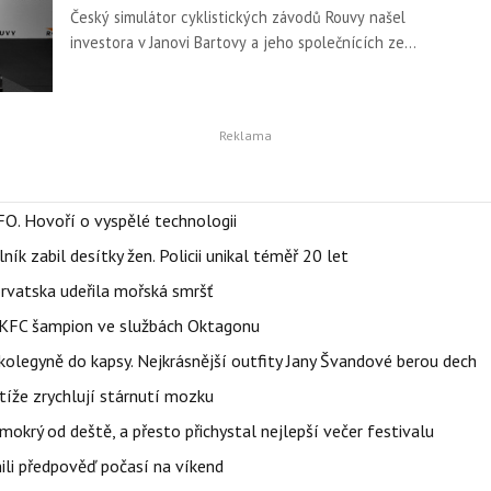
Český simulátor cyklistických závodů Rouvy našel
investora v Janovi Bartovy a jeho společnících ze
skupiny Pale Fire Capital.
FO. Hovoří o vyspělé technologii
ík zabil desítky žen. Policii unikal téměř 20 let
orvatska udeřila mořská smršť
 BKFC šampion ve službách Oktagonu
olegyně do kapsy. Nejkrásnější outfity Jany Švandové berou dech
íže zrychlují stárnutí mozku
mokrý od deště, a přesto přichystal nejlepší večer festivalu
ili předpověď počasí na víkend