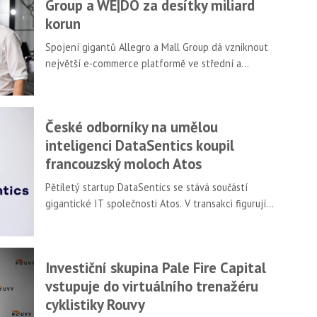
Group a WE|DO za desítky miliard
korun
Spojení gigantů Allegro a Mall Group dá vzniknout
největší e-commerce platformě ve střední a
východní Evropě. Těžit z ní budou partneři i
zákazníci.
České odborníky na umělou
inteligenci DataSentics koupil
francouzský moloch Atos
Pětiletý startup DataSentics se stává součástí
gigantické IT společnosti Atos. V transakci figurují
řádově stovky milionů korun.
Investiční skupina Pale Fire Capital
vstupuje do virtuálního trenažéru
cyklistiky Rouvy