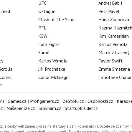
UFC
Andrej Babiš
 Creed
Oktagon
Petr Pavel
Clash of The Stars
Hana Zagorová
PFL
Kazma Kazmitc
KSW
Kim Kardashian
I am Figter
Karlos Vémola
Sumó
Marek Ztracený
ty
Karlos Vémola
Taylor Swift
Scrolls
Jiří Procházka
Emma Smetana
Come:
Conor McGregor
Timothée Chala
e
ní
|
Games.cz
|
Profigamers.cz
|
ZeStolu.cz
|
Osobnosti.cz
|
Karaoke
cz
|
Našepeníze.cz
|
Srovnám.cz
|
StartupInsider.cz
cz
je český web zaměřující se na startupy a dění kolem nich. Dočtete se zde novin
a české scéně, nebo sahají i do zahraničí. Dozvíte se o nejnovějších nápadech, 