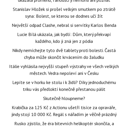
Stanislav Hložek si prošel velkým smutkem po ztrátě
syna: Bolest, se kterou se dodnes učí žít
Největší odpad Clashe, nebral si servítky Karlos Benda
Lucie Bílá ukázala, jak bydlí: Dům, který překvapí
každého, kdo ji zná jen z pódia
Nikdy nemíchejte tyto dvě tablety proti bolesti. Častá
chyba může skončit krvácením do žaludku
Itálie vyhlásila nejvyšší stupeň výstrahy ve všech velkých
městech. Vedra nepoleví ani v Česku
Lepíte se v horku ke stolu i k židli? Díky jednoduchému
triku vás předloktí konečně přestanou pálit
Skutečně hloupneme?
Krabička za 125 Kč z Actionu ušetří tisíce za opraváře,
jindy stojí 10 000 Kč. Regál s nářadím je věčně prázdný
Rusko zjistilo, že éra bitevních helikoptér skončila, a