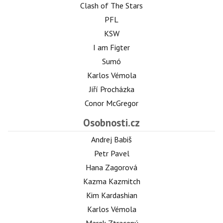
Clash of The Stars
PFL
KSW
I am Figter
Sumó
Karlos Vémola
Jiří Procházka
Conor McGregor
Osobnosti.cz
Andrej Babiš
Petr Pavel
Hana Zagorová
Kazma Kazmitch
Kim Kardashian
Karlos Vémola
Marek Ztracený