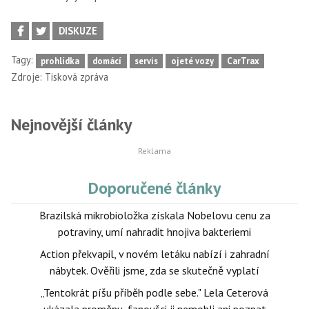
DISKUZE
Tagy:
prohlídka
domácí
servis
ojeté vozy
CarTrax
Zdroje:
Tisková zpráva
Nejnovější články
Doporučené články
Brazilská mikrobioložka získala Nobelovu cenu za
potraviny, umí nahradit hnojiva bakteriemi
Action překvapil, v novém letáku nabízí i zahradní
nábytek. Ověřili jsme, zda se skutečně vyplatí
„Tentokrát píšu příběh podle sebe." Lela Ceterová
ukázala proměnu, fanoušci ji nemohli ani poznat