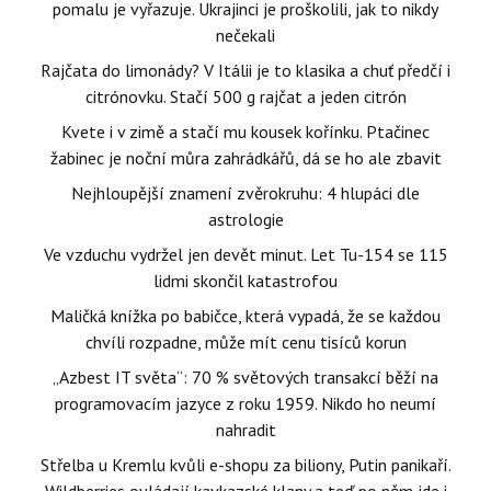
pomalu je vyřazuje. Ukrajinci je proškolili, jak to nikdy
nečekali
Rajčata do limonády? V Itálii je to klasika a chuť předčí i
citrónovku. Stačí 500 g rajčat a jeden citrón
Kvete i v zimě a stačí mu kousek kořínku. Ptačinec
žabinec je noční můra zahrádkářů, dá se ho ale zbavit
Nejhloupější znamení zvěrokruhu: 4 hlupáci dle
astrologie
Ve vzduchu vydržel jen devět minut. Let Tu-154 se 115
lidmi skončil katastrofou
Maličká knížka po babičce, která vypadá, že se každou
chvíli rozpadne, může mít cenu tisíců korun
„Azbest IT světa“: 70 % světových transakcí běží na
programovacím jazyce z roku 1959. Nikdo ho neumí
nahradit
Střelba u Kremlu kvůli e-shopu za biliony, Putin panikaří.
Wildberries ovládají kavkazské klany a teď po něm jde i