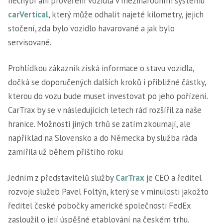
nechybí ani prověření vozidla v mezinárodním systému
carVertical
, který může odhalit najeté kilometry, jejich
stočení, zda bylo vozidlo havarované a jak bylo
servisované.
Prohlídkou zákazník získá informace o stavu vozidla,
dočká se doporučených dalších kroků i přibližné částky,
kterou do vozu bude muset investovat po jeho pořízení.
CarTrax by se v následujících letech rád rozšířil za naše
hranice. Možnosti jiných trhů se zatím zkoumají, ale
například na Slovensko a do Německa by služba ráda
zamířila už během příštího roku
Jedním z představitelů služby
CarTrax
je CEO a ředitel
rozvoje služeb Pavel Foltýn, který se v minulosti jakožto
ředitel české pobočky americké společnosti FedEx
zasloužil o její úspěšné etablování na českém trhu.