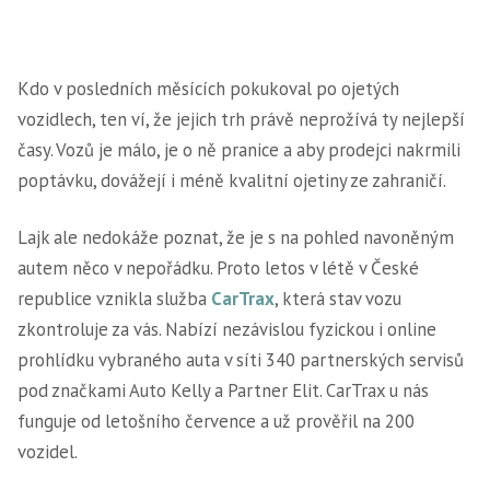
Kdo v posledních měsících pokukoval po ojetých
vozidlech, ten ví, že jejich trh právě neprožívá ty nejlepší
časy. Vozů je málo, je o ně pranice a aby prodejci nakrmili
poptávku, dovážejí i méně kvalitní ojetiny ze zahraničí.
Lajk ale nedokáže poznat, že je s na pohled navoněným
autem něco v nepořádku. Proto letos v létě v České
republice vznikla služba
CarTrax
, která stav vozu
zkontroluje za vás. Nabízí nezávislou fyzickou i online
prohlídku vybraného auta v síti 340 partnerských servisů
pod značkami Auto Kelly a Partner Elit. CarTrax u nás
funguje od letošního července a už prověřil na 200
vozidel.