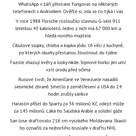
WhatsApp v září přestane fungovat na některých
telefonech s Androidem. Ověřte si, zda se to týká i vás
V roce 1988 Porsche rozloučilo slavnou G-sérii 911
limitkou 43 kabrioletů. Jedno z nich má 67 000 km a
hledá nového majitele
Cibulové slupky, chleba a kapka jódu: tři věci z kuchyně,
po kterých okurky přestanou žloutnout do týdne
Fazole shazují květy a lusky nikde. Srpnové horko jim umí
vzít úrodu před očima
Rusové tvrdí, že Američané ve Venezuele nasadili
seismické zbraně. Smetlo ji zemětřesení a USA do 24
hodin zrušily sankce
Haraslín přišel do Sparty za 36 milionů Kč, odejít může
za 145 milionů. Láká ho Saúdská Arábie a solidní gáže
San Jose draftovalo 216 cm vysokého Moldavana. Skauti
ho označili za nejhoršího bruslaře v draftu NHL