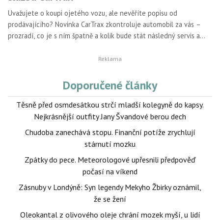
Uvažujete o koupi ojetého vozu, ale nevěříte popisu od
prodávajícího? Novinka CarTrax zkontroluje automobil za vás –
prozradí, co je s ním špatně a kolik bude stát následný servis a
oprava.
Doporučené články
Těsně před osmdesátkou strčí mladší kolegyně do kapsy.
Nejkrásnější outfity Jany Švandové berou dech
Chudoba zanechává stopu. Finanční potíže zrychlují
stárnutí mozku
Zpátky do pece. Meteorologové upřesnili předpověď
počasí na víkend
Zásnuby v Londýně: Syn legendy Mekyho Žbirky oznámil,
že se žení
Oleokantal z olivového oleje chrání mozek myší, u lidí