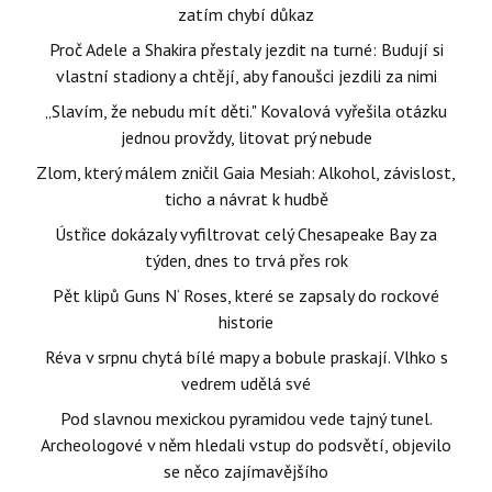
zatím chybí důkaz
Proč Adele a Shakira přestaly jezdit na turné: Budují si
vlastní stadiony a chtějí, aby fanoušci jezdili za nimi
„Slavím, že nebudu mít děti." Kovalová vyřešila otázku
jednou provždy, litovat prý nebude
Zlom, který málem zničil Gaia Mesiah: Alkohol, závislost,
ticho a návrat k hudbě
Ústřice dokázaly vyfiltrovat celý Chesapeake Bay za
týden, dnes to trvá přes rok
Pět klipů Guns N‘ Roses, které se zapsaly do rockové
historie
Réva v srpnu chytá bílé mapy a bobule praskají. Vlhko s
vedrem udělá své
Pod slavnou mexickou pyramidou vede tajný tunel.
Archeologové v něm hledali vstup do podsvětí, objevilo
se něco zajímavějšího