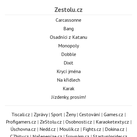
Zestolu.cz
Carcassonne
Bang
Osadníci z Katanu
Monopoly
Dobble
Dixit
Krycí jména
Na křídlech
Karak
Jízdenky, prosím!
Tiscali.cz
|
Zprávy
|
Sport
|
Ženy
|
Cestování
|
Games.cz
|
Profigamers.cz
|
ZeStolu.cz
|
Osobnosti.cz
|
Karaoketexty.cz
|
Úschovna.cz
|
Nedd.cz
|
Moulík.cz
|
Fights.cz
|
Dokina.cz
|
CZhity.cz
|
Našepeníze.cz
|
Srovnám.cz
|
StartupInsider.cz