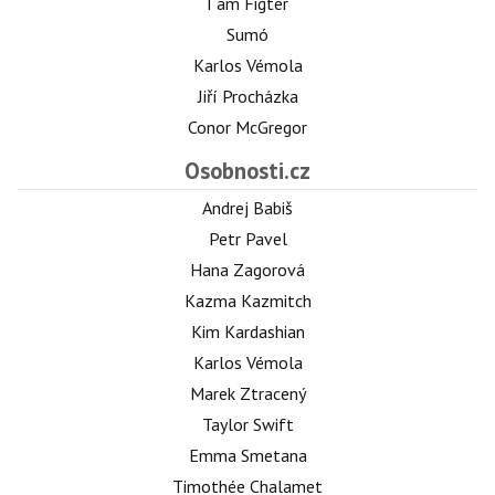
I am Figter
Sumó
Karlos Vémola
Jiří Procházka
Conor McGregor
Osobnosti.cz
Andrej Babiš
Petr Pavel
Hana Zagorová
Kazma Kazmitch
Kim Kardashian
Karlos Vémola
Marek Ztracený
Taylor Swift
Emma Smetana
Timothée Chalamet