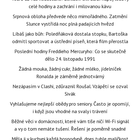
celé hodiny a zachrání i milovanou kávu
Srpnová obloha předvede něco mimořádného. Zatmění
Slunce vystřídá noc plná padajících hvězd
Líbáš jako bůh: Poledňáková dostala stopku, Bartoška
odmítl sportovat a ústřední píseň, která film přerostla
Poslední hodiny Freddieho Mercuryho: Co se skutečně
dělo 24. listopadu 1991
Žádná mouka, žádný cukr, žádné mléko, jídelníček
Ronalda je záměrně jednotvárný
Nezápasím v Clashi, zdůraznil Roušal. Vzápětí se ozval
Sivák
Vyhlašujeme nejlepší obědy pro seniory. Často je opomíjí,
i když jsou vhodné na svaly i trávení
Běžné věci v domácnosti, které vám tiše ničí Wi-Fi signál
a vy o tom nemáte tušení. Řešení je poměrně snadné
Měla ji v kuchyni každá hospodyně, dnes tuhle maličkost