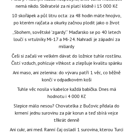
nemá nikdo. Sběratelé za ni platí klidně i 15 000 Kč
10 skořápek a půl litru octa: za 48 hodin máte hnojivo,
po kterém rajčata a okurky začnou plodit jako o život
„Sbohem, sovětské 'zgardy'.“ Maďarsko se po 40 letech
loučí s vrtulníky Mi-17 a Mi-24. Nahradí je západní za
miliardy
Češi si začali ve velkém dávat do ložnice tuhle rostlinu.
Čistí vzduch, pohlcuje vlhkost a zlepšuje kvalitu spánku
Ani maso, ani zelenina: do vývaru patří 1 věc, co běžně
končí v odpadkovém koši
Tuhle věc nosila v kabelce každá babička. Dnes má
hodnotu i 4 000 Kč
Slepice málo nesou? Chovatelka z Bučovic přidala do
krmení jednu surovinu za pár korun a teď sbírá vejce
třikrát denně
Ani cukr, ani med. Ranní čaj osladí 1 surovina, kterou Turci