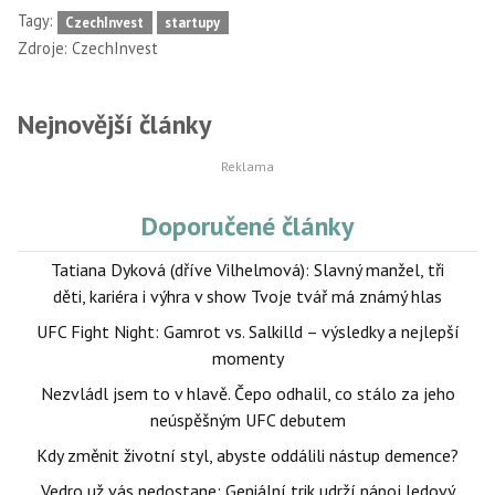
Tagy:
CzechInvest
startupy
Zdroje:
CzechInvest
Nejnovější články
Doporučené články
Tatiana Dyková (dříve Vilhelmová): Slavný manžel, tři
děti, kariéra i výhra v show Tvoje tvář má známý hlas
UFC Fight Night: Gamrot vs. Salkilld – výsledky a nejlepší
momenty
Nezvládl jsem to v hlavě. Čepo odhalil, co stálo za jeho
neúspěšným UFC debutem
Kdy změnit životní styl, abyste oddálili nástup demence?
Vedro už vás nedostane: Geniální trik udrží nápoj ledový