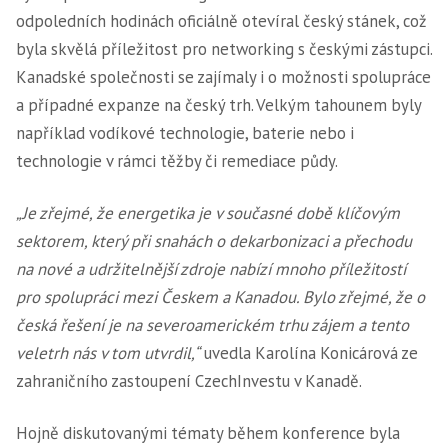
odpoledních hodinách oficiálně otevíral český stánek, což
byla skvělá příležitost pro networking s českými zástupci.
Kanadské společnosti se zajímaly i o možnosti spolupráce
a případné expanze na český trh. Velkým tahounem byly
například vodíkové technologie, baterie nebo i
technologie v rámci těžby či remediace půdy.
„Je zřejmé, že energetika je v současné době klíčovým
sektorem, který při snahách o dekarbonizaci a přechodu
na nové a udržitelnější zdroje nabízí mnoho příležitostí
pro spolupráci mezi Českem a Kanadou. Bylo zřejmé, že o
česká řešení je na severoamerickém trhu zájem a tento
veletrh nás v tom utvrdil,“
uvedla Karolína Konicárová ze
zahraničního zastoupení CzechInvestu v Kanadě.
Hojně diskutovanými tématy během konference byla