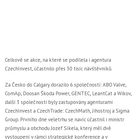
Celkově se akce, na které se podílela i agentura
CzechInvest, účastnilo přes 30 tisíc návštěvníků.
Za Česko do Calgary dorazilo 6 společností: ABO Valve,
ComAp, Doosan Škoda Power, GENTEC, LeantCat a Wikov,
další 3 společnosti byly zastupovány agenturami
CzechInvest a CzechTrade: CzechMath, Jihostroj a Sigma
Group. Prvního dne veletrhu se navíc účastnil i ministr
průmyslu a obchodu Jozef Síkela, který měl dvě
vystoupení v rámci strategické konference a v