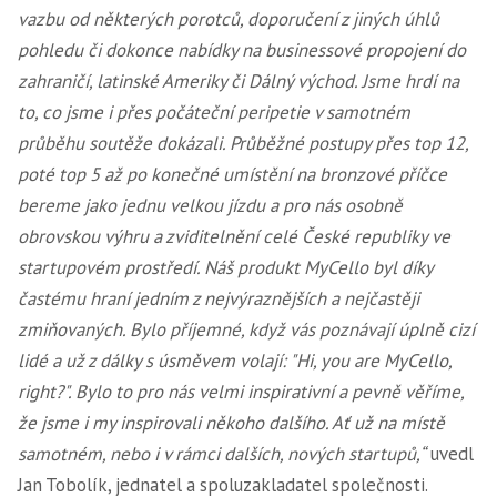
vazbu od některých porotců, doporučení z jiných úhlů
pohledu či dokonce nabídky na businessové propojení do
zahraničí, latinské Ameriky či Dálný východ. Jsme hrdí na
to, co jsme i přes počáteční peripetie v samotném
průběhu soutěže dokázali. Průběžné postupy přes top 12,
poté top 5 až po konečné umístění na bronzové příčce
bereme jako jednu velkou jízdu a pro nás osobně
obrovskou výhru a zviditelnění celé České republiky ve
startupovém prostředí. Náš produkt MyCello byl díky
častému hraní jedním z nejvýraznějších a nejčastěji
zmiňovaných. Bylo příjemné, když vás poznávají úplně cizí
lidé a už z dálky s úsměvem volají: "Hi, you are MyCello,
right?". Bylo to pro nás velmi inspirativní a pevně věříme,
že jsme i my inspirovali někoho dalšího. Ať už na místě
samotném, nebo i v rámci dalších, nových startupů,“
uvedl
Jan Tobolík, jednatel a spoluzakladatel společnosti.