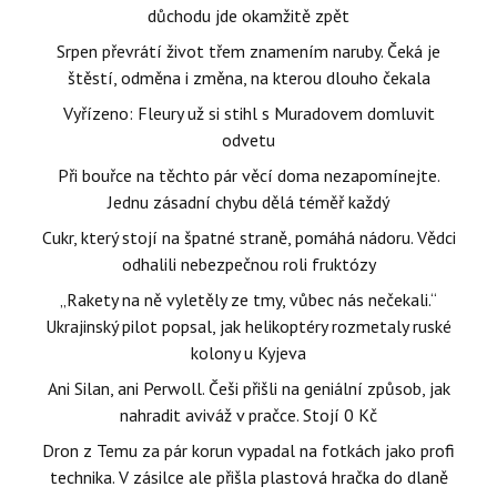
důchodu jde okamžitě zpět
Srpen převrátí život třem znamením naruby. Čeká je
štěstí, odměna i změna, na kterou dlouho čekala
Vyřízeno: Fleury už si stihl s Muradovem domluvit
odvetu
Při bouřce na těchto pár věcí doma nezapomínejte.
Jednu zásadní chybu dělá téměř každý
Cukr, který stojí na špatné straně, pomáhá nádoru. Vědci
odhalili nebezpečnou roli fruktózy
„Rakety na ně vyletěly ze tmy, vůbec nás nečekali.“
Ukrajinský pilot popsal, jak helikoptéry rozmetaly ruské
kolony u Kyjeva
Ani Silan, ani Perwoll. Češi přišli na geniální způsob, jak
nahradit aviváž v pračce. Stojí 0 Kč
Dron z Temu za pár korun vypadal na fotkách jako profi
technika. V zásilce ale přišla plastová hračka do dlaně