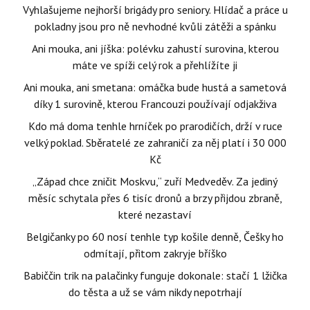
Vyhlašujeme nejhorší brigády pro seniory. Hlídač a práce u
pokladny jsou pro ně nevhodné kvůli zátěži a spánku
Ani mouka, ani jíška: polévku zahustí surovina, kterou
máte ve spíži celý rok a přehlížíte ji
Ani mouka, ani smetana: omáčka bude hustá a sametová
díky 1 surovině, kterou Francouzi používají odjakživa
Kdo má doma tenhle hrníček po prarodičích, drží v ruce
velký poklad. Sběratelé ze zahraničí za něj platí i 30 000
Kč
„Západ chce zničit Moskvu,“ zuří Medveděv. Za jediný
měsíc schytala přes 6 tisíc dronů a brzy přijdou zbraně,
které nezastaví
Belgičanky po 60 nosí tenhle typ košile denně, Češky ho
odmítají, přitom zakryje bříško
Babiččin trik na palačinky funguje dokonale: stačí 1 lžička
do těsta a už se vám nikdy nepotrhají