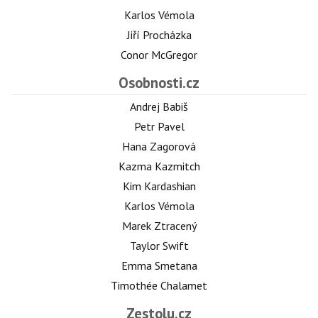
Karlos Vémola
Jiří Procházka
Conor McGregor
Osobnosti.cz
Andrej Babiš
Petr Pavel
Hana Zagorová
Kazma Kazmitch
Kim Kardashian
Karlos Vémola
Marek Ztracený
Taylor Swift
Emma Smetana
Timothée Chalamet
Zestolu.cz