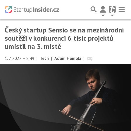
Český startup Sensio se na mezinárodní
soutěži v konkurenci 6 tisíc projektů
umístil na 3. místě
1. 7. 2022 – 8:49
|
Tech
|
Adam Homola
|