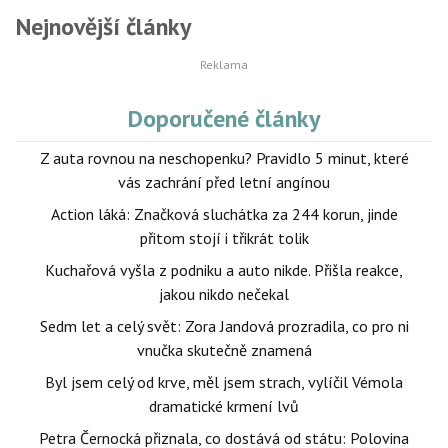
Nejnovější články
Doporučené články
Z auta rovnou na neschopenku? Pravidlo 5 minut, které
vás zachrání před letní angínou
Action láká: Značková sluchátka za 244 korun, jinde
přitom stojí i třikrát tolik
Kuchařová vyšla z podniku a auto nikde. Přišla reakce,
jakou nikdo nečekal
Sedm let a celý svět: Zora Jandová prozradila, co pro ni
vnučka skutečně znamená
Byl jsem celý od krve, měl jsem strach, vylíčil Vémola
dramatické krmení lvů
Petra Černocká přiznala, co dostává od státu: Polovina