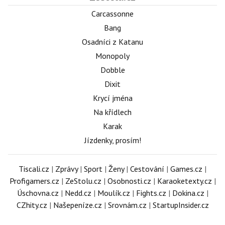
Carcassonne
Bang
Osadníci z Katanu
Monopoly
Dobble
Dixit
Krycí jména
Na křídlech
Karak
Jízdenky, prosím!
Tiscali.cz
|
Zprávy
|
Sport
|
Ženy
|
Cestování
|
Games.cz
|
Profigamers.cz
|
ZeStolu.cz
|
Osobnosti.cz
|
Karaoketexty.cz
|
Úschovna.cz
|
Nedd.cz
|
Moulík.cz
|
Fights.cz
|
Dokina.cz
|
CZhity.cz
|
Našepeníze.cz
|
Srovnám.cz
|
StartupInsider.cz