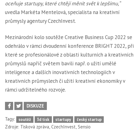
oceňuje startupy, které chtějí měnit svět k lepšímu,“
uvedla Markéta Mentelová, specialista na kreativní
průmysly agentury CzechInvest.
Mezinárodní kolo soutěže Creative Business Cup 2022 se
odehrálo v rámci dvoudenní konference BRIGHT 2022, při
které se profesionálové z oblasti kulturních a kreativních
průmyslů napříč světem bavili např. o užití umělé
inteligence a dalších inovativních technologiích v
kreativních průmyslech či užití kreativní ekonomiky v
rámci udržitelného rozvoje.
DISKUZE
Tagy:
soutěž
3d tisk
startupy
český startup
,
,
Zdroje:
Tisková zpráva
CzechInvest
Sensio