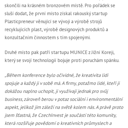
skončili na krásném bronzovém místě. Pro pořádek se
sluší dodat, že první místo získal rakouský startup
Plasticpreneur věnující se vývoji a výrobě strojů
recyklujících plast, výrobě designových produktů a
konzultačním činnostem s tím spojenými.
Druhé místo pak patří startupu MUNICE z Jižní Koreji,
který se svojí technologií bojuje proti poruchám spánku.
„Během konference bylo očividné, že kreativita lidi
spojuje a každý ji v sobě má. A firmy, potažmo lidé, kteří ji
dokážou naplno uchopit, ji využívají jednak pro svůj
business, zároveň berou v potaz sociální i environmentální
aspekt, jelikož jim záleží na světě kolem nás. A právě proto
jsem šťastná, že CzechInvest je součástí této komunity,
která rozšiřuje povědomí o kreativních průmyslech a