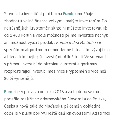
Slovenská investiční platforma
Fumbi
umožňuje
zhodnotit volné finance velkým i malým investorům. Do
nejrůznějších kryptoměn skrze ni můžete investovat již
od 1 400 korun a vedle možnosti přímé investice nechybí
ani možnost využít produkt
Fumbi Index Portfolio
se
speciálním algoritmem dennodenně hlídajícím vývoj trhu
a hledajícím nejlepší investiční příležitosti. Ve srovnání
s přímou investicí do bitcoinu je interní algoritmus
rozprostírající investici mezi více kryptoměn o více než
80 % výnosnější.
Fumbi
je v provozu od roku 2018 a za tu dobu se mu
podařilo rozšířit se z domovského Slovenska do Polska,
Česka a nově také do Maďarska, přičemž v dohledné
době je v plánu pokrytí ještě dalších dvou zemí. A zatímco