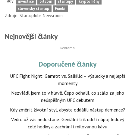
Tagy:
investice
bitcoin
startupy
kryptoměny
slovenský startup
Fumbi
Zdroje:
StartupJobs Newsroom
Nejnovější články
Doporučené články
UFC Fight Night: Gamrot vs. Salkilld – výsledky a nejlepší
momenty
Nezvládl jsem to v hlavě. Čepo odhalil, co stálo za jeho
neúspěšným UFC debutem
Kdy změnit životní styl, abyste oddálili nástup demence?
Vedro už vás nedostane: Geniální trik udrží nápoj ledový
celé hodiny a zachrání i milovanou kávu