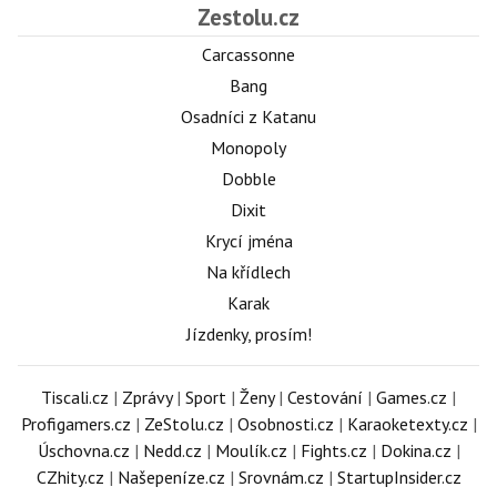
Zestolu.cz
Carcassonne
Bang
Osadníci z Katanu
Monopoly
Dobble
Dixit
Krycí jména
Na křídlech
Karak
Jízdenky, prosím!
Tiscali.cz
|
Zprávy
|
Sport
|
Ženy
|
Cestování
|
Games.cz
|
Profigamers.cz
|
ZeStolu.cz
|
Osobnosti.cz
|
Karaoketexty.cz
|
Úschovna.cz
|
Nedd.cz
|
Moulík.cz
|
Fights.cz
|
Dokina.cz
|
CZhity.cz
|
Našepeníze.cz
|
Srovnám.cz
|
StartupInsider.cz