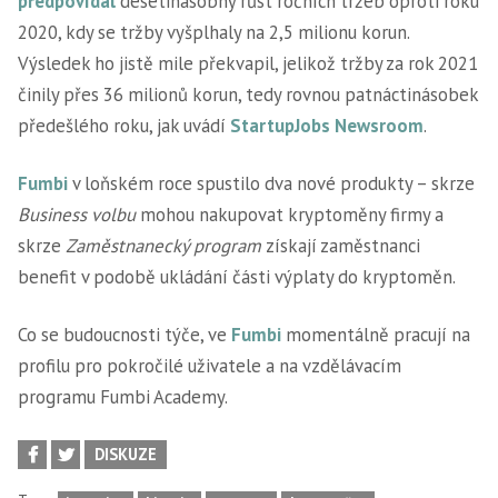
předpovídal
desetinásobný růst ročních tržeb oproti roku
2020, kdy se tržby vyšplhaly na 2,5 milionu korun.
Výsledek ho jistě mile překvapil, jelikož tržby za rok 2021
činily přes 36 milionů korun, tedy rovnou patnáctinásobek
předešlého roku, jak uvádí
StartupJobs Newsroom
.
Fumbi
v loňském roce spustilo dva nové produkty – skrze
Business volbu
mohou nakupovat kryptoměny firmy a
skrze
Zaměstnanecký program
získají zaměstnanci
benefit v podobě ukládání části výplaty do kryptoměn.
Co se budoucnosti týče, ve
Fumbi
momentálně pracují na
profilu pro pokročilé uživatele a na vzdělávacím
programu Fumbi Academy.
DISKUZE