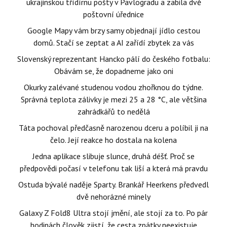
ukrajinskou třídírnu pošty v Pavlogradu a zabila dvě
poštovní úřednice
Google Mapy vám brzy samy objednají jídlo cestou
domů. Stačí se zeptat a AI zařídí zbytek za vás
Slovenský reprezentant Hancko pálí do českého fotbalu:
Obávám se, že dopadneme jako oni
Okurky zalévané studenou vodou zhořknou do týdne.
Správná teplota zálivky je mezi 25 a 28 °C, ale většina
zahrádkářů to nedělá
Táta pochoval předčasně narozenou dceru a políbil ji na
čelo. Její reakce ho dostala na kolena
Jedna aplikace slibuje slunce, druhá déšť. Proč se
předpovědi počasí v telefonu tak liší a která má pravdu
Ostuda bývalé naděje Sparty. Brankář Heerkens předvedl
dvě nehorázné minely
Galaxy Z Fold8 Ultra stojí jmění, ale stojí za to. Po pár
hodinách člověk zjistí, že cesta zpátky neexistuje