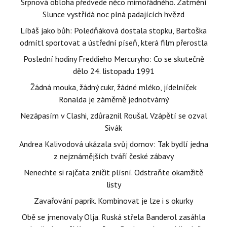
Srpnová obloha předvede něco mimořádného. Zatmění
Slunce vystřídá noc plná padajících hvězd
Líbáš jako bůh: Poledňáková dostala stopku, Bartoška
odmítl sportovat a ústřední píseň, která film přerostla
Poslední hodiny Freddieho Mercuryho: Co se skutečně
dělo 24. listopadu 1991
Žádná mouka, žádný cukr, žádné mléko, jídelníček
Ronalda je záměrně jednotvárný
Nezápasím v Clashi, zdůraznil Roušal. Vzápětí se ozval
Sivák
Andrea Kalivodová ukázala svůj domov: Tak bydlí jedna
z nejznámějších tváří české zábavy
Nenechte si rajčata zničit plísní. Odstraňte okamžitě
listy
Zavařování paprik. Kombinovat je lze i s okurky
Obě se jmenovaly Olja. Ruská střela Banderol zasáhla