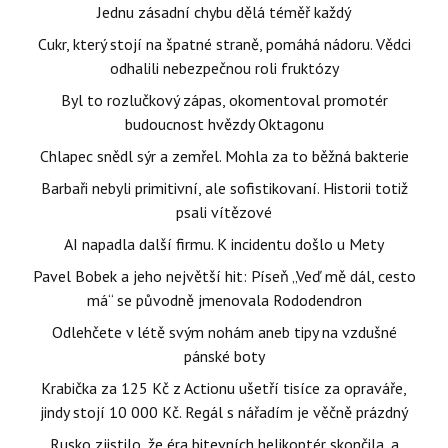
Jednu zásadní chybu dělá téměř každý
Cukr, který stojí na špatné straně, pomáhá nádoru. Vědci
odhalili nebezpečnou roli fruktózy
Byl to rozlučkový zápas, okomentoval promotér
budoucnost hvězdy Oktagonu
Chlapec snědl sýr a zemřel. Mohla za to běžná bakterie
Barbaři nebyli primitivní, ale sofistikovaní. Historii totiž
psali vítězové
AI napadla další firmu. K incidentu došlo u Mety
Pavel Bobek a jeho největší hit: Píseň „Veď mě dál, cesto
má“ se původně jmenovala Rododendron
Odlehčete v létě svým nohám aneb tipy na vzdušné
pánské boty
Krabička za 125 Kč z Actionu ušetří tisíce za opraváře,
jindy stojí 10 000 Kč. Regál s nářadím je věčně prázdný
Rusko zjistilo, že éra bitevních helikoptér skončila, a