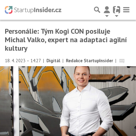
Personálie: Tým Kogi CON posiluje
Michal Valko, expert na adaptaci agilní
kultury
18. 4. 2023 – 14:27
|
Digitál
|
Redakce StartupInsider
|