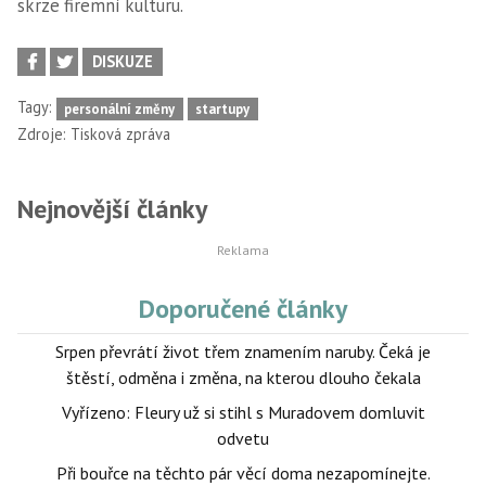
skrze firemní kulturu.
DISKUZE
Tagy:
personální změny
startupy
Zdroje:
Tisková zpráva
Nejnovější články
Doporučené články
Srpen převrátí život třem znamením naruby. Čeká je
štěstí, odměna i změna, na kterou dlouho čekala
Vyřízeno: Fleury už si stihl s Muradovem domluvit
odvetu
Při bouřce na těchto pár věcí doma nezapomínejte.