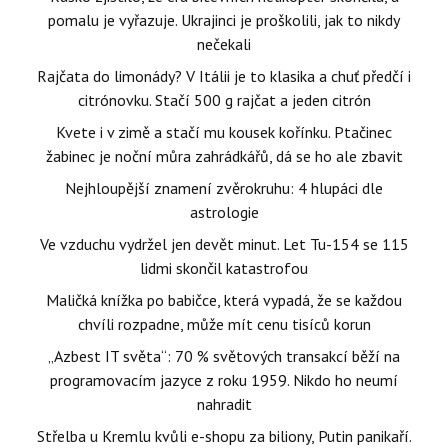
pomalu je vyřazuje. Ukrajinci je proškolili, jak to nikdy
nečekali
Rajčata do limonády? V Itálii je to klasika a chuť předčí i
citrónovku. Stačí 500 g rajčat a jeden citrón
Kvete i v zimě a stačí mu kousek kořínku. Ptačinec
žabinec je noční můra zahrádkářů, dá se ho ale zbavit
Nejhloupější znamení zvěrokruhu: 4 hlupáci dle
astrologie
Ve vzduchu vydržel jen devět minut. Let Tu-154 se 115
lidmi skončil katastrofou
Maličká knížka po babičce, která vypadá, že se každou
chvíli rozpadne, může mít cenu tisíců korun
„Azbest IT světa“: 70 % světových transakcí běží na
programovacím jazyce z roku 1959. Nikdo ho neumí
nahradit
Střelba u Kremlu kvůli e-shopu za biliony, Putin panikaří.