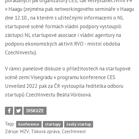
pořádaných jak organizátory CES, tak velvyslanectvími V4
v Haagu (zejména pak networkingového semináře v Haagu
dne 12.10., na kterém s užitečnými informacemi o NL
startupové scéně formách vládní podpory vystoupili
zástupci NL startupové asociace i vládní agentury na
podporu ekonomických aktivit RVO - místní obdoba
CzechInvestu).
V rámci panelové diskuze o příležitostech na startupové
scéně zemí Visegrádu v programu konference CES
Unveiled 2022 pak za ČR vystoupila ředitelka odboru
startupů CzechInvestu Beáta Vörösová.
DISKUZE
Tagy:
konference
startupy
český startup
,
,
Zdroje:
MZV
Tisková zpráva
CzechInvest