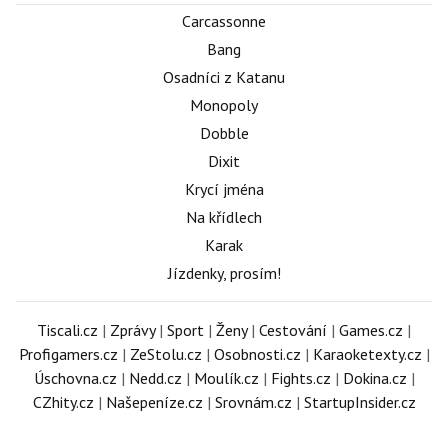
Carcassonne
Bang
Osadníci z Katanu
Monopoly
Dobble
Dixit
Krycí jména
Na křídlech
Karak
Jízdenky, prosím!
Tiscali.cz
|
Zprávy
|
Sport
|
Ženy
|
Cestování
|
Games.cz
|
Profigamers.cz
|
ZeStolu.cz
|
Osobnosti.cz
|
Karaoketexty.cz
|
Úschovna.cz
|
Nedd.cz
|
Moulík.cz
|
Fights.cz
|
Dokina.cz
|
CZhity.cz
|
Našepeníze.cz
|
Srovnám.cz
|
StartupInsider.cz