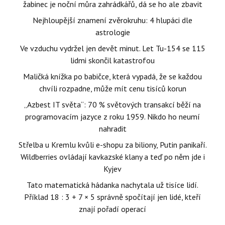
žabinec je noční můra zahrádkářů, dá se ho ale zbavit
Nejhloupější znamení zvěrokruhu: 4 hlupáci dle
astrologie
Ve vzduchu vydržel jen devět minut. Let Tu-154 se 115
lidmi skončil katastrofou
Maličká knížka po babičce, která vypadá, že se každou
chvíli rozpadne, může mít cenu tisíců korun
„Azbest IT světa“: 70 % světových transakcí běží na
programovacím jazyce z roku 1959. Nikdo ho neumí
nahradit
Střelba u Kremlu kvůli e-shopu za biliony, Putin panikaří.
Wildberries ovládají kavkazské klany a teď po něm jde i
Kyjev
Tato matematická hádanka nachytala už tisíce lidí.
Příklad 18 : 3 + 7 × 5 správně spočítají jen lidé, kteří
znají pořadí operací