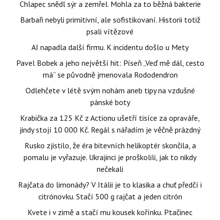
Chlapec snědl sýr a zemřel. Mohla za to běžná bakterie
Barbaři nebyli primitivní, ale sofistikovaní. Historii totiž
psali vítězové
AI napadla další firmu. K incidentu došlo u Mety
Pavel Bobek a jeho největší hit: Píseň „Veď mě dál, cesto
má“ se původně jmenovala Rododendron
Odlehčete v létě svým nohám aneb tipy na vzdušné
pánské boty
Krabička za 125 Kč z Actionu ušetří tisíce za opraváře,
jindy stojí 10 000 Kč. Regál s nářadím je věčně prázdný
Rusko zjistilo, že éra bitevních helikoptér skončila, a
pomalu je vyřazuje. Ukrajinci je proškolili, jak to nikdy
nečekali
Rajčata do limonády? V Itálii je to klasika a chuť předčí i
citrónovku. Stačí 500 g rajčat a jeden citrón
Kvete i v zimě a stačí mu kousek kořínku. Ptačinec