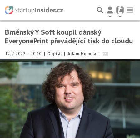
Brněnský Y Soft koupil dánský
EveryonePrint převádějící tisk do cloudu
12. 7. 2022 – 10:10
|
Digitál
|
Adam Homola
|