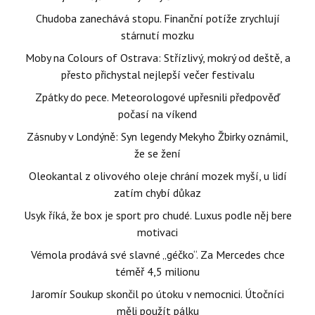
Chudoba zanechává stopu. Finanční potíže zrychlují
stárnutí mozku
Moby na Colours of Ostrava: Střízlivý, mokrý od deště, a
přesto přichystal nejlepší večer festivalu
Zpátky do pece. Meteorologové upřesnili předpověď
počasí na víkend
Zásnuby v Londýně: Syn legendy Mekyho Žbirky oznámil,
že se žení
Oleokantal z olivového oleje chrání mozek myší, u lidí
zatím chybí důkaz
Usyk říká, že box je sport pro chudé. Luxus podle něj bere
motivaci
Vémola prodává své slavné „géčko“. Za Mercedes chce
téměř 4,5 milionu
Jaromír Soukup skončil po útoku v nemocnici. Útočníci
měli použít pálku