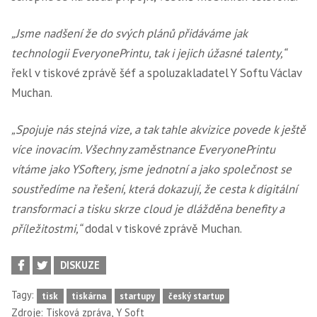
„Jsme nadšení že do svých plánů přidáváme jak
technologii EveryonePrintu, tak i jejich úžasné talenty,“
řekl v tiskové zprávě šéf a spoluzakladatel Y Softu Václav
Muchan.
„Spojuje nás stejná vize, a tak tahle akvizice povede k ještě
více inovacím. Všechny zaměstnance EveryonePrintu
vítáme jako YSoftery, jsme jednotní a jako společnost se
soustředíme na řešení, která dokazují, že cesta k digitální
transformaci a tisku skrze cloud je dlážděna benefity a
příležitostmi,“
dodal v tiskové zprávě Muchan.
DISKUZE
Tagy:
tisk
tiskárna
startupy
český startup
,
Zdroje:
Tisková zpráva
Y Soft