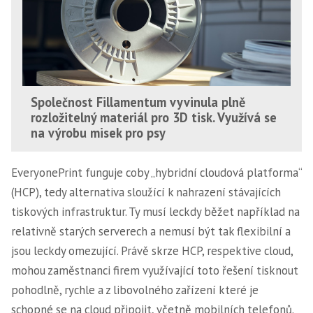
Společnost Fillamentum vyvinula plně
rozložitelný materiál pro 3D tisk. Využívá se
na výrobu misek pro psy
EveryonePrint funguje coby „hybridní cloudová platforma“
(HCP), tedy alternativa sloužící k nahrazení stávajících
tiskových infrastruktur. Ty musí leckdy běžet například na
relativně starých serverech a nemusí být tak flexibilní a
jsou leckdy omezující. Právě skrze HCP, respektive cloud,
mohou zaměstnanci firem využívající toto řešení tisknout
pohodlně, rychle a z libovolného zařízení které je
schopné se na cloud připojit, včetně mobilních telefonů.