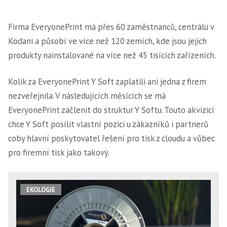
Firma EveryonePrint má přes 60 zaměstnanců, centrálu v
Kodani a působí ve více než 120 zemích, kde jsou jejich
produkty nainstalované na více než 45 tisících zařízeních.
Kolik za EveryonePrint Y Soft zaplatili ani jedna z firem
nezveřejnila. V následujících měsících se má
EveryonePrint začlenit do struktur Y Softu. Touto akvizicí
chce Y Soft posílit vlastní pozici u zákazníků i partnerů
coby hlavní poskytovatel řešení pro tisk z cloudu a vůbec
pro firemní tisk jako takový.
EKOLOGIE