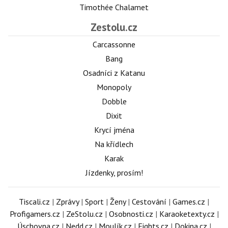
Timothée Chalamet
Zestolu.cz
Carcassonne
Bang
Osadníci z Katanu
Monopoly
Dobble
Dixit
Krycí jména
Na křídlech
Karak
Jízdenky, prosím!
Tiscali.cz
|
Zprávy
|
Sport
|
Ženy
|
Cestování
|
Games.cz
|
Profigamers.cz
|
ZeStolu.cz
|
Osobnosti.cz
|
Karaoketexty.cz
|
Úschovna.cz
|
Nedd.cz
|
Moulík.cz
|
Fights.cz
|
Dokina.cz
|