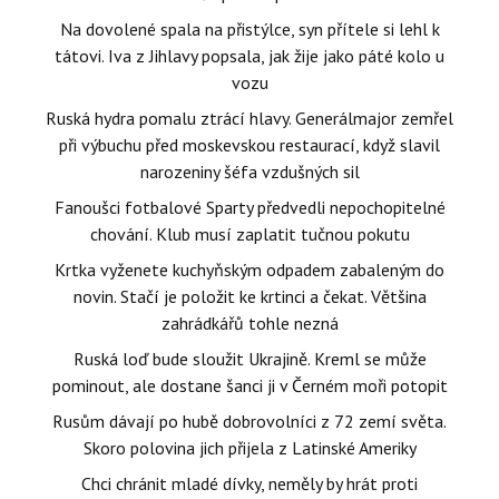
Na dovolené spala na přistýlce, syn přítele si lehl k
tátovi. Iva z Jihlavy popsala, jak žije jako páté kolo u
vozu
Ruská hydra pomalu ztrácí hlavy. Generálmajor zemřel
při výbuchu před moskevskou restaurací, když slavil
narozeniny šéfa vzdušných sil
Fanoušci fotbalové Sparty předvedli nepochopitelné
chování. Klub musí zaplatit tučnou pokutu
Krtka vyženete kuchyňským odpadem zabaleným do
novin. Stačí je položit ke krtinci a čekat. Většina
zahrádkářů tohle nezná
Ruská loď bude sloužit Ukrajině. Kreml se může
pominout, ale dostane šanci ji v Černém moři potopit
Rusům dávají po hubě dobrovolníci z 72 zemí světa.
Skoro polovina jich přijela z Latinské Ameriky
Chci chránit mladé dívky, neměly by hrát proti