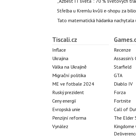
„Azbest IT světa“: 70 % světových tra
Střelba u Kremlu kvůli e-shopu za bilio
Tato matematická hádanka nachytala už t
Tiscali.cz
Games.
Inflace
Recenze
Ukrajina
Assassin's
Válka na Ukrajině
Starfield
Migrační politika
GTA
ME ve fotbale 2024
Diablo IV
Ruský prezident
Forza
Ceny energií
Fortnite
Evropská unie
Call of Du
Penzijní reforma
The Elder 
Vynález
Kingdome 
Deliverenc