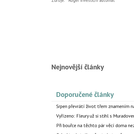
Zdroje:
Roger investiční automat
Nejnovější články
Doporučené články
Srpen převrátí život třem znamením na
Vyřízeno: Fleury už si stihl s Murado
Při bouřce na těchto pár věcí doma ne