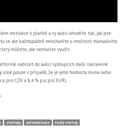
em instrukce k platbě a vy aukci uhradíte tak, jak jste
matu se ale každopádně neochudíte o možnost manuálního
který můžete, ale nemusíte využít.
atformě nabízet do aukcí splňujících další nastavené
 úrok pouze v případě, že je jeho hodnota rovna nebo
.a. pro CZK a 8,4 % p.a. pro EUR).
u
.
y
startupy
automatizace
český startup