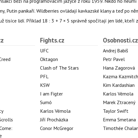
nsakcí běží na programovacím jazyce z roku 1959. Nikdo ho neumí 
ny, Putin panikaří. Wildberries ovládají kavkazské klany a teď po něm
isíce lidí. Příklad 18 : 3 + 7 × 5 správně spočítají jen lidé, kteří 
cz
Fights.cz
Osobnosti.cz
UFC
Andrej Babiš
 Creed
Oktagon
Petr Pavel
Clash of The Stars
Hana Zagorová
PFL
Kazma Kazmitc
KSW
Kim Kardashian
I am Figter
Karlos Vémola
Sumó
Marek Ztracený
ty
Karlos Vémola
Taylor Swift
Scrolls
Jiří Procházka
Emma Smetana
Come:
Conor McGregor
Timothée Chala
e