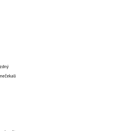
ázdný
 nečekali