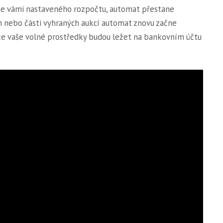
ne vámi nastaveného rozpočtu, automat přestane
h nebo části vyhraných aukcí automat znovu začne
 že vaše volné prostředky budou ležet na bankovním účtu