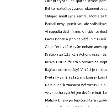
Cukr, který stojí na špatné straně, pom
Byl to rozlučkový zápas, okomentova
Chlapec snědl sýr a zemřel. Mohla za t
Barbaři nebyli primitivní, ale sofistikov
AI napadla další firmu. K incidentu doš
Pavel Bobek a jeho největší hit: Pís
Odlehčete v létě svým nohám aneb tip
Krabička za 125 Kč z Actionu ušetří tis
Rusko zjistilo, že éra bitevních helikopt
Rajčata do limonády? V Itálii je to klas
Kvete i v zimě a stačí mu kousek kořín
Nejhloupější znamení zvěrokruhu: 4 hl
Ve vzduchu vydržel jen devět minut. L
Maličká knížka po babičce, která vypad