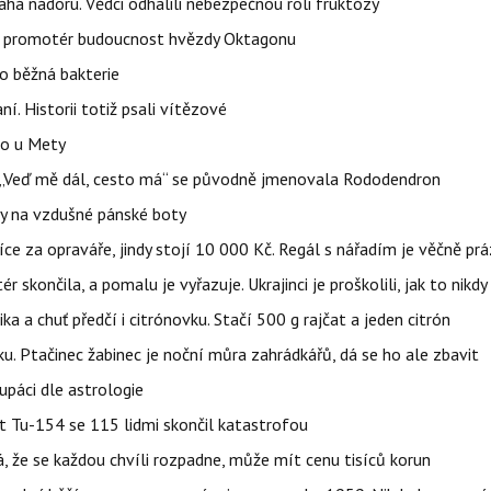
áhá nádoru. Vědci odhalili nebezpečnou roli fruktózy
l promotér budoucnost hvězdy Oktagonu
o běžná bakterie
aní. Historii totiž psali vítězové
lo u Mety
eň „Veď mě dál, cesto má“ se původně jmenovala Rododendron
y na vzdušné pánské boty
íce za opraváře, jindy stojí 10 000 Kč. Regál s nářadím je věčně pr
ér skončila, a pomalu je vyřazuje. Ukrajinci je proškolili, jak to nikdy
ika a chuť předčí i citrónovku. Stačí 500 g rajčat a jeden citrón
ku. Ptačinec žabinec je noční můra zahrádkářů, dá se ho ale zbavit
upáci dle astrologie
et Tu-154 se 115 lidmi skončil katastrofou
á, že se každou chvíli rozpadne, může mít cenu tisíců korun