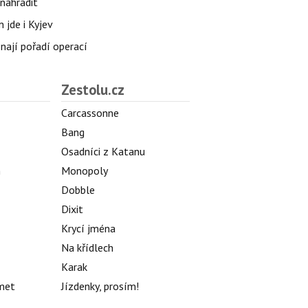
nahradit
 jde i Kyjev
znají pořadí operací
Zestolu.cz
Carcassonne
Bang
Osadníci z Katanu
h
Monopoly
Dobble
Dixit
Krycí jména
Na křídlech
Karak
met
Jízdenky, prosím!