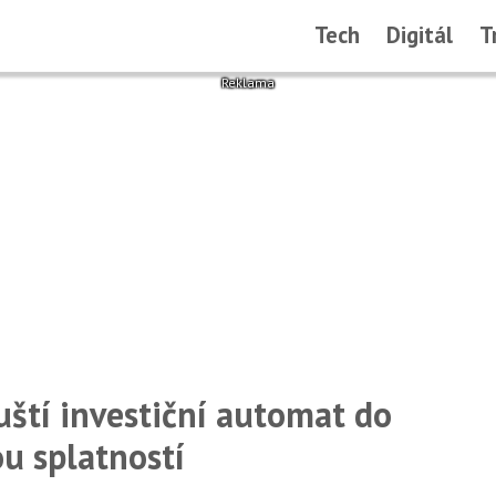
Tech
Digitál
T
ští investiční automat do
u splatností