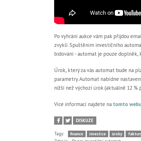
Po vyhrání aukce vám pak přijdou email
zvyklí. Spuštěním investičního auto
bidování - automat je pouze doplněk, 
Úrok, který za vás automat bude na pl
parametry. Automat nabídne nastavený
nižší než výchozí úrok (aktuálně 12 % p
Více informací najdete na
tomto web
DISKUZE
Tagy:
finance
investice
úroky
faktur