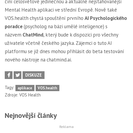
činí celosvětově jedinečnou a aktuálně nejstahovanější
Mental Health aplikaci ve střední Evropě. Nově také
VOS.health chystá spouštění prvního
AI Psychologického
poradce
(psycholog na bázi umělé inteligence) s
názvem
ChatMind
, který bude k dispozici pro všechny
uživatele včetně českého jazyka. Zájemci o tuto AI
platformu se již dnes mohou přihlásit do beta testování
nového nástroje na chatmind.ai.
DISKUZE
Tagy:
aplikace
VOS.health
Zdroje:
VOS Health
Nejnovější články