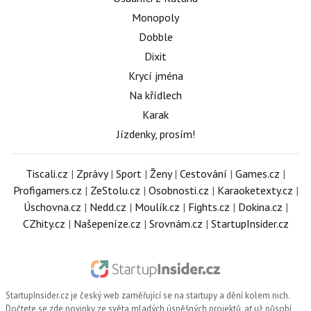
Monopoly
Dobble
Dixit
Krycí jména
Na křídlech
Karak
Jízdenky, prosím!
Tiscali.cz
|
Zprávy
|
Sport
|
Ženy
|
Cestování
|
Games.cz
|
Profigamers.cz
|
ZeStolu.cz
|
Osobnosti.cz
|
Karaoketexty.cz
|
Úschovna.cz
|
Nedd.cz
|
Moulík.cz
|
Fights.cz
|
Dokina.cz
|
CZhity.cz
|
Našepeníze.cz
|
Srovnám.cz
|
StartupInsider.cz
StartupInsider.cz
je český web zaměřující se na startupy a dění kolem nich.
Dočtete se zde novinky ze světa mladých úspěšných projektů, ať už působí