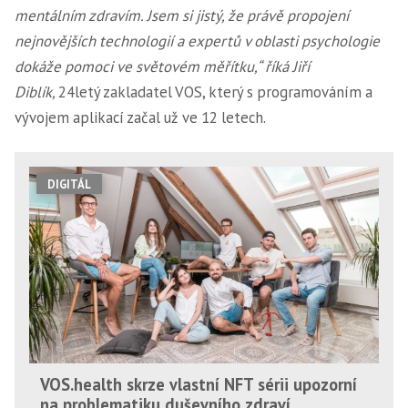
mentálním zdravím. Jsem si jistý, že právě propojení
nejnovějších technologií a expertů v oblasti psychologie
dokáže pomoci ve světovém měřítku,“ říká Jiří
Diblík,
24letý zakladatel VOS, který s programováním a
vývojem aplikací začal už ve 12 letech.
DIGITÁL
VOS.health skrze vlastní NFT sérii upozorní
na problematiku duševního zdraví