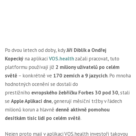
Po dvou letech od doby, kdy
Jiří Diblík a Ondřej
Kopecký
na aplikaci
VOS.health
začali pracovat, tuto
platformu používají již
2 miliony uživatelů po celém
světě
– konkrétně ve
170 zemích a 9 jazycích
. Po mnoha
hodnotných ocenění se dostali do
prestižního
evropského žebříčku Forbes 30 pod 30
, stali
se
Apple Aplikací dne
, generují měsíční tržby v řádech
milionů korun a hlavně
denně aktivně pomohou
desítkám tisíc lidí po celém světě
.
Nejen proto mají v aplikaci VOS.health investoři takovou