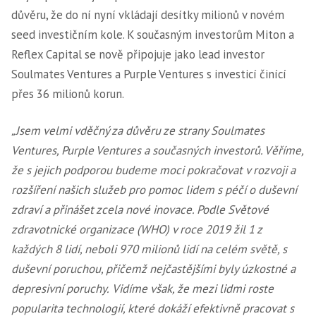
důvěru, že do ní nyní vkládají desítky milionů v novém
seed investičním kole. K současným investorům Miton a
Reflex Capital se nově připojuje jako lead investor
Soulmates Ventures a Purple Ventures s investicí činící
přes 36 milionů korun.
„Jsem velmi vděčný za důvěru ze strany Soulmates
Ventures, Purple Ventures a současných investorů. Věříme,
že s jejich podporou budeme moci pokračovat v rozvoji a
rozšíření našich služeb pro pomoc lidem s péčí o duševní
zdraví a přinášet zcela nové inovace. Podle Světové
zdravotnické organizace (WHO) v roce 2019 žil 1 z
každých 8 lidí, neboli 970 milionů lidí na celém světě, s
duševní poruchou, přičemž nejčastějšími byly úzkostné a
depresivní poruchy.
Vidíme však, že mezi lidmi roste
popularita technologií, které dokáží efektivně pracovat s