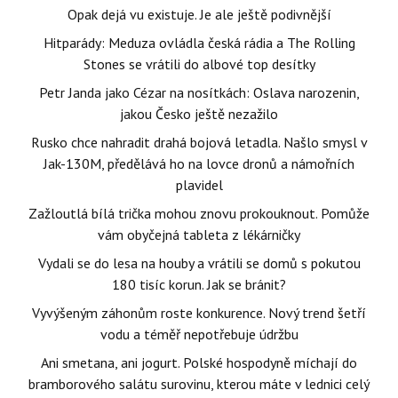
Opak dejá vu existuje. Je ale ještě podivnější
Hitparády: Meduza ovládla česká rádia a The Rolling
Stones se vrátili do albové top desítky
Petr Janda jako Cézar na nosítkách: Oslava narozenin,
jakou Česko ještě nezažilo
Rusko chce nahradit drahá bojová letadla. Našlo smysl v
Jak-130M, předělává ho na lovce dronů a námořních
plavidel
Zažloutlá bílá trička mohou znovu prokouknout. Pomůže
vám obyčejná tableta z lékárničky
Vydali se do lesa na houby a vrátili se domů s pokutou
180 tisíc korun. Jak se bránit?
Vyvýšeným záhonům roste konkurence. Nový trend šetří
vodu a téměř nepotřebuje údržbu
Ani smetana, ani jogurt. Polské hospodyně míchají do
bramborového salátu surovinu, kterou máte v lednici celý