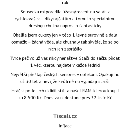
rok
Sousedka mi poradila úžasný recept na salát z
rychlokvašek – díky rajčatům a tomuto speciálnímu
dresingu chutná naprosto fantasticky
Obalila jsem cukety jen v této 1 levné surovině a dala
osmažit – žádná věda, ale chutnaly tak skvěle, že se po
nich jen zaprášilo
Tvrdé pečivo už vás nikdy nenaštve. Stačí do sáčku přidat
1 věc, kterou najdete v každé lednici
Největší přešlap českých seniorek v oblékání. Opakují ho
už 30 let a neví, že kvůli němu vypadají starší
Hráč si po letech uklidil stůl a našel RAM, kterou koupil
za 8 500 Kč. Dnes za ni dostane přes 32 tisíc Kč
Tiscali.cz
Inflace