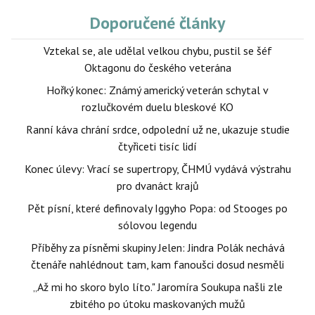
Doporučené články
Vztekal se, ale udělal velkou chybu, pustil se šéf
Oktagonu do českého veterána
Hořký konec: Známý americký veterán schytal v
rozlučkovém duelu bleskové KO
Ranní káva chrání srdce, odpolední už ne, ukazuje studie
čtyřiceti tisíc lidí
Konec úlevy: Vrací se supertropy, ČHMÚ vydává výstrahu
pro dvanáct krajů
Pět písní, které definovaly Iggyho Popa: od Stooges po
sólovou legendu
Příběhy za písněmi skupiny Jelen: Jindra Polák nechává
čtenáře nahlédnout tam, kam fanoušci dosud nesměli
„Až mi ho skoro bylo líto." Jaromíra Soukupa našli zle
zbitého po útoku maskovaných mužů