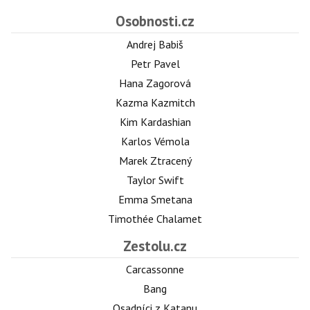
Osobnosti.cz
Andrej Babiš
Petr Pavel
Hana Zagorová
Kazma Kazmitch
Kim Kardashian
Karlos Vémola
Marek Ztracený
Taylor Swift
Emma Smetana
Timothée Chalamet
Zestolu.cz
Carcassonne
Bang
Osadníci z Katanu