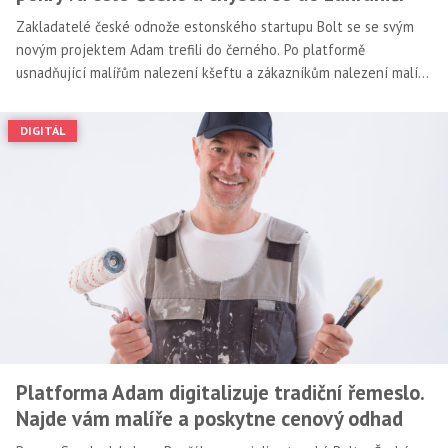
Zakladatelé české odnože estonského startupu Bolt se se svým
novým projektem Adam trefili do černého. Po platformě
usnadňující malířům nalezení kšeftu a zákazníkům nalezení malíře
je taková poptávka, že se startup během chvilky rozletěl
z počátečních měst do celého Česka a už připravuje i expanzi za
DIGITÁL
hranice.
Platforma Adam digitalizuje tradiční řemeslo.
Najde vám malíře a poskytne cenový odhad