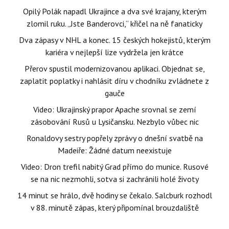
Opilý Polák napadl Ukrajince a dva své krajany, kterým
zlomil ruku. „Jste Banderovci,“ křičel na ně fanaticky
Dva zápasy v NHL a konec. 15 českých hokejistů, kterým
kariéra v nejlepší lize vydržela jen krátce
Přerov spustil modernizovanou aplikaci. Objednat se,
zaplatit poplatky i nahlásit díru v chodníku zvládnete z
gauče
Video: Ukrajinský prapor Apache srovnal se zemí
zásobování Rusů u Lysičansku. Nezbylo vůbec nic
Ronaldovy sestry popřely zprávy o dnešní svatbě na
Madeiře: Žádné datum neexistuje
Video: Dron trefil nabitý Grad přímo do munice. Rusové
se na nic nezmohli, sotva si zachránili holé životy
14 minut se hrálo, dvě hodiny se čekalo. Salcburk rozhodl
v 88. minutě zápas, který připomínal brouzdaliště