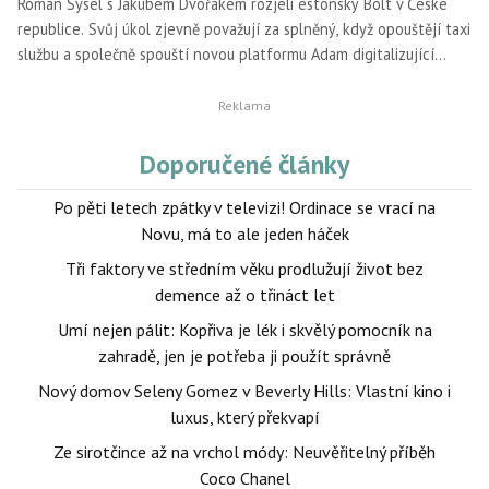
Roman Sysel s Jakubem Dvořákem rozjeli estonský Bolt v České
republice. Svůj úkol zjevně považují za splněný, když opouštějí taxi
službu a společně spouští novou platformu Adam digitalizující
tradiční řemesla.
Doporučené články
Po pěti letech zpátky v televizi! Ordinace se vrací na
Novu, má to ale jeden háček
Tři faktory ve středním věku prodlužují život bez
demence až o třináct let
Umí nejen pálit: Kopřiva je lék i skvělý pomocník na
zahradě, jen je potřeba ji použít správně
Nový domov Seleny Gomez v Beverly Hills: Vlastní kino i
luxus, který překvapí
Ze sirotčince až na vrchol módy: Neuvěřitelný příběh
Coco Chanel