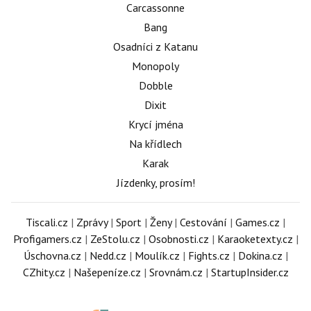
Carcassonne
Bang
Osadníci z Katanu
Monopoly
Dobble
Dixit
Krycí jména
Na křídlech
Karak
Jízdenky, prosím!
Tiscali.cz
|
Zprávy
|
Sport
|
Ženy
|
Cestování
|
Games.cz
|
Profigamers.cz
|
ZeStolu.cz
|
Osobnosti.cz
|
Karaoketexty.cz
|
Úschovna.cz
|
Nedd.cz
|
Moulík.cz
|
Fights.cz
|
Dokina.cz
|
CZhity.cz
|
Našepeníze.cz
|
Srovnám.cz
|
StartupInsider.cz