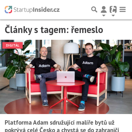
Články s tagem: řemeslo
DIGITÁL
Platforma Adam sdružující malíře bytů už
pokrývá celé Česko a chystá se do zahraničí