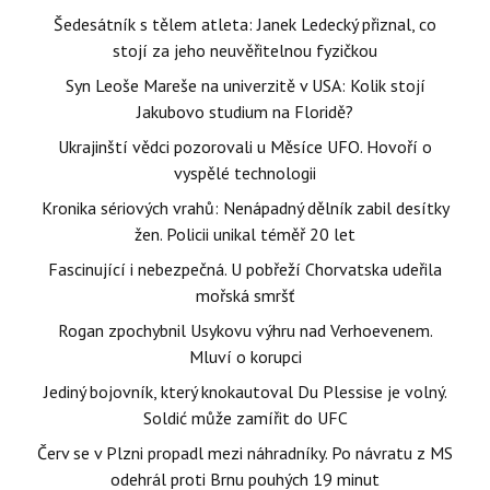
Šedesátník s tělem atleta: Janek Ledecký přiznal, co
stojí za jeho neuvěřitelnou fyzičkou
Syn Leoše Mareše na univerzitě v USA: Kolik stojí
Jakubovo studium na Floridě?
Ukrajinští vědci pozorovali u Měsíce UFO. Hovoří o
vyspělé technologii
Kronika sériových vrahů: Nenápadný dělník zabil desítky
žen. Policii unikal téměř 20 let
Fascinující i nebezpečná. U pobřeží Chorvatska udeřila
mořská smršť
Rogan zpochybnil Usykovu výhru nad Verhoevenem.
Mluví o korupci
Jediný bojovník, který knokautoval Du Plessise je volný.
Soldić může zamířit do UFC
Červ se v Plzni propadl mezi náhradníky. Po návratu z MS
odehrál proti Brnu pouhých 19 minut