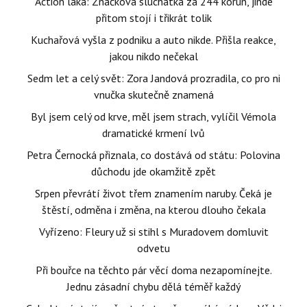
Action láká: Značková sluchátka za 244 korun, jinde
přitom stojí i třikrát tolik
Kuchařová vyšla z podniku a auto nikde. Přišla reakce,
jakou nikdo nečekal
Sedm let a celý svět: Zora Jandová prozradila, co pro ni
vnučka skutečně znamená
Byl jsem celý od krve, měl jsem strach, vylíčil Vémola
dramatické krmení lvů
Petra Černocká přiznala, co dostává od státu: Polovina
důchodu jde okamžitě zpět
Srpen převrátí život třem znamením naruby. Čeká je
štěstí, odměna i změna, na kterou dlouho čekala
Vyřízeno: Fleury už si stihl s Muradovem domluvit
odvetu
Při bouřce na těchto pár věcí doma nezapomínejte.
Jednu zásadní chybu dělá téměř každý