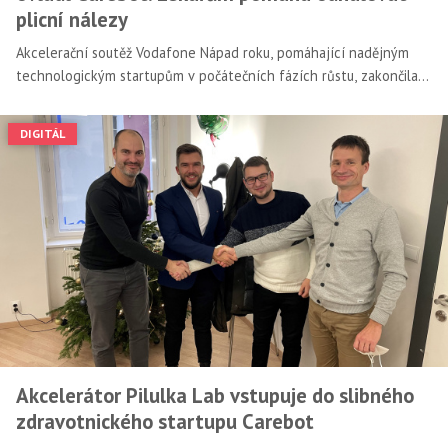
plicní nálezy
Akcelerační soutěž Vodafone Nápad roku, pomáhající nadějným
technologickým startupům v počátečních fázích růstu, zakončila
svůj patnáctý ročník, kterého se zúčastnilo celkem 136 projektů a
v němž byly rozděleny ceny v hodnotě 6,5 milionu korun. Na
DIGITÁL
prvním místě se umístil startup Carebot a ze slavnostního
vyhlášení výsledků si odnesl ceny Vodafone Nápad roku 2022 a
Profinit Technologický projekt roku.
Akcelerátor Pilulka Lab vstupuje do slibného
zdravotnického startupu Carebot