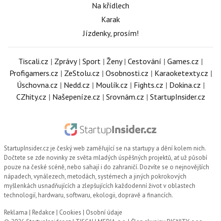
Na křídlech
Karak
Jízdenky, prosím!
Tiscali.cz
|
Zprávy
|
Sport
|
Ženy
|
Cestování
|
Games.cz
|
Profigamers.cz
|
ZeStolu.cz
|
Osobnosti.cz
|
Karaoketexty.cz
|
Úschovna.cz
|
Nedd.cz
|
Moulík.cz
|
Fights.cz
|
Dokina.cz
|
CZhity.cz
|
Našepeníze.cz
|
Srovnám.cz
|
StartupInsider.cz
StartupInsider.cz
je český web zaměřující se na startupy a dění kolem nich.
Dočtete se zde novinky ze světa mladých úspěšných projektů, ať už působí
pouze na české scéně, nebo sahají i do zahraničí. Dozvíte se o nejnovějších
nápadech, vynálezech, metodách, systémech a jiných pokrokových
myšlenkách usnadňujících a zlepšujících každodenní život v oblastech
technologií, hardwaru, softwaru, ekologii, dopravě a financích.
Reklama
|
Redakce
|
Cookies
|
Osobní údaje