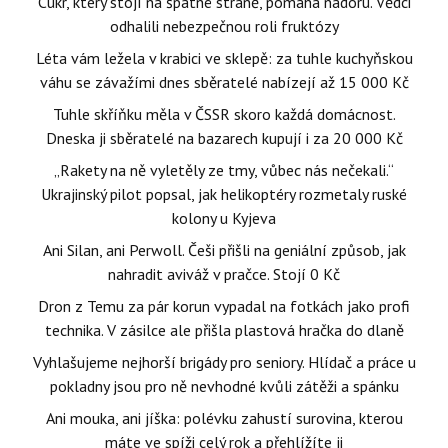
Cukr, který stojí na špatné straně, pomáhá nádoru. Vědci
odhalili nebezpečnou roli fruktózy
Léta vám ležela v krabici ve sklepě: za tuhle kuchyňskou
váhu se závažími dnes sběratelé nabízejí až 15 000 Kč
Tuhle skříňku měla v ČSSR skoro každá domácnost.
Dneska ji sběratelé na bazarech kupují i za 20 000 Kč
„Rakety na ně vyletěly ze tmy, vůbec nás nečekali.“
Ukrajinský pilot popsal, jak helikoptéry rozmetaly ruské
kolony u Kyjeva
Ani Silan, ani Perwoll. Češi přišli na geniální způsob, jak
nahradit aviváž v pračce. Stojí 0 Kč
Dron z Temu za pár korun vypadal na fotkách jako profi
technika. V zásilce ale přišla plastová hračka do dlaně
Vyhlašujeme nejhorší brigády pro seniory. Hlídač a práce u
pokladny jsou pro ně nevhodné kvůli zátěži a spánku
Ani mouka, ani jíška: polévku zahustí surovina, kterou
máte ve spíži celý rok a přehlížíte ji