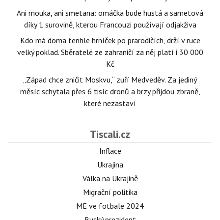
Ani mouka, ani smetana: omáčka bude hustá a sametová
díky 1 surovině, kterou Francouzi používají odjakživa
Kdo má doma tenhle hrníček po prarodičích, drží v ruce
velký poklad. Sběratelé ze zahraničí za něj platí i 30 000
Kč
„Západ chce zničit Moskvu,“ zuří Medveděv. Za jediný
měsíc schytala přes 6 tisíc dronů a brzy přijdou zbraně,
které nezastaví
Tiscali.cz
Inflace
Ukrajina
Válka na Ukrajině
Migrační politika
ME ve fotbale 2024
Ruský prezident