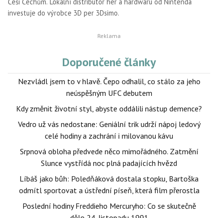
Češi Čechům. Lokální distributor her a hardwaru od Nintenda
investuje do výrobce 3D per 3Dsimo.
Doporučené články
Nezvládl jsem to v hlavě. Čepo odhalil, co stálo za jeho
neúspěšným UFC debutem
Kdy změnit životní styl, abyste oddálili nástup demence?
Vedro už vás nedostane: Geniální trik udrží nápoj ledový
celé hodiny a zachrání i milovanou kávu
Srpnová obloha předvede něco mimořádného. Zatmění
Slunce vystřídá noc plná padajících hvězd
Líbáš jako bůh: Poledňáková dostala stopku, Bartoška
odmítl sportovat a ústřední píseň, která film přerostla
Poslední hodiny Freddieho Mercuryho: Co se skutečně
dělo 24. listopadu 1991