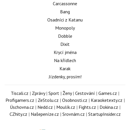
Carcassonne
Bang
Osadníci z Katanu
Monopoly
Dobble
Dixit
Krycí jména
Na křídlech
Karak
Jízdenky, prosím!
Tiscali.cz
|
Zprávy
|
Sport
|
Ženy
|
Cestování
|
Games.cz
|
Profigamers.cz
|
ZeStolu.cz
|
Osobnosti.cz
|
Karaoketexty.cz
|
Úschovna.cz
|
Nedd.cz
|
Moulík.cz
|
Fights.cz
|
Dokina.cz
|
CZhity.cz
|
Našepeníze.cz
|
Srovnám.cz
|
StartupInsider.cz