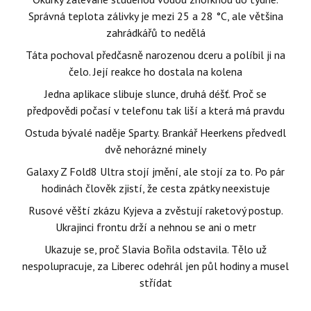
Správná teplota zálivky je mezi 25 a 28 °C, ale většina
zahrádkářů to nedělá
Táta pochoval předčasně narozenou dceru a políbil ji na
čelo. Její reakce ho dostala na kolena
Jedna aplikace slibuje slunce, druhá déšť. Proč se
předpovědi počasí v telefonu tak liší a která má pravdu
Ostuda bývalé naděje Sparty. Brankář Heerkens předvedl
dvě nehorázné minely
Galaxy Z Fold8 Ultra stojí jmění, ale stojí za to. Po pár
hodinách člověk zjistí, že cesta zpátky neexistuje
Rusové věští zkázu Kyjeva a zvěstují raketový postup.
Ukrajinci frontu drží a nehnou se ani o metr
Ukazuje se, proč Slavia Bořila odstavila. Tělo už
nespolupracuje, za Liberec odehrál jen půl hodiny a musel
střídat