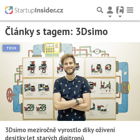
Články s tagem: 3Dsimo
TECH
3Dsimo meziročně vyrostlo díky oživení
desítky let starých digitronů