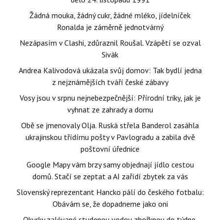
Žádná mouka, žádný cukr, žádné mléko, jídelníček
Ronalda je záměrně jednotvárný
Nezápasím v Clashi, zdůraznil Roušal. Vzápětí se ozval
Sivák
Andrea Kalivodová ukázala svůj domov: Tak bydlí jedna
z nejznámějších tváří české zábavy
Vosy jsou v srpnu nejnebezpečnější: Přírodní triky, jak je
vyhnat ze zahrady a domu
Obě se jmenovaly Olja. Ruská střela Banderol zasáhla
ukrajinskou třídírnu pošty v Pavlogradu a zabila dvě
poštovní úřednice
Google Mapy vám brzy samy objednají jídlo cestou
domů. Stačí se zeptat a AI zařídí zbytek za vás
Slovenský reprezentant Hancko pálí do českého fotbalu:
Obávám se, že dopadneme jako oni
Okurky zalévané studenou vodou zhořknou do týdne.