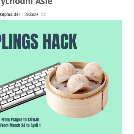
východní Asie
tupInsider
|
Diskuze: