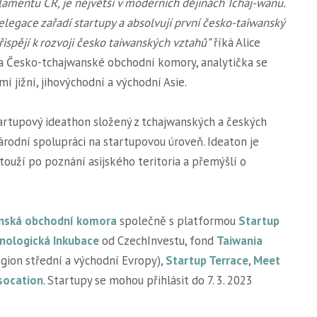
amentu ČR, je největší v moderních dějinách Tchaj-wanu.
elegace zařadí startupy a absolvují první česko-taiwanský
řispějí k rozvoji česko taiwanských vztahů”
říká Alice
ka Česko-tchajwanské obchodní komory, analytička se
í jižní, jihovýchodní a východní Asie.
artupový ideathon složený z tchajwanských a českých
odní spolupráci na startupovou úroveň. Ideaton je
 touží po poznání asijského teritoria a přemýšlí o
nská obchodní komora
společně s platformou
Startup
nologická Inkubace
od CzechInvestu, fond
Taiwania
egion střední a východní Evropy),
Startup Terrace
,
Meet
socation
. Startupy se mohou přihlásit do 7. 3. 2023