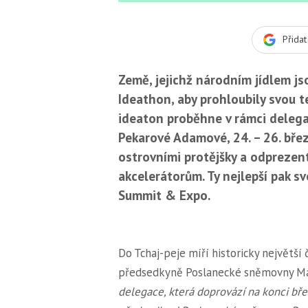
Přida
Země, jejichž národním jídlem js
Ideathon, aby prohloubily svou 
ideaton proběhne v rámci deleg
Pekarové Adamové, 24. – 26. břez
ostrovními protějšky a odprezent
akcelerátorům. Ty nejlepší pak s
Summit & Expo.
Do Tchaj-peje míří historicky největší
předsedkyně Poslanecké sněmovny M
delegace, která doprovází na konci b