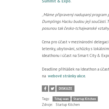
Summit & Expo
.
„
Máme připravený nadupaný program pro
Dumplings Hacku budou její součástí.
posunou tak česko-tchajwanské vztahy 
Cena pro účast v mezinárodní delegaci
letenky, ubytování, schůzky s lokálním
ideathonu i účast na Smart City & Exp
Deadline přihlášek na Ideathon a účast
na
webové stránky akce
.
DISKUZE
Tagy:
Tchaj-wan
Startup Kitchen
Zdroje:
Startup Kitchen