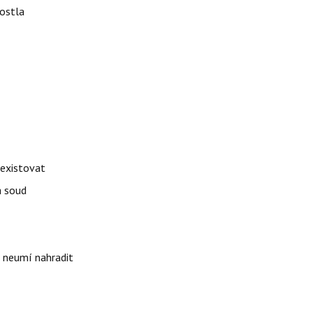
rostla
 existovat
á soud
i neumí nahradit