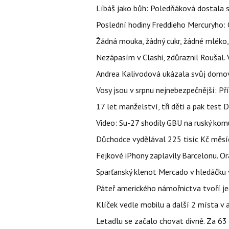
Líbáš jako bůh: Poledňáková dostala s
Poslední hodiny Freddieho Mercuryho: 
Žádná mouka, žádný cukr, žádné mléko,
Nezápasím v Clashi, zdůraznil Roušal. 
Andrea Kalivodová ukázala svůj domov:
Vosy jsou v srpnu nejnebezpečnější: Pří
17 let manželství, tři děti a pak test D
Video: Su-27 shodily GBU na ruský ko
Důchodce vydělával 225 tisíc Kč měsí
Fejkové iPhony zaplavily Barcelonu. O
Sparťanský klenot Mercado v hledáčku 
Páteř amerického námořnictva tvoří jedi
Klíček vedle mobilu a další 2 místa v 
Letadlu se začalo chovat divně. Za 63