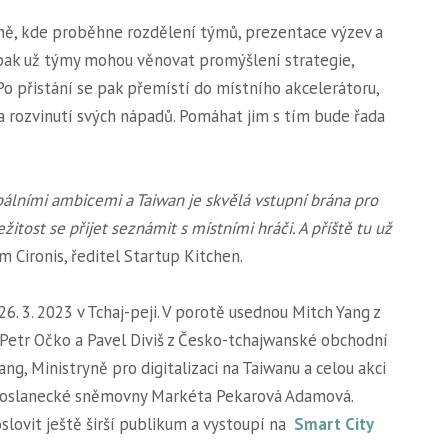
ídně, kde proběhne rozdělení týmů, prezentace výzev a
u pak už týmy mohou věnovat promýšlení strategie,
Po přistání se pak přemístí do místního akcelerátoru,
 rozvinutí svých nápadů. Pomáhat jim s tím bude řada
obálními ambicemi a Taiwan je skvělá vstupní brána pro
ežitost se přijet seznámit s místními hráči. A příště tu už
om Cironis, ředitel Startup Kitchen.
6. 3. 2023 v Tchaj-peji. V porotě usednou Mitch Yang z
u Petr Očko a Pavel Diviš z Česko-tchajwanské obchodní
ng, Ministryně pro digitalizaci na Taiwanu a celou akci
Poslanecké sněmovny Markéta Pekarová Adamová.
slovit ještě širší publikum a vystoupí na
Smart City