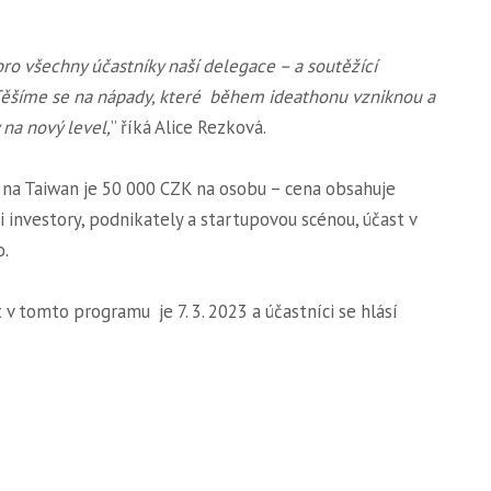
 všechny účastníky naší delegace – a soutěžící
 Těšíme se na nápady, které během ideathonu vzniknou a
na nový level,
” říká Alice Rezková.
 na Taiwan je 50 000 CZK na osobu – cena obsahuje
i investory, podnikately a startupovou scénou, účast v
o.
 v tomto programu je 7. 3. 2023 a účastníci se hlásí