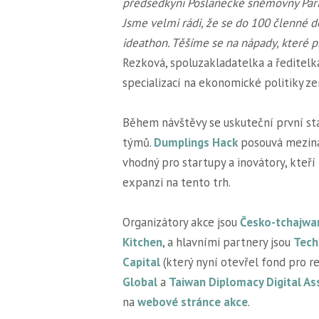
předsedkyni Poslanecké sněmovny Parl
Jsme velmi rádi, že se do 100 členné d
ideathon. Těšíme se na nápady, které p
Rezková, spoluzakladatelka a ředitel
specializací na ekonomické politiky zem
Během návštěvy se uskuteční první st
týmů.
Dumplings Hack
posouvá mezinár
vhodný pro startupy a inovátory, kteří
expanzi na tento trh.
Organizátory akce jsou
Česko-tchajwa
Kitchen
, a hlavními partnery jsou
Tech
Capital
(který nyní otevřel fond pro r
Global
a
Taiwan Diplomacy Digital As
na
webové stránce akce
.