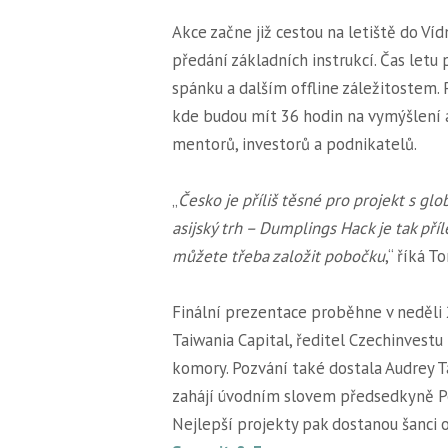
Akce začne již cestou na letiště do V
předání základních instrukcí. Čas let
spánku a dalším offline záležitostem. 
kde budou mít 36 hodin na vymýšlení a
mentorů, investorů a podnikatelů.
„
Česko je příliš těsné pro projekt s gl
asijský trh – Dumplings Hack je tak příl
můžete třeba založit pobočku
,“ říká T
Finální prezentace proběhne v neděli 2
Taiwania Capital, ředitel Czechinvest
komory. Pozvání také dostala Audrey Ta
zahájí úvodním slovem předsedkyně 
Nejlepší projekty pak dostanou šanci o