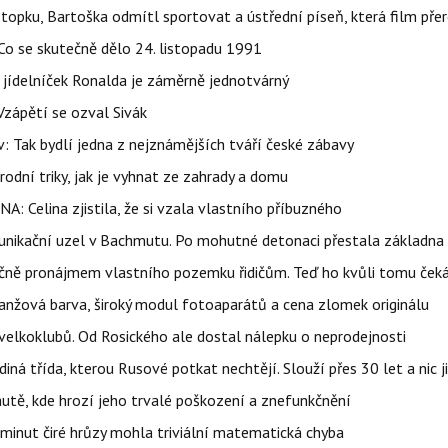
topku, Bartoška odmítl sportovat a ústřední píseň, která film pře
Co se skutečně dělo 24. listopadu 1991
 jídelníček Ronalda je záměrně jednotvárný
Vzápětí se ozval Sivák
 Tak bydlí jedna z nejznámějších tváří české zábavy
rodní triky, jak je vyhnat ze zahrady a domu
NA: Celina zjistila, že si vzala vlastního příbuzného
munikační uzel v Bachmutu. Po mohutné detonaci přestala základna
čně pronájmem vlastního pozemku řidičům. Teď ho kvůli tomu ček
ranžová barva, široký modul fotoaparátů a cena zlomek originálu
velkoklubů. Od Rosického ale dostal nálepku o neprodejnosti
ná třída, kterou Rusové potkat nechtějí. Slouží přes 30 let a nic j
autě, kde hrozí jeho trvalé poškození a znefunkčnění
 minut čiré hrůzy mohla triviální matematická chyba