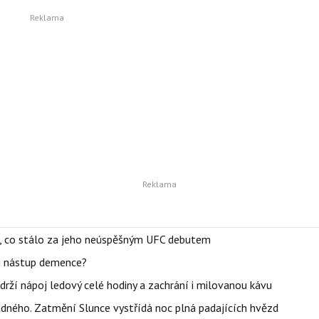
il, co stálo za jeho neúspěšným UFC debutem
li nástup demence?
udrží nápoj ledový celé hodiny a zachrání i milovanou kávu
ného. Zatmění Slunce vystřídá noc plná padajících hvězd