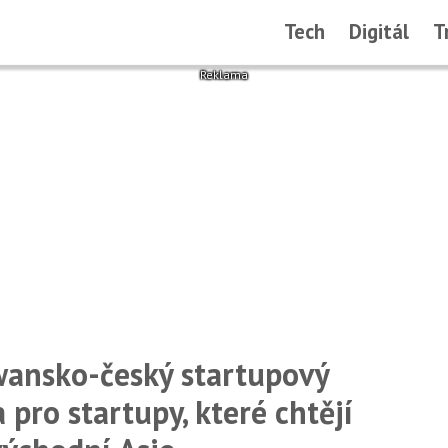
Tech
Digitál
T
iwansko-český startupový
pro startupy, které chtějí