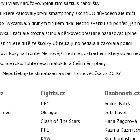
arvil vlasy narůžovo. Splnil tím sázku s fanoušky
, které válcovaly první smartphony, skončil. O důvodech ale mlčí
o Švýcarska. S druhým titulem říká: Nechci svatbu ani pohřeb, jen 
ovka. Stačí ale trocha stínu a pětkovec přestane nasazovat úplně
t tříleté dítě ze školky. Učitelka jí ho nedala a zavolala policii
oví Rusy na frontě. Nejnovější Seth je postrachem, který vojáci nev
once roku. Tohle čekal málokdo a Češi mění plány
C. Nepotřebujete klimatizaci a stačí tahle věcička za 30 Kč
cz
Fights.cz
Osobnosti.cz
UFC
Andrej Babiš
 Creed
Oktagon
Petr Pavel
Clash of The Stars
Hana Zagorová
PFL
Kazma Kazmitc
KSW
Kim Kardashian