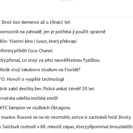
í život bez demence až o třináct let
ý pomocník na zahradě, jen je potřeba ji použít správně
s: Vlastní kino i luxus, který překvapí
řitelný příběh Coco Chanel
ký přiznal, co stojí za jeho neuvěřitelnou fyzičkou
Kolik stojí Jakubovo studium na Floridě?
FO. Hovoří o vyspělé technologii
ík zabil desítky žen. Policii unikal téměř 20 let
orvatska udeřila mořská smršť
 BKFC šampion ve službách Oktagonu
 munice. Rusové se na nic nezmohli, sotva si zachránili holé životy
o. Salcburk rozhodl v 88. minutě zápas, který připomínal brouzdališt