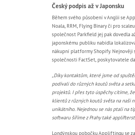
Český podpis až v Japonsku
Během svého působení v Anglii se Appl
Noala, RRM, Flying Binary či pro scal
společnost Parkfield jej pak dovedla a
japonskému publiku nabídla lokalizova
nákupní platformy Shopify. Nejnověji s
společnosti FactSet, poskytovatele dat
„Díky kontaktům, které jsme od spuštěn
podívali do různých koutů světa a set
projektů. I přes tyto úspěchy cítíme, ž
klientů z různých koutů světa na naši 
unikátního. Nejednou se nás ptali na tip
softwaru šíříme z Prahy také applifterst
Londýnskou pobočku Appliftingu se za