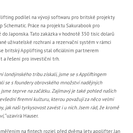
ifting podílel na vývoji softwaru pro britské projekty
eup Schematic. Práce na projektu Sakurabook pro
ž do Japonska. Tato zakázka v hodnotě 350 tisíc dolarů
né uživatelské rozhraní a rezervační systém v rámci
e britský Applifting stal oficiálním partnerem
 a řešení pro investiční trh.
í londýnského tribu získali, jsme se s Appliftingem
kali se s foundery obrovského množství nadějných
e jsme teprve na začátku. Zajímavý je také pohled našich
nevšední firemní kulturu, kterou považují za něco velmi
y, jak naši tyrkysovost zavést i u nich. Jsem rád, že kromě
ví,“
uzavírá Hauser.
měřením na fintech rozjel před dvěma lety applifter Jan