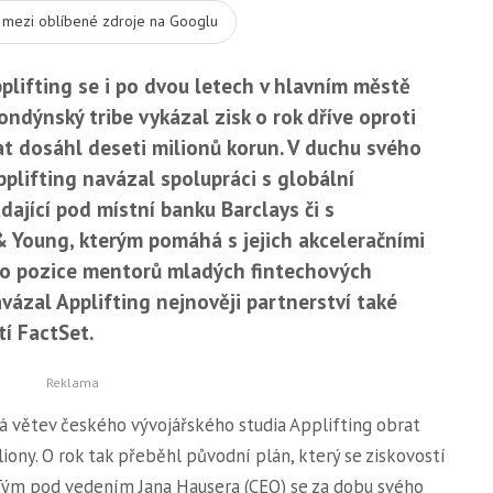
t mezi oblíbené zdroje na Googlu
lifting se i po dvou letech v hlavním městě
ondýnský tribe vykázal zisk o rok dříve oproti
t dosáhl deseti milionů korun. V duchu svého
plifting navázal spolupráci s globální
ající pod místní banku Barclays či s
 Young, kterým pomáhá s jejich akceleračními
 do pozice mentorů mladých fintechových
vázal Applifting nejnověji partnerství také
í FactSet.
ká větev českého vývojářského studia Applifting obrat
liony. O rok tak přeběhl původní plán, který se ziskovostí
 Tým pod vedením Jana Hausera (CEO) se za dobu svého