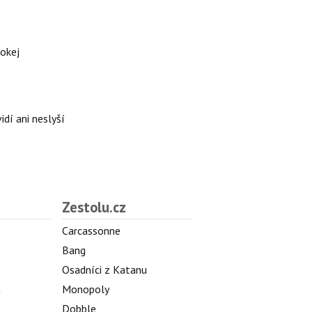
hokej
idí ani neslyší
Zestolu.cz
Carcassonne
Bang
Osadníci z Katanu
h
Monopoly
Dobble