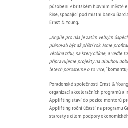
působení v britském hlavním městě et
Rise, spadající pod místní banku Barcl
Ernst & Young.
„Anglie pro nás je zatím velkým úspěc
plánovali být až příští rok. Jsme profit
většina trhu, na který cílíme, a vedle
připravujeme projekty na dlouhou dobu
letech porosteme o to více,“
komentuje
Poradenské společnosti Ernst & Young 
organizací akceleračních programů a in
Applifting staví do pozice mentorů pr
Applifting roční účastí na programu
starosty s cílem podpory ekonomickéh