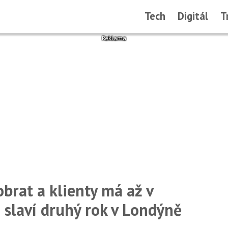
Tech
Digitál
T
obrat a klienty má až v
 slaví druhý rok v Londýně