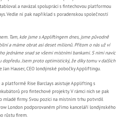
abloval a navázal spolupráci s fintechovou platformou
ays. Vedle ní pak například s poradenskou společností
hem. Tam, kde jsme s Appliftingem dnes, jsme původně
abilní a máme obrat asi deset milionů. Přitom o nás už ví
 toho jednáme snad se všemi místními bankami. S nimi navíc
 dopředu. Jsem proto optimistický, že díky tomu v dalších
 Jan Hauser, CEO londýnské pobočky Appliftingu.
a platformě Rise Barclays asistuje Applifting s
kubátorů pro fintechové projekty. V rámci nich se pak
o mladé firmy. Svou pozici na místním trhu potvrdil
 Grow London podporovaném přímo kanceláří londýnského
o růstu firem.