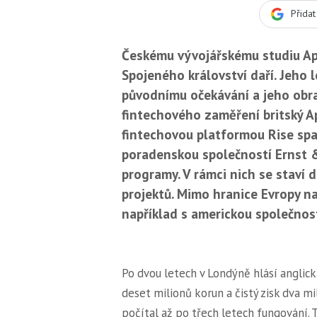
Přida
Českému vývojářskému studiu App
Spojeného království daří. Jeho l
původnímu očekávání a jeho obra
fintechového zaměření britský Ap
fintechovou platformou Rise spad
poradenskou společností Ernst &
programy. V rámci nich se staví
projektů. Mimo hranice Evropy na
například s americkou společnost
Po dvou letech v Londýně hlásí anglic
deset milionů korun a čistý zisk dva mi
počítal až po třech letech fungování.