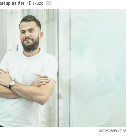
artupInsider
|
Diskuze:
zdroj: Applifting