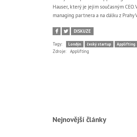
Hauser, který je jejím současným CEO. 
managing partnera a na dálku z Prahy 
DISKUZE
Tagy:
Londýn
český startup
Applifting
Zdroje:
Applifting
Nejnovější články