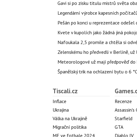
Gavi si po zisku titulu mistrů světa ob
Legendární výrobce kapesních počítačů
Pešán po konci u reprezentace odešel d
Kvete v kupolích jako žádná jiná pokoj
Nafoukala 2,5 promile a chtěla si odvés
Zelenskému ho předvedli v Berlíně, už l
Meteorologové už mají předpověď do k
Španělský trik na ochlazení bytu o 6 °
Tiscali.cz
Games.
Inflace
Recenze
Ukrajina
Assassin's
Válka na Ukrajině
Starfield
Migrační politika
GTA
ME ve fotbale 2024
Diablo IV