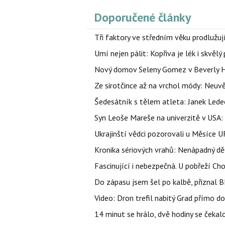
Doporučené články
Tři faktory ve středním věku prodlužuj
Umí nejen pálit: Kopřiva je lék i skvěl
Nový domov Seleny Gomez v Beverly Hill
Ze sirotčince až na vrchol módy: Neuvě
Šedesátník s tělem atleta: Janek Ledec
Syn Leoše Mareše na univerzitě v USA: 
Ukrajinští vědci pozorovali u Měsíce U
Kronika sériových vrahů: Nenápadný děln
Fascinující i nebezpečná. U pobřeží Ch
Do zápasu jsem šel po kalbě, přiznal
Video: Dron trefil nabitý Grad přímo do
14 minut se hrálo, dvě hodiny se čekal