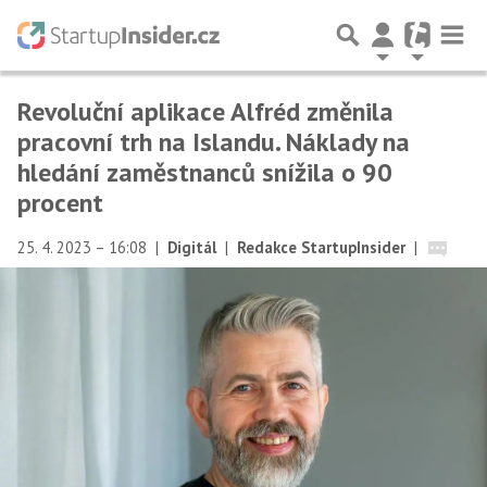
Revoluční aplikace Alfréd změnila
pracovní trh na Islandu. Náklady na
hledání zaměstnanců snížila o 90
procent
25. 4. 2023 – 16:08
|
Digitál
|
Redakce StartupInsider
|