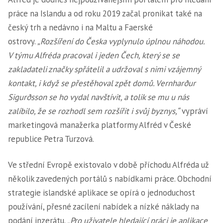
práce na Islandu a od roku 2019 začal pronikat také na
český trh a nedávno i na Maltu a Faerské
ostrovy.
„Rozšíření do Česka vyplynulo úplnou náhodou.
V týmu Alfréda pracoval i jeden Čech, který se se
zakladateli značky spřátelil a udržoval s nimi vzájemný
kontakt, i když se přestěhoval zpět domů. Vernharður
Sigurðsson se ho vydal navštívit, a tolik se mu u nás
zalíbilo, že se rozhodl sem rozšířit i svůj byznys,“
vypráví
marketingová manažerka platformy Alfréd v České
republice Petra Turzová.
Ve střední Evropě existovalo v době příchodu Alfréda už
několik zavedených portálů s nabídkami práce. Obchodní
strategie islandské aplikace se opírá o jednoduchost
používání, přesné zacílení nabídek a nízké náklady na
podání inzerátu.
„Pro uživatele hledající práci je aplikace