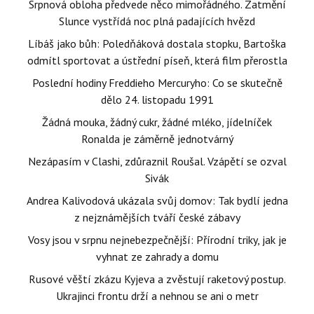
Srpnová obloha předvede něco mimořádného. Zatmění
Slunce vystřídá noc plná padajících hvězd
Líbáš jako bůh: Poledňáková dostala stopku, Bartoška
odmítl sportovat a ústřední píseň, která film přerostla
Poslední hodiny Freddieho Mercuryho: Co se skutečně
dělo 24. listopadu 1991
Žádná mouka, žádný cukr, žádné mléko, jídelníček
Ronalda je záměrně jednotvárný
Nezápasím v Clashi, zdůraznil Roušal. Vzápětí se ozval
Sivák
Andrea Kalivodová ukázala svůj domov: Tak bydlí jedna
z nejznámějších tváří české zábavy
Vosy jsou v srpnu nejnebezpečnější: Přírodní triky, jak je
vyhnat ze zahrady a domu
Rusové věští zkázu Kyjeva a zvěstují raketový postup.
Ukrajinci frontu drží a nehnou se ani o metr