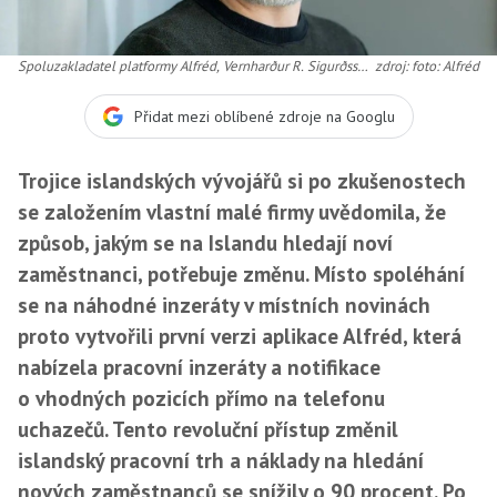
Spoluzakladatel platformy Alfréd, Vernharður R. Sigurðsson
zdroj: foto: Alfréd
alias Venni
Přidat mezi oblíbené zdroje na Googlu
Trojice islandských vývojářů si po zkušenostech
se založením vlastní malé firmy uvědomila, že
způsob, jakým se na Islandu hledají noví
zaměstnanci, potřebuje změnu. Místo spoléhání
se na náhodné inzeráty v místních novinách
proto vytvořili první verzi aplikace Alfréd, která
nabízela pracovní inzeráty a notifikace
o vhodných pozicích přímo na telefonu
uchazečů. Tento revoluční přístup změnil
islandský pracovní trh a náklady na hledání
nových zaměstnanců se snížily o 90 procent. Po