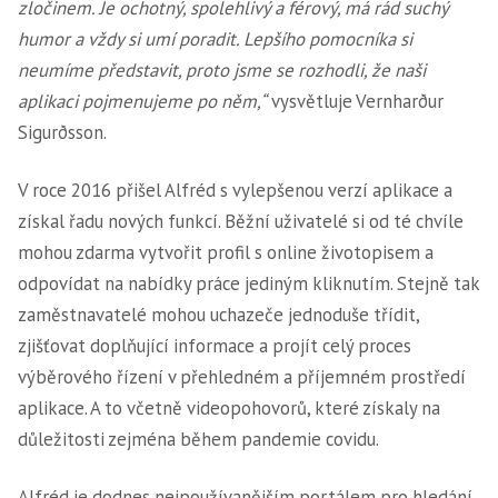
zločinem. Je ochotný, spolehlivý a férový, má rád suchý
humor a vždy si umí poradit. Lepšího pomocníka si
neumíme představit, proto jsme se rozhodli, že naši
aplikaci pojmenujeme po něm,“
vysvětluje Vernharður
Sigurðsson.
V roce 2016 přišel Alfréd s vylepšenou verzí aplikace a
získal řadu nových funkcí. Běžní uživatelé si od té chvíle
mohou zdarma vytvořit profil s online životopisem a
odpovídat na nabídky práce jediným kliknutím. Stejně tak
zaměstnavatelé mohou uchazeče jednoduše třídit,
zjišťovat doplňující informace a projít celý proces
výběrového řízení v přehledném a příjemném prostředí
aplikace. A to včetně videopohovorů, které získaly na
důležitosti zejména během pandemie covidu.
Alfréd je dodnes nejpoužívanějším portálem pro hledání