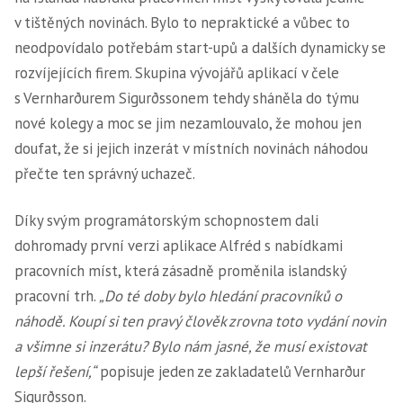
v tištěných novinách. Bylo to nepraktické a vůbec to
neodpovídalo potřebám start-upů a dalších dynamicky se
rozvíjejících firem. Skupina vývojářů aplikací v čele
s Vernharðurem Sigurðssonem tehdy sháněla do týmu
nové kolegy a moc se jim nezamlouvalo, že mohou jen
doufat, že si jejich inzerát v místních novinách náhodou
přečte ten správný uchazeč.
Díky svým programátorským schopnostem dali
dohromady první verzi aplikace Alfréd s nabídkami
pracovních míst, která zásadně proměnila islandský
pracovní trh.
„Do té doby bylo hledání pracovníků o
náhodě. Koupí si ten pravý člověk zrovna toto vydání novin
a všimne si inzerátu? Bylo nám jasné, že musí existovat
lepší řešení,“
popisuje jeden ze zakladatelů Vernharður
Sigurðsson.