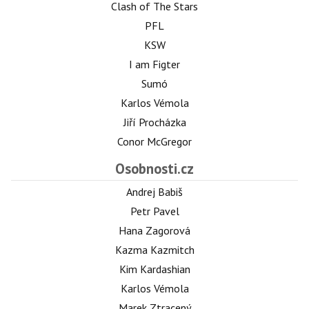
Clash of The Stars
PFL
KSW
I am Figter
Sumó
Karlos Vémola
Jiří Procházka
Conor McGregor
Osobnosti.cz
Andrej Babiš
Petr Pavel
Hana Zagorová
Kazma Kazmitch
Kim Kardashian
Karlos Vémola
Marek Ztracený