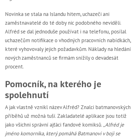
Novinka se stala na Islandu hitem, uchazeči ani
zaměstnavatelé do té doby nic podobného neviděli.
Alfréd se dal jednoduše používat i na telefonu, posílal
uchazečům notifikace o vhodných pracovních nabídkách,
které vyhovovaly jejich požadavkům. Náklady na hledání
nových zaměstnanců se firmám snížily o devadesát
procent.
Pomocník, na kterého je
spolehnutí
A jak vlastně vznikl název Alfréd? Znalci batmanovských
příběhů už možná tuší. Zakladatelé aplikace jsou totiž
jako všichni správní ajťáci fandové komiksů.
„Alfréd je
jméno komorníka, který pomáhá Batmanovi v boji se