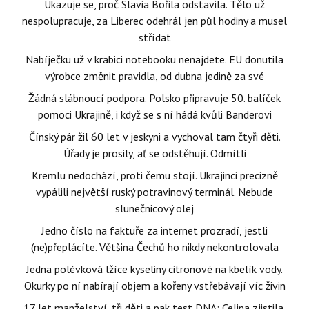
Ukazuje se, proč Slavia Bořila odstavila. Tělo už
nespolupracuje, za Liberec odehrál jen půl hodiny a musel
střídat
Nabíječku už v krabici notebooku nenajdete. EU donutila
výrobce změnit pravidla, od dubna jedině za své
Žádná slábnoucí podpora. Polsko připravuje 50. balíček
pomoci Ukrajině, i když se s ní hádá kvůli Banderovi
Čínský pár žil 60 let v jeskyni a vychoval tam čtyři děti.
Úřady je prosily, ať se odstěhují. Odmítli
Kremlu nedochází, proti čemu stojí. Ukrajinci precizně
vypálili největší ruský potravinový terminál. Nebude
slunečnicový olej
Jedno číslo na faktuře za internet prozradí, jestli
(ne)přeplácíte. Většina Čechů ho nikdy nekontrolovala
Jedna polévková lžíce kyseliny citronové na kbelík vody.
Okurky po ní nabírají objem a kořeny vstřebávají víc živin
17 let manželství, tři děti a pak test DNA: Celina zjistila,