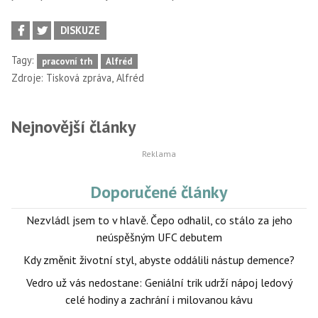
DISKUZE
Tagy:
pracovní trh
Alfréd
,
Zdroje:
Tisková zpráva
Alfréd
Nejnovější články
Doporučené články
Nezvládl jsem to v hlavě. Čepo odhalil, co stálo za jeho
neúspěšným UFC debutem
Kdy změnit životní styl, abyste oddálili nástup demence?
Vedro už vás nedostane: Geniální trik udrží nápoj ledový
celé hodiny a zachrání i milovanou kávu