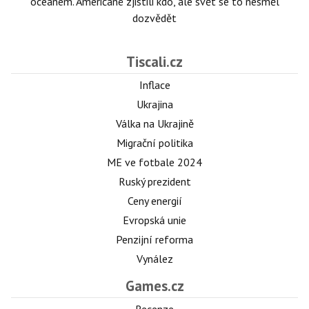
oceánem. Američané zjistili kdo, ale svět se to nesměl
dozvědět
Tiscali.cz
Inflace
Ukrajina
Válka na Ukrajině
Migrační politika
ME ve fotbale 2024
Ruský prezident
Ceny energií
Evropská unie
Penzijní reforma
Vynález
Games.cz
Recenze