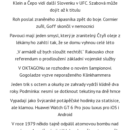
Klein a Čepo vidí další Slovenku v UFC. Szabová může
dojít až k titulu
Roh poslal zraněného zápasníka zpět do boje. Cormier
zuřil, Goff skončil v nemocnici
Pavouci mají jeden smysl, který je zranitelný. Čtyři oleje z
lékárny ho zahltí tak, že se domu vyhnou celé léto
„V armádě už bych sloužit nechtěl.“ Rakousko chce
referendum o prodloužení základní vojenské služby
V OKTAGONu se rozhodne o novém šampionovi.
Gogoladze vyzve neporaženého Klinkhammera
Jeden trik s octem a okurky ze zahrady vydrží klidně dva
roky. Podmínka: nesmí se dotknout tekutiny na dně hrnce
Vypadají jako švýcarské potápěčské hodinky za statisíce,
ale klamou. Huawei Watch GT 6 Pro jsou luxus pro iOS i
Android
V roce 1979 někdo tajně odpálil atomovou bombu nad