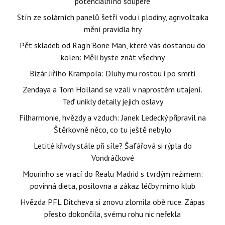
potenciálního soupeře
Stín ze solárních panelů šetří vodu i plodiny, agrivoltaika
mění pravidla hry
Pět skladeb od Rag’n’Bone Man, které vás dostanou do
kolen: Měli byste znát všechny
Bizár Jiřího Krampola: Dluhy mu rostou i po smrti
Zendaya a Tom Holland se vzali v naprostém utajení.
Teď unikly detaily jejich oslavy
Filharmonie, hvězdy a vzduch: Janek Ledecký připravil na
Štěrkovně něco, co tu ještě nebylo
Letité křivdy stále při síle? Šafářová si rýpla do
Vondráčkové
Mourinho se vrací do Realu Madrid s tvrdým režimem:
povinná dieta, posilovna a zákaz léčby mimo klub
Hvězda PFL Ditcheva si znovu zlomila obě ruce. Zápas
přesto dokončila, svému rohu nic neřekla