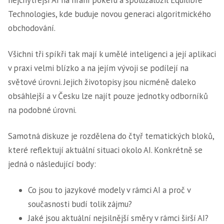
nejchytřejší AI na hraní pokeru a spoluzaložil Equilibre
Technologies, kde buduje novou generaci algoritmického
obchodování.
Všichni tři spíkři tak mají k umělé inteligenci a její aplikaci
v praxi velmi blízko a na jejím vývoji se podílejí na
světové úrovni. Jejich životopisy jsou nicméně daleko
obsáhlejší a v Česku lze najít pouze jednotky odborníků
na podobné úrovni.
Samotná diskuze je rozdělena do čtyř tematických bloků,
které reflektují aktuální situaci okolo AI. Konkrétně se
jedná o následující body:
Co jsou to jazykové modely v rámci AI a proč v
současnosti budí tolik zájmu?
Jaké jsou aktuální nejsilnější směry v rámci širší AI?