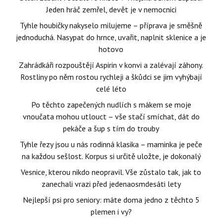
Jeden hráč zemřel, devět je v nemocnici
Tyhle houbičky nakyselo milujeme – příprava je směšně
jednoduchá. Nasypat do hrnce, uvařit, naplnit sklenice a je
hotovo
Zahrádkáři rozpouštějí Aspirin v konvi a zalévají záhony.
Rostliny po něm rostou rychleji a škůdci se jim vyhýbají
celé léto
Po těchto zapečených nudlích s mákem se moje
vnoučata mohou utlouct – vše stačí smíchat, dát do
pekáče a šup s tím do trouby
Tyhle řezy jsou u nás rodinná klasika – maminka je peče
na každou sešlost. Korpus si určitě uložte, je dokonalý
Vesnice, kterou nikdo neopravil. Vše zůstalo tak, jak to
zanechali vrazi před jedenaosmdesáti lety
Nejlepší psi pro seniory: máte doma jedno z těchto 5
plemen i vy?