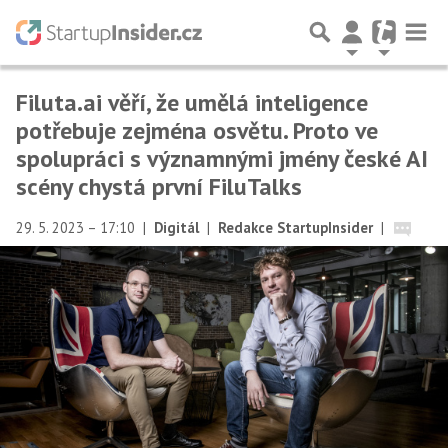
Filuta.ai věří, že umělá inteligence
potřebuje zejména osvětu. Proto ve
spolupráci s významnými jmény české AI
scény chystá první FiluTalks
29. 5. 2023 – 17:10
|
Digitál
|
Redakce StartupInsider
|