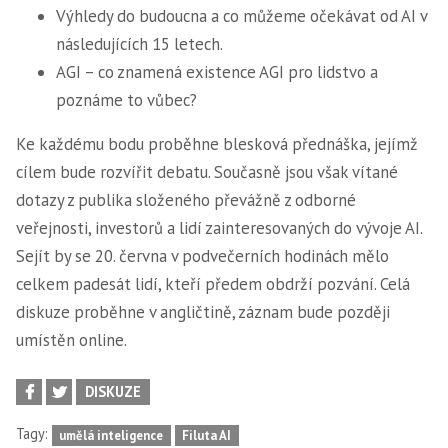
Výhledy do budoucna a co můžeme očekávat od AI v
následujících 15 letech.
AGI – co znamená existence AGI pro lidstvo a
poznáme to vůbec?
Ke každému bodu proběhne blesková přednáška, jejímž
cílem bude rozvířit debatu. Současně jsou však vítané
dotazy z publika složeného převážně z odborné
veřejnosti, investorů a lidí zainteresovaných do vývoje AI.
Sejít by se 20. června v podvečerních hodinách mělo
celkem padesát lidí, kteří předem obdrží pozvání. Celá
diskuze proběhne v angličtině, záznam bude později
umístěn online.
DISKUZE
Tagy:
umělá inteligence
Filuta AI