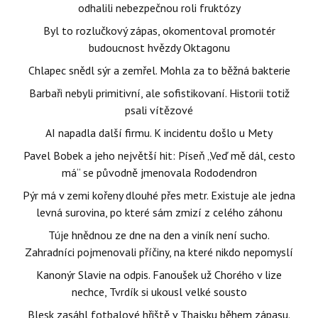
odhalili nebezpečnou roli fruktózy
Byl to rozlučkový zápas, okomentoval promotér
budoucnost hvězdy Oktagonu
Chlapec snědl sýr a zemřel. Mohla za to běžná bakterie
Barbaři nebyli primitivní, ale sofistikovaní. Historii totiž
psali vítězové
AI napadla další firmu. K incidentu došlo u Mety
Pavel Bobek a jeho největší hit: Píseň „Veď mě dál, cesto
má“ se původně jmenovala Rododendron
Pýr má v zemi kořeny dlouhé přes metr. Existuje ale jedna
levná surovina, po které sám zmizí z celého záhonu
Túje hnědnou ze dne na den a viník není sucho.
Zahradníci pojmenovali příčiny, na které nikdo nepomyslí
Kanonýr Slavie na odpis. Fanoušek už Chorého v lize
nechce, Tvrdík si ukousl velké sousto
Blesk zasáhl fotbalové hřiště v Thajsku během zápasu.