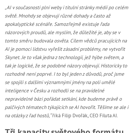
„AI v současnosti plní weby i titulní stránky médií po celém
světě. Mnohdy se objevují různé dohady a často až
apokalyptické scénáře. Samozřejmě existuje řada
názorových proudů, ale myslím, že důležité je, aby se v
tomto směru budovala osvěta. Cílem vědců pracujících na
AI je pomoci lidstvu vyřešit zásadní problémy, ne vytvořit
Skynet. Je to však jedna z technologií, jež hýbe světem, a
tak je logické, že se podobné názory objevují. Historicky to
rozhodně není poprvé. I to byl jeden z důvodů, proč jsme
se spojili s dalšími významnými jmény na poli umělé
inteligence v Česku a rozhodli se na pravidelné
nepravidelné bázi pořádat setkání, kde budeme právě o
palčivých tématech týkajících se AI hovořit. Těšíme se ale i
na otázky z řad hostů,“
říká Filip Dvořák, CEO Filuta AI.
Tři kapacity světového formátu