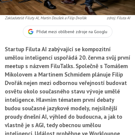
Zakladatelé Filuty AI, Martin Doušek a Filip Dvořák
zdroj: Filuta AI
Přidat mezi oblíbené zdroje na Googlu
Startup Filuta AI zabývající se kompozitní
umělou inteligencí uspořádá 20. června svůj první
meetup s názvem FiluTalks. Společně s Tomášem
Mikolovem a Martinem Schmidem plánuje Filip
Dvořák nejen mezi odbornou veřejností budovat
osvětu okolo současného stavu vývoje umělé
inteligence. Hlavním tématem první debaty
budou současné jazykové modely, nejsilnější
proudy dnešní AI, výhled do budoucna, a jak to
vlastně je s AGI, tedy obecnou umělou
inteligencí. Událost proběhne ve Worklounge