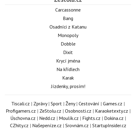
Carcassonne
Bang
Osadníci z Katanu
Monopoly
Dobble
Dixit
Krycí jména
Na křídlech
Karak
Jízdenky, prosím!
Tiscali.cz
|
Zprávy
|
Sport
|
Ženy
|
Cestování
|
Games.cz
|
Profigamers.cz
|
ZeStolu.cz
|
Osobnosti.cz
|
Karaoketexty.cz
|
Úschovna.cz
|
Nedd.cz
|
Moulík.cz
|
Fights.cz
|
Dokina.cz
|
CZhity.cz
|
Našepeníze.cz
|
Srovnám.cz
|
StartupInsider.cz