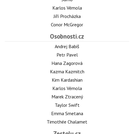
Karlos Vémola
Jiří Procházka
Conor McGregor
Osobnosti.cz
Andrej Babiš
Petr Pavel
Hana Zagorová
Kazma Kazmitch
Kim Kardashian
Karlos Vémola
Marek Ztracený
Taylor Swift
Emma Smetana
Timothée Chalamet
Zestolu.cz