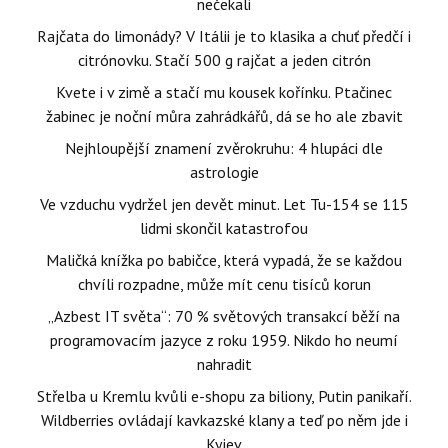
nečekali
Rajčata do limonády? V Itálii je to klasika a chuť předčí i
citrónovku. Stačí 500 g rajčat a jeden citrón
Kvete i v zimě a stačí mu kousek kořínku. Ptačinec
žabinec je noční můra zahrádkářů, dá se ho ale zbavit
Nejhloupější znamení zvěrokruhu: 4 hlupáci dle
astrologie
Ve vzduchu vydržel jen devět minut. Let Tu-154 se 115
lidmi skončil katastrofou
Maličká knížka po babičce, která vypadá, že se každou
chvíli rozpadne, může mít cenu tisíců korun
„Azbest IT světa“: 70 % světových transakcí běží na
programovacím jazyce z roku 1959. Nikdo ho neumí
nahradit
Střelba u Kremlu kvůli e-shopu za biliony, Putin panikaří.
Wildberries ovládají kavkazské klany a teď po něm jde i
Kyjev