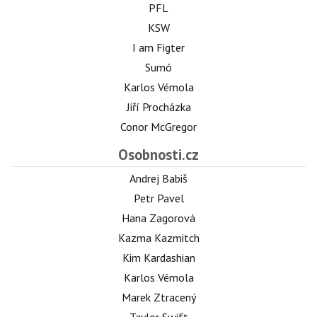
PFL
KSW
I am Figter
Sumó
Karlos Vémola
Jiří Procházka
Conor McGregor
Osobnosti.cz
Andrej Babiš
Petr Pavel
Hana Zagorová
Kazma Kazmitch
Kim Kardashian
Karlos Vémola
Marek Ztracený
Taylor Swift