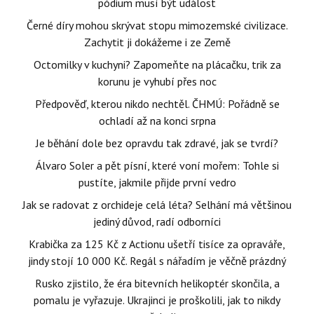
pódium musí být událost
Černé díry mohou skrývat stopu mimozemské civilizace.
Zachytit ji dokážeme i ze Země
Octomilky v kuchyni? Zapomeňte na plácačku, trik za
korunu je vyhubí přes noc
Předpověď, kterou nikdo nechtěl. ČHMÚ: Pořádně se
ochladí až na konci srpna
Je běhání dole bez opravdu tak zdravé, jak se tvrdí?
Álvaro Soler a pět písní, které voní mořem: Tohle si
pustíte, jakmile přijde první vedro
Jak se radovat z orchideje celá léta? Selhání má většinou
jediný důvod, radí odborníci
Krabička za 125 Kč z Actionu ušetří tisíce za opraváře,
jindy stojí 10 000 Kč. Regál s nářadím je věčně prázdný
Rusko zjistilo, že éra bitevních helikoptér skončila, a
pomalu je vyřazuje. Ukrajinci je proškolili, jak to nikdy