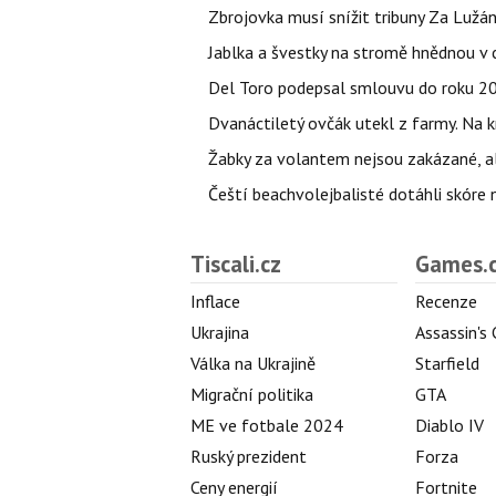
Zbrojovka musí snížit tribuny Za Lužá
Jablka a švestky na stromě hnědnou v c
Del Toro podepsal smlouvu do roku 203
Dvanáctiletý ovčák utekl z farmy. Na kr
Žabky za volantem nejsou zakázané, al
Čeští beachvolejbalisté dotáhli skóre
Tiscali.cz
Games.
Inflace
Recenze
Ukrajina
Assassin's
Válka na Ukrajině
Starfield
Migrační politika
GTA
ME ve fotbale 2024
Diablo IV
Ruský prezident
Forza
Ceny energií
Fortnite