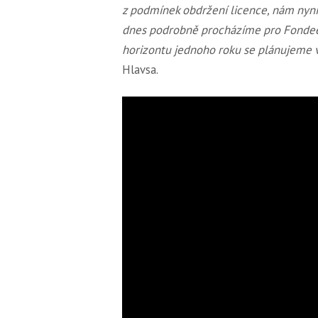
z podmínek obdržení licence, nám nyní 
dnes podrobně procházíme pro Fondee d
horizontu jednoho roku se plánujeme v
Hlavsa.