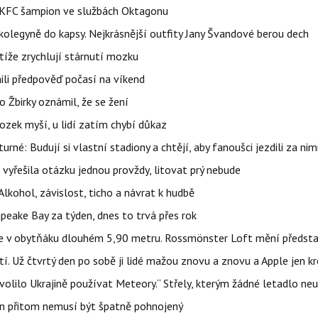
 BKFC šampion ve službách Oktagonu
olegyně do kapsy. Nejkrásnější outfity Jany Švandové berou dech
íže zrychlují stárnutí mozku
ili předpověď počasí na víkend
 Žbirky oznámil, že se žení
ozek myší, u lidí zatím chybí důkaz
urné: Budují si vlastní stadiony a chtějí, aby fanoušci jezdili za nim
 vyřešila otázku jednou provždy, litovat prý nebude
Alkohol, závislost, ticho a návrat k hudbě
apeake Bay za týden, dnes to trvá přes rok
jíte v obytňáku dlouhém 5,90 metru. Rossmönster Loft mění předst
tí. Už čtvrtý den po sobě ji lidé mažou znovu a znovu a Apple jen k
olilo Ukrajině používat Meteory.“ Střely, kterým žádné letadlo neu
hon přitom nemusí být špatně pohnojený