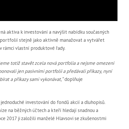
ná aktiva k investování a navýšit nabídku současných
ortfolií stejně jako aktivně manažovat a vytvářet
 v rámci vlastní produktové řady.
ůžeme totiž stavět zcela nová portfolia a nejsme omezeni
ovali jen pasivními portfolii a předávali příkazy, nyní
írat a příkazy sami vykonávat,“
doplňuje
 jednoduché investování do fondů akcií a dluhopisů.
ze na běžných účtech a kteří hledají snadnou a
roce 2017 ji založili manželé Hlavsovi se zkušenostmi