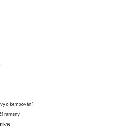
i
avy o kempování
rčí rameny
nikne