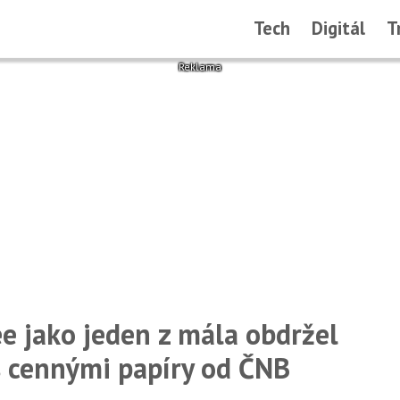
Tech
Digitál
T
e jako jeden z mála obdržel
s cennými papíry od ČNB