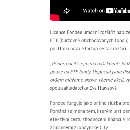
Licence Fondee umožní rozšířit nabíze
ETF (burzovně obchodovaných fondů) p
portfolia nová. Startup se tak rozšíří i
„Přínos pocítí zejména naši klienti. M
pouze na ETF fondy. Doposud jsme dispon
ovšem můžeme aktiva, včetně akcií, vyb
spoluzakladatelka Eva Hlavsová.
Fondee funguje jako online služba pro
Pomáhá zejména těm, kterým leží pení
efektivní cestu zhodnocení financí. V 
z financemi z londýnské City.