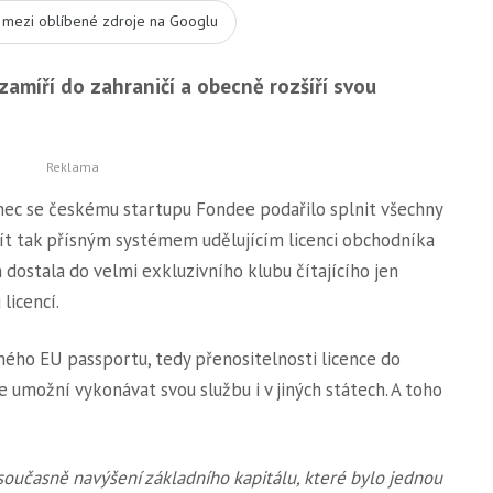
t mezi oblíbené zdroje na Googlu
amíří do zahraničí a obecně rozšíří svou
nec se českému startupu Fondee podařilo splnit všechny
ít tak přísným systémem udělujícím licenci obchodníka
m dostala do velmi exkluzivního klubu čítajícího jen
licencí.
vaného EU passportu, tedy přenositelnosti licence do
 umožní vykonávat svou službu i v jiných státech. A toho
 současně navýšení základního kapitálu, které bylo jednou