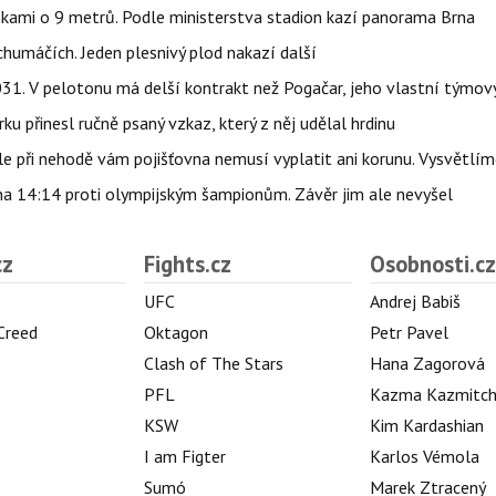
nkami o 9 metrů. Podle ministerstva stadion kazí panorama Brna
humáčích. Jeden plesnivý plod nakazí další
1. V pelotonu má delší kontrakt než Pogačar, jeho vlastní týmový
ku přinesl ručně psaný vzkaz, který z něj udělal hrdinu
e při nehodě vám pojišťovna nemusí vyplatit ani korunu. Vysvětlím
 na 14:14 proti olympijským šampionům. Závěr jim ale nevyšel
cz
Fights.cz
Osobnosti.cz
UFC
Andrej Babiš
 Creed
Oktagon
Petr Pavel
Clash of The Stars
Hana Zagorová
PFL
Kazma Kazmitc
KSW
Kim Kardashian
I am Figter
Karlos Vémola
Sumó
Marek Ztracený