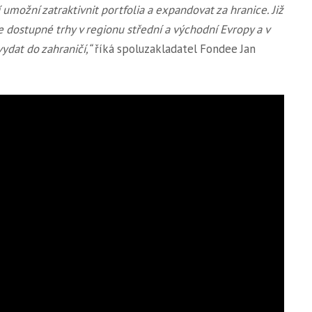
umožní zatraktivnit portfolia a expandovat za hranice. Již
ostupné trhy v regionu střední a východní Evropy a v
ydat do zahraničí,“
říká spoluzakladatel Fondee Jan