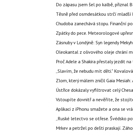
Do zápasu jsem šel po kalbě, přiznal
Těsně před osmdesátkou strčí mladší k
Chudoba zanechává stopu. Finanční pot
Zpátky do pece. Meteorologové upřesn
Zásnuby v Londýně: Syn legendy Mekyho
Oleokantal z olivového oleje chrání m
Proč Adele a Shakira přestaly jezdit na t
„Slavím, že nebudu mít děti." Kovalová
Zlom, který málem zničil Gaia Mesiah: 
Ústřice dokázaly vyfiltrovat celý Ches
Vstoupíte dovnitř a nevěříte, že sto
Aplikaci z iPhonu smažete a ona se vrá
„Ruské letectvo se otřese. Švédsko pov
Mrkev a petržel po dešti praskají. Zá