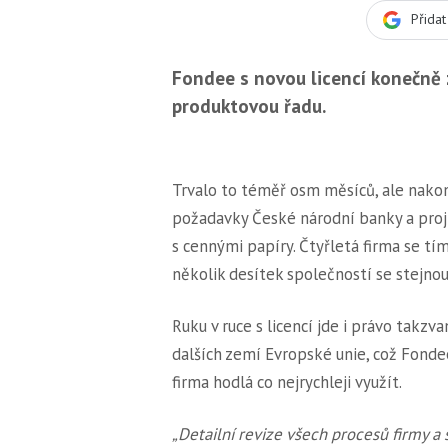
Přida
Fondee s novou licencí konečně z
produktovou řadu.
Trvalo to téměř osm měsíců, ale nako
požadavky České národní banky a proj
s cennými papíry. Čtyřletá firma se tí
několik desítek společností se stejnou 
Ruku v ruce s licencí jde i právo takz
dalších zemí Evropské unie, což Fondee
firma hodlá co nejrychleji využít.
„Detailní revize všech procesů firmy a