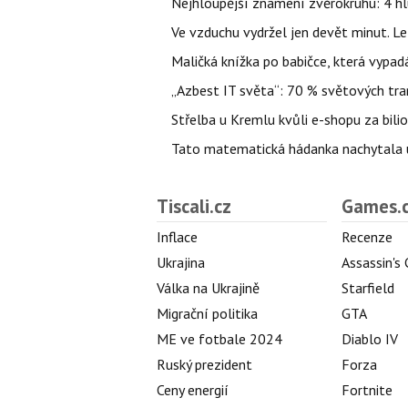
Nejhloupější znamení zvěrokruhu: 4 hl
Ve vzduchu vydržel jen devět minut. L
Maličká knížka po babičce, která vypad
„Azbest IT světa“: 70 % světových tra
Střelba u Kremlu kvůli e-shopu za bilio
Tato matematická hádanka nachytala už t
Tiscali.cz
Games.
Inflace
Recenze
Ukrajina
Assassin's
Válka na Ukrajině
Starfield
Migrační politika
GTA
ME ve fotbale 2024
Diablo IV
Ruský prezident
Forza
Ceny energií
Fortnite