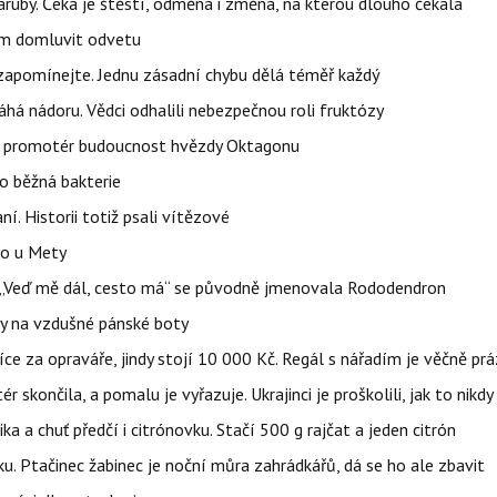
ruby. Čeká je štěstí, odměna i změna, na kterou dlouho čekala
vem domluvit odvetu
zapomínejte. Jednu zásadní chybu dělá téměř každý
áhá nádoru. Vědci odhalili nebezpečnou roli fruktózy
l promotér budoucnost hvězdy Oktagonu
o běžná bakterie
aní. Historii totiž psali vítězové
lo u Mety
eň „Veď mě dál, cesto má“ se původně jmenovala Rododendron
y na vzdušné pánské boty
íce za opraváře, jindy stojí 10 000 Kč. Regál s nářadím je věčně pr
ér skončila, a pomalu je vyřazuje. Ukrajinci je proškolili, jak to nikdy
ika a chuť předčí i citrónovku. Stačí 500 g rajčat a jeden citrón
ku. Ptačinec žabinec je noční můra zahrádkářů, dá se ho ale zbavit