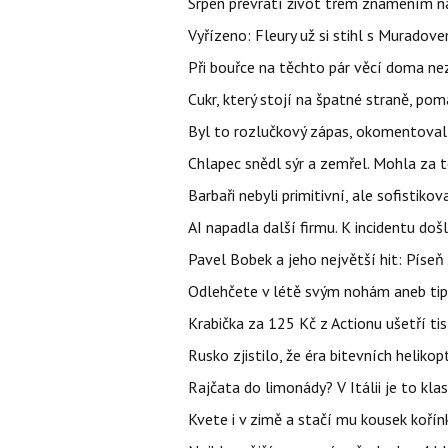
Srpen převrátí život třem znamením na
Vyřízeno: Fleury už si stihl s Murado
Při bouřce na těchto pár věcí doma ne
Cukr, který stojí na špatné straně, pom
Byl to rozlučkový zápas, okomentova
Chlapec snědl sýr a zemřel. Mohla za t
Barbaři nebyli primitivní, ale sofistikov
AI napadla další firmu. K incidentu doš
Pavel Bobek a jeho největší hit: Pís
Odlehčete v létě svým nohám aneb tip
Krabička za 125 Kč z Actionu ušetří tis
Rusko zjistilo, že éra bitevních helikopt
Rajčata do limonády? V Itálii je to klas
Kvete i v zimě a stačí mu kousek kořín