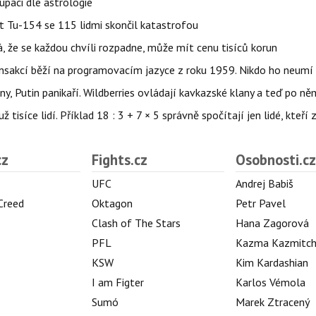
upáci dle astrologie
et Tu-154 se 115 lidmi skončil katastrofou
á, že se každou chvíli rozpadne, může mít cenu tisíců korun
nsakcí běží na programovacím jazyce z roku 1959. Nikdo ho neumí 
ny, Putin panikaří. Wildberries ovládají kavkazské klany a teď po něm
isíce lidí. Příklad 18 : 3 + 7 × 5 správně spočítají jen lidé, kteří 
cz
Fights.cz
Osobnosti.cz
UFC
Andrej Babiš
 Creed
Oktagon
Petr Pavel
Clash of The Stars
Hana Zagorová
PFL
Kazma Kazmitc
KSW
Kim Kardashian
I am Figter
Karlos Vémola
Sumó
Marek Ztracený