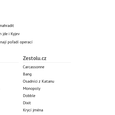
nahradit
 jde i Kyjev
znají pořadí operací
Zestolu.cz
Carcassonne
Bang
Osadníci z Katanu
h
Monopoly
Dobble
Dixit
Krycí jména