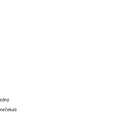
ázdný
 nečekali