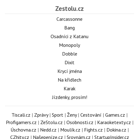
Zestolu.cz
Carcassonne
Bang
Osadníci z Katanu
Monopoly
Dobble
Dixit
Krycí jména
Na křídlech
Karak
Jízdenky, prosím!
Tiscali.cz
|
Zprávy
|
Sport
|
Ženy
|
Cestování
|
Games.cz
|
Profigamers.cz
|
ZeStolu.cz
|
Osobnosti.cz
|
Karaoketexty.cz
|
Úschovna.cz
|
Nedd.cz
|
Moulík.cz
|
Fights.cz
|
Dokina.cz
|
CZhity.cz
|
Našepeníze.cz
|
Srovnám.cz
|
StartupInsider.cz