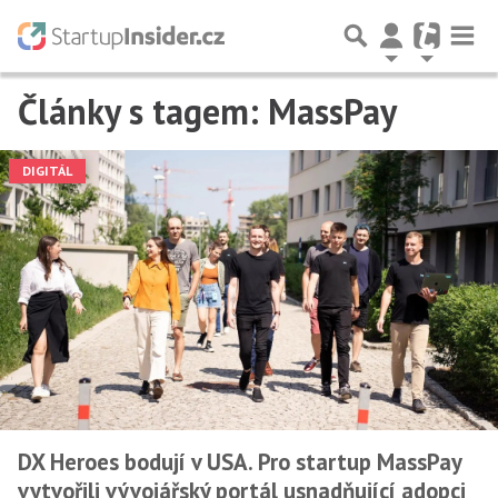
Články s tagem: MassPay
DIGITÁL
DX Heroes bodují v USA. Pro startup MassPay
vytvořili vývojářský portál usnadňující adopci