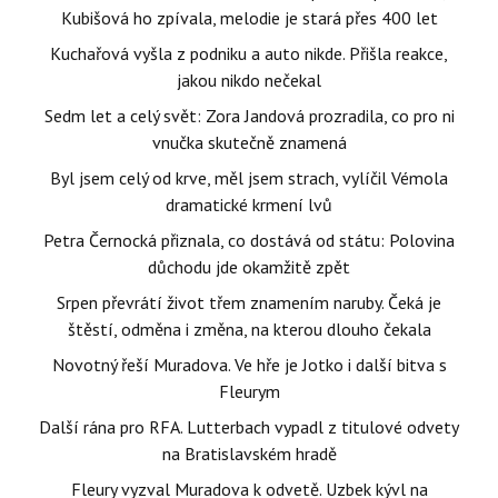
Kubišová ho zpívala, melodie je stará přes 400 let
Kuchařová vyšla z podniku a auto nikde. Přišla reakce,
jakou nikdo nečekal
Sedm let a celý svět: Zora Jandová prozradila, co pro ni
vnučka skutečně znamená
Byl jsem celý od krve, měl jsem strach, vylíčil Vémola
dramatické krmení lvů
Petra Černocká přiznala, co dostává od státu: Polovina
důchodu jde okamžitě zpět
Srpen převrátí život třem znamením naruby. Čeká je
štěstí, odměna i změna, na kterou dlouho čekala
Novotný řeší Muradova. Ve hře je Jotko i další bitva s
Fleurym
Další rána pro RFA. Lutterbach vypadl z titulové odvety
na Bratislavském hradě
Fleury vyzval Muradova k odvetě. Uzbek kývl na