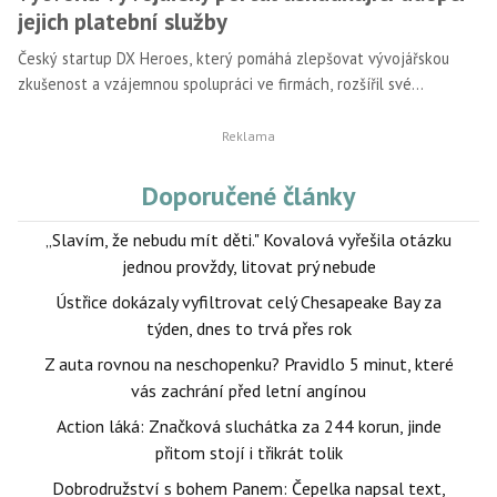
jejich platební služby
Český startup DX Heroes, který pomáhá zlepšovat vývojářskou
zkušenost a vzájemnou spolupráci ve firmách, rozšířil své
působení v USA o novou úspěšnou spolupráci. Pro fintechový
startup MassPay, který nabízí své platební služby ve více než 175
zemích po celém světě, vytvořili čeští specialisté vývojářský
portál. Díky němu se mohou firmy, které potřebují zprovoznit
Doporučené články
online platby po celém světě, snáze zorientovat v nabídce a
službu implementovat během jediného dne. DX Heroes již dříve
„Slavím, že nebudu mít děti." Kovalová vyřešila otázku
pomohli americkým firmám ConductorOne nebo ButterCMS a své
jednou provždy, litovat prý nebude
aktivity za oceánem plánují rozšiřovat i nadále.
Ústřice dokázaly vyfiltrovat celý Chesapeake Bay za
týden, dnes to trvá přes rok
Z auta rovnou na neschopenku? Pravidlo 5 minut, které
vás zachrání před letní angínou
Action láká: Značková sluchátka za 244 korun, jinde
přitom stojí i třikrát tolik
Dobrodružství s bohem Panem: Čepelka napsal text,