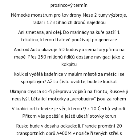
prosincový termín
Německé monstrum pro lov drony. Nese 2 tuny výzbroje,
radar i 12 stíhacích dronů najednou
Ani smetana, ani olej. Do marinády na kuře patří 1
tekutina, kterou Italové používají po generace
Android Auto ukazuje 3D budovy a semafory přímo na
mapě. Přes 250 milionů řidičů dostane navigaci jako z
kokpitu
Kolik si vydělá kadeřnice v malém městě za měsíc i se
spropitným? Až to číslo uvidíte, budete koukat
Ukrajina chystá sci-fi přepravu vojáků na frontu, Rusové ji
neuslyší. Létající motorky a „aerobuginy“ jsou za rohem
V krabici od televize je věc, kterou 9 z 10 Čechů vyhodí.
Přitom vás potěší a ještě ušetří stovky korun
Rusko bude v dosahu odkudkoli. Francie promění 20
transportních obrů A400M v nosiče řízených střel s