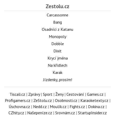
Zestolu.cz
Carcassonne
Bang
Osadníci z Katanu
Monopoly
Dobble
Dixit
Krycí jména
Na křídlech
Karak
Jízdenky, prosím!
Tiscali.cz
|
Zprávy
|
Sport
|
Ženy
|
Cestování
|
Games.cz
|
Profigamers.cz
|
ZeStolu.cz
|
Osobnosti.cz
|
Karaoketexty.cz
|
Úschovna.cz
|
Nedd.cz
|
Moulík.cz
|
Fights.cz
|
Dokina.cz
|
CZhity.cz
|
Našepeníze.cz
|
Srovnám.cz
|
StartupInsider.cz