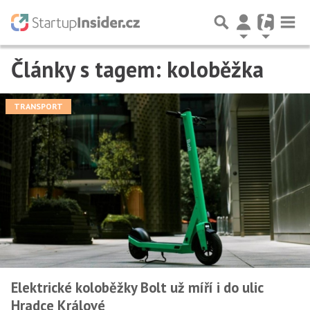
Články s tagem: koloběžka
TRANSPORT
Elektrické koloběžky Bolt už míří i do ulic
Hradce Králové