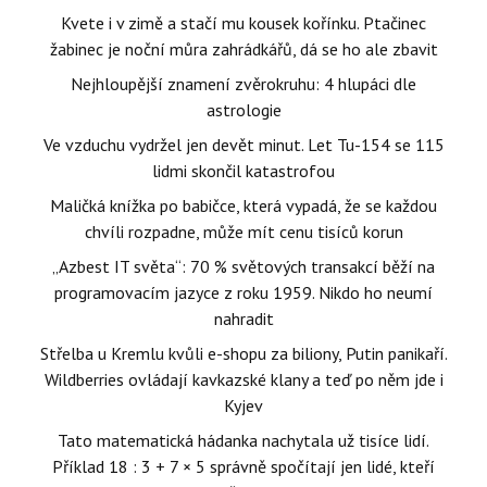
Kvete i v zimě a stačí mu kousek kořínku. Ptačinec
žabinec je noční můra zahrádkářů, dá se ho ale zbavit
Nejhloupější znamení zvěrokruhu: 4 hlupáci dle
astrologie
Ve vzduchu vydržel jen devět minut. Let Tu-154 se 115
lidmi skončil katastrofou
Maličká knížka po babičce, která vypadá, že se každou
chvíli rozpadne, může mít cenu tisíců korun
„Azbest IT světa“: 70 % světových transakcí běží na
programovacím jazyce z roku 1959. Nikdo ho neumí
nahradit
Střelba u Kremlu kvůli e-shopu za biliony, Putin panikaří.
Wildberries ovládají kavkazské klany a teď po něm jde i
Kyjev
Tato matematická hádanka nachytala už tisíce lidí.
Příklad 18 : 3 + 7 × 5 správně spočítají jen lidé, kteří