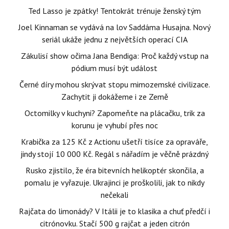
Ted Lasso je zpátky! Tentokrát trénuje ženský tým
Joel Kinnaman se vydává na lov Saddáma Husajna. Nový
seriál ukáže jednu z největších operací CIA
Zákulisí show očima Jana Bendiga: Proč každý vstup na
pódium musí být událost
Černé díry mohou skrývat stopu mimozemské civilizace.
Zachytit ji dokážeme i ze Země
Octomilky v kuchyni? Zapomeňte na plácačku, trik za
korunu je vyhubí přes noc
Krabička za 125 Kč z Actionu ušetří tisíce za opraváře,
jindy stojí 10 000 Kč. Regál s nářadím je věčně prázdný
Rusko zjistilo, že éra bitevních helikoptér skončila, a
pomalu je vyřazuje. Ukrajinci je proškolili, jak to nikdy
nečekali
Rajčata do limonády? V Itálii je to klasika a chuť předčí i
citrónovku. Stačí 500 g rajčat a jeden citrón