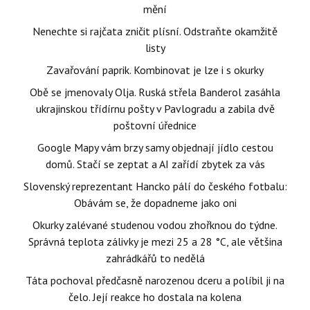
mění
Nenechte si rajčata zničit plísní. Odstraňte okamžitě
listy
Zavařování paprik. Kombinovat je lze i s okurky
Obě se jmenovaly Olja. Ruská střela Banderol zasáhla
ukrajinskou třídírnu pošty v Pavlogradu a zabila dvě
poštovní úřednice
Google Mapy vám brzy samy objednají jídlo cestou
domů. Stačí se zeptat a AI zařídí zbytek za vás
Slovenský reprezentant Hancko pálí do českého fotbalu:
Obávám se, že dopadneme jako oni
Okurky zalévané studenou vodou zhořknou do týdne.
Správná teplota zálivky je mezi 25 a 28 °C, ale většina
zahrádkářů to nedělá
Táta pochoval předčasně narozenou dceru a políbil ji na
čelo. Její reakce ho dostala na kolena