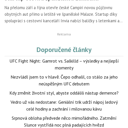
Na přelomu září a října otevře české Campiri novou půjčovnu
obytných aut přímo u letiště ve španělské Malaze. Startup díky
spolupráci s cestovní kanceláří Invia nabízí balíčky s letenkami a
plánem trasy. Expanzi do Španělska umožnila Campiri jarní
investice ve výši 115 milionů korun od fondů Rockaway Ventures a
Miton.
Doporučené články
UFC Fight Night: Gamrot vs. Salkilld – výsledky a nejlepší
momenty
Nezvládl jsem to v hlavě. Čepo odhalil, co stálo za jeho
neúspěšným UFC debutem
Kdy změnit životní styl, abyste oddálili nástup demence?
Vedro už vás nedostane: Geniální trik udrží nápoj ledový
celé hodiny a zachrání i milovanou kávu
Srpnová obloha předvede něco mimořádného. Zatmění
Slunce vystřídá noc plná padajících hvězd