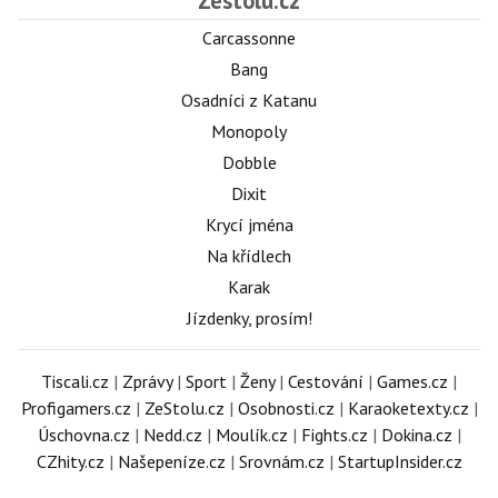
Zestolu.cz
Carcassonne
Bang
Osadníci z Katanu
Monopoly
Dobble
Dixit
Krycí jména
Na křídlech
Karak
Jízdenky, prosím!
Tiscali.cz
|
Zprávy
|
Sport
|
Ženy
|
Cestování
|
Games.cz
|
Profigamers.cz
|
ZeStolu.cz
|
Osobnosti.cz
|
Karaoketexty.cz
|
Úschovna.cz
|
Nedd.cz
|
Moulík.cz
|
Fights.cz
|
Dokina.cz
|
CZhity.cz
|
Našepeníze.cz
|
Srovnám.cz
|
StartupInsider.cz