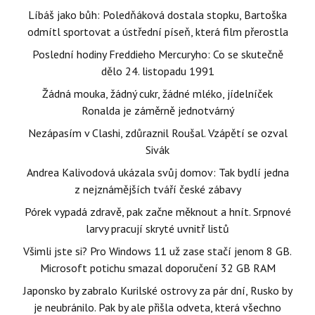
Líbáš jako bůh: Poledňáková dostala stopku, Bartoška
odmítl sportovat a ústřední píseň, která film přerostla
Poslední hodiny Freddieho Mercuryho: Co se skutečně
dělo 24. listopadu 1991
Žádná mouka, žádný cukr, žádné mléko, jídelníček
Ronalda je záměrně jednotvárný
Nezápasím v Clashi, zdůraznil Roušal. Vzápětí se ozval
Sivák
Andrea Kalivodová ukázala svůj domov: Tak bydlí jedna
z nejznámějších tváří české zábavy
Pórek vypadá zdravě, pak začne měknout a hnít. Srpnové
larvy pracují skryté uvnitř listů
Všimli jste si? Pro Windows 11 už zase stačí jenom 8 GB.
Microsoft potichu smazal doporučení 32 GB RAM
Japonsko by zabralo Kurilské ostrovy za pár dní, Rusko by
je neubránilo. Pak by ale přišla odveta, která všechno