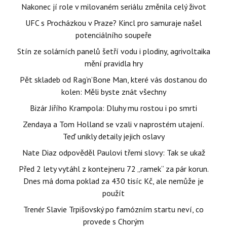
Nakonec jí role v milovaném seriálu změnila celý život
UFC s Procházkou v Praze? Kincl pro samuraje našel
potenciálního soupeře
Stín ze solárních panelů šetří vodu i plodiny, agrivoltaika
mění pravidla hry
Pět skladeb od Rag’n’Bone Man, které vás dostanou do
kolen: Měli byste znát všechny
Bizár Jiřího Krampola: Dluhy mu rostou i po smrti
Zendaya a Tom Holland se vzali v naprostém utajení.
Teď unikly detaily jejich oslavy
Nate Diaz odpověděl Paulovi třemi slovy: Tak se ukaž
Před 2 lety vytáhl z kontejneru 72 „ramek“ za pár korun.
Dnes má doma poklad za 430 tisíc Kč, ale nemůže je
použít
Trenér Slavie Trpišovský po famózním startu neví, co
provede s Chorým