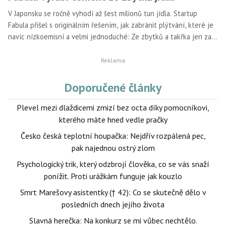
V Japonsku se ročně vyhodí až šest milionů tun jídla. Startup
Fabula přišel s originálním řešením, jak zabránit plýtvání, které je
navíc nízkoemisní a velmi jednoduché: Ze zbytků a takřka jen za
užití běžných kuchyňských spotřebičů z něj vyrábí stavební
materiál.
Doporučené články
Plevel mezi dlaždicemi zmizí bez octa díky pomocníkovi,
kterého máte hned vedle pračky
Česko česká teplotní houpačka: Nejdřív rozpálená pec,
pak najednou ostrý zlom
Psychologický trik, který odzbrojí člověka, co se vás snaží
ponížit. Proti urážkám funguje jak kouzlo
Smrt Marešovy asistentky († 42): Co se skutečně dělo v
posledních dnech jejího života
Slavná herečka: Na konkurz se mi vůbec nechtělo.