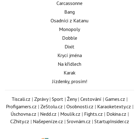
Carcassonne
Bang
Osadníci z Katanu
Monopoly
Dobble
Dixit
Krycí jména
Na křídlech
Karak
Jízdenky, prosím!
Tiscali.cz
|
Zprávy
|
Sport
|
Ženy
|
Cestování
|
Games.cz
|
Profigamers.cz
|
ZeStolu.cz
|
Osobnosti.cz
|
Karaoketexty.cz
|
Úschovna.cz
|
Nedd.cz
|
Moulík.cz
|
Fights.cz
|
Dokina.cz
|
CZhity.cz
|
Našepeníze.cz
|
Srovnám.cz
|
StartupInsider.cz