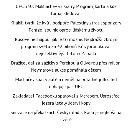
UFC 330: Makhachev vs. Garry. Program, karta a kde
turnaj sledovat
Khabib tvrdí, že kvůli podpoře Palestiny ztratil sponzory.
Peníze jsou nic oproti lidskému životu
Rusové nechápou, jak je to možné. Nejdražší zbrojní
program světa za 42 bilionů Kč vyprodukoval
nejefektivnější letoun Západu
Dražitel dal za zážitky s Pereirou a Oliveirou přes milion.
Neymarova aukce pomáhala dětem
Machačev spal v autě a neměl na pořádné jídlo. Teď
obhajuje pás UFC
Zakladatel Facebooku sparoval s Merabem. Uprostřed
jezera létaly údery i kopy
Senzace na překážkách. Český mladík Rada je nejlepší na
světě