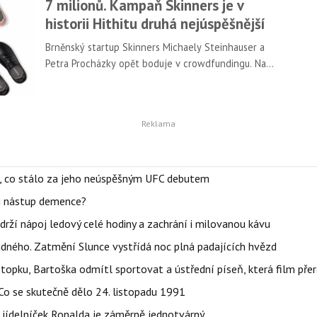
7 milionů. Kampaň Skinners je v
historii Hithitu druhá nejúspěšnější
Brněnský startup Skinners Michaely Steinhauser a
Petra Procházky opět boduje v crowdfundingu. Na
Kickstarteru celosvětově slavil úspěch s
ponožkobotami, na českém Hithitu teď firma
představila nové kožené barefooty, na které během
měsíce vybrala přes 7,5 milionu korun.
il, co stálo za jeho neúspěšným UFC debutem
li nástup demence?
udrží nápoj ledový celé hodiny a zachrání i milovanou kávu
ného. Zatmění Slunce vystřídá noc plná padajících hvězd
topku, Bartoška odmítl sportovat a ústřední píseň, která film pře
Co se skutečně dělo 24. listopadu 1991
 jídelníček Ronalda je záměrně jednotvárný