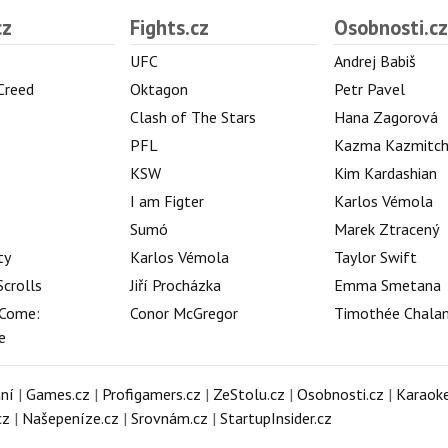
cz
Fights.cz
Osobnosti.cz
UFC
Andrej Babiš
 Creed
Oktagon
Petr Pavel
Clash of The Stars
Hana Zagorová
PFL
Kazma Kazmitc
KSW
Kim Kardashian
I am Figter
Karlos Vémola
Sumó
Marek Ztracený
ty
Karlos Vémola
Taylor Swift
Scrolls
Jiří Procházka
Emma Smetana
Come:
Conor McGregor
Timothée Chala
e
ní
|
Games.cz
|
Profigamers.cz
|
ZeStolu.cz
|
Osobnosti.cz
|
Karaoke
cz
|
Našepeníze.cz
|
Srovnám.cz
|
StartupInsider.cz