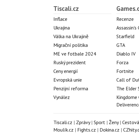
Tiscali.cz
Games.
Inflace
Recenze
Ukrajina
Assassin's
Válka na Ukrajině
Starfield
Migrační politika
GTA
ME ve fotbale 2024
Diablo IV
Ruský prezident
Forza
Ceny energií
Fortnite
Evropská unie
Call of Du
Penzijní reforma
The Elder 
Vynález
Kingdome 
Deliverenc
Tiscali.cz
|
Zprávy
|
Sport
|
Ženy
|
Cestová
Moulík.cz
|
Fights.cz
|
Dokina.cz
|
CZhity.