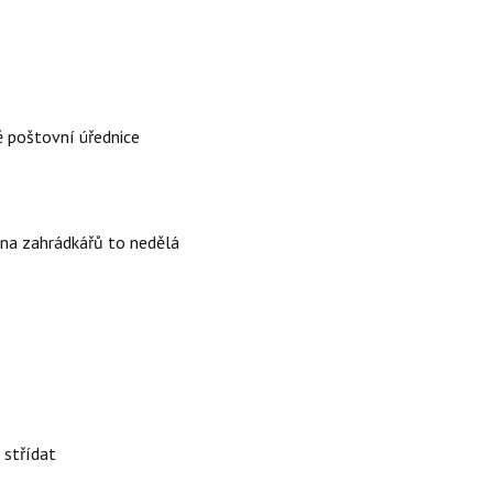
ě poštovní úřednice
ina zahrádkářů to nedělá
 střídat