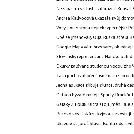
Nezápasím v Clashi, zdůraznil Roušal. 
Andrea Kalivodová ukázala svůj domov:
Vosy jsou v srpnu nejnebezpečnější: Pří
Obě se jmenovaly Olja. Ruská střela Ba
Google Mapy vám brzy samy objednají j
Slovenský reprezentant Hancko pálí d
Okurky zalévané studenou vodou zhořkn
Táta pochoval předčasně narozenou dcer
Jedna aplikace slibuje slunce, druhá dé
Ostuda bývalé naděje Sparty. Brankář 
Galaxy Z Fold8 Ultra stojí jmění, ale s
Rusové věští zkázu Kyjeva a zvěstují r
Ukazuje se, proč Slavia Bořila odstavil