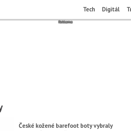
Tech
Digitál
T
y
České kožené barefoot boty vybraly