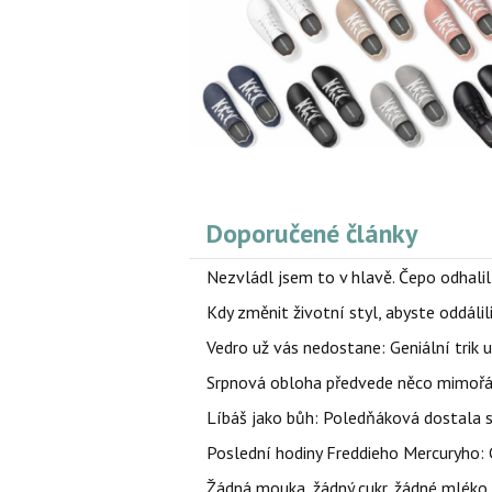
Doporučené články
Nezvládl jsem to v hlavě. Čepo odhal
Kdy změnit životní styl, abyste oddáli
Vedro už vás nedostane: Geniální trik 
Srpnová obloha předvede něco mimořád
Líbáš jako bůh: Poledňáková dostala s
Poslední hodiny Freddieho Mercuryho: 
Žádná mouka, žádný cukr, žádné mléko,