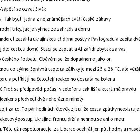
Vzápětí se ozval Sivák
 Tak bydlí jedna z nejznámějších tváří české zábavy
rodní triky, jak je vyhnat ze zahrady a domu
nderol zasáhla ukrajinskou třídírnu pošty v Pavlogradu a zabila dv
ídlo cestou domů. Stačí se zeptat a AI zařídí zbytek za vás
o českého fotbalu: Obávám se, že dopadneme jako oni
ou do týdne. Správná teplota zálivky je mezi 25 a 28 °C, ale větš
u a políbil ji na čelo. Její reakce ho dostala na kolena
šť. Proč se předpovědi počasí v telefonu tak liší a která má pravdu
Heerkens předvedl dvě nehorázné minely
tojí za to. Po pár hodinách člověk zjistí, že cesta zpátky neexistuje
aketový postup. Ukrajinci frontu drží a nehnou se ani o metr
a. Tělo už nespolupracuje, za Liberec odehrál jen půl hodiny a musel