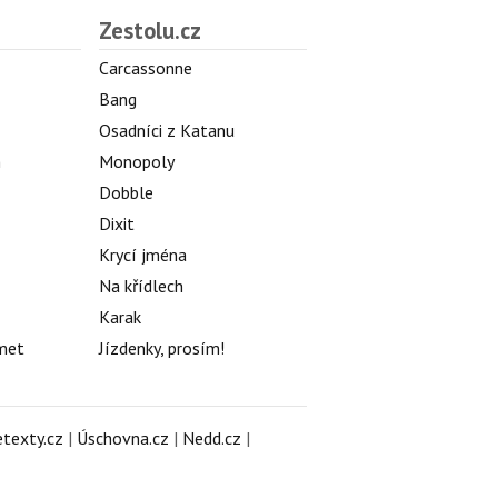
Zestolu.cz
Carcassonne
Bang
Osadníci z Katanu
h
Monopoly
Dobble
Dixit
Krycí jména
Na křídlech
Karak
met
Jízdenky, prosím!
texty.cz
|
Úschovna.cz
|
Nedd.cz
|