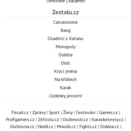
Timothée Chalamet
Zestolu.cz
Carcassonne
Bang
Osadníci z Katanu
Monopoly
Dobble
Dixit
Krycí jména
Na křídlech
Karak
Jízdenky, prosím!
Tiscali.cz
|
Zprávy
|
Sport
|
Ženy
|
Cestování
|
Games.cz
|
Profigamers.cz
|
ZeStolu.cz
|
Osobnosti.cz
|
Karaoketexty.cz
|
Úschovna.cz
|
Nedd.cz
|
Moulík.cz
|
Fights.cz
|
Dokina.cz
|