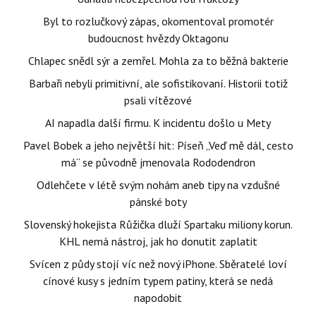
Byl to rozlučkový zápas, okomentoval promotér
budoucnost hvězdy Oktagonu
Chlapec snědl sýr a zemřel. Mohla za to běžná bakterie
Barbaři nebyli primitivní, ale sofistikovaní. Historii totiž
psali vítězové
AI napadla další firmu. K incidentu došlo u Mety
Pavel Bobek a jeho největší hit: Píseň „Veď mě dál, cesto
má“ se původně jmenovala Rododendron
Odlehčete v létě svým nohám aneb tipy na vzdušné
pánské boty
Slovenský hokejista Růžička dluží Spartaku miliony korun.
KHL nemá nástroj, jak ho donutit zaplatit
Svícen z půdy stojí víc než nový iPhone. Sběratelé loví
cínové kusy s jedním typem patiny, která se nedá
napodobit