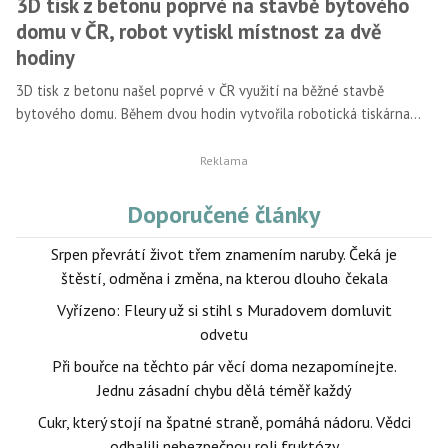
3D tisk z betonu poprvé na stavbě bytového
domu v ČR, robot vytiskl místnost za dvě
hodiny
3D tisk z betonu našel poprvé v ČR využití na běžné stavbě
bytového domu. Během dvou hodin vytvořila robotická tiskárna
přímo na staveništi kompletní místnost pro zázemí terasy
bytového domu projektu Modřanský Cukrovar. Společnosti
Skanska a ICE plánují využití technologie ve větším měřítku,
robotický tisk zlepšuje mimo jiné efektivitu, bezpečnost práce a
Doporučené články
vliv na životní prostředí.
Srpen převrátí život třem znamením naruby. Čeká je
štěstí, odměna i změna, na kterou dlouho čekala
Vyřízeno: Fleury už si stihl s Muradovem domluvit
odvetu
Při bouřce na těchto pár věcí doma nezapomínejte.
Jednu zásadní chybu dělá téměř každý
Cukr, který stojí na špatné straně, pomáhá nádoru. Vědci
odhalili nebezpečnou roli fruktózy