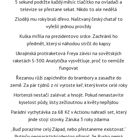
5 sekund podržte každý měsíc tlačítko na ovladači a
televize se přestane sekat. Nikdo to ale nedělá
Zloději mu roky brali dřevo. Naštvaný český chatař to
vyřešil jednou provždy
Kulka mířila na prezidentovo srdce. Zachránil ho
předmět, který si náhodou strčil do kapsy
Ukrajinská protiraketová Freya závisí na sovětských
raketách S-300. Analytička vysvětluje, proč to nemůže
fungovat
Řezanou růži zapíchněte do brambory a zasaďte do
země. Za pár týdnů z ní vyroste keř, který kvete celé roky
Hortenzii nestačí zalévat a hnojit. Pokud nenastavíte
kyselost půdy, listy zežloutnou a květy nepřijdou
Parádní vychytávka za 68 Kč v Actionu nahradí set, který
jinde stojí stovky. Záruka 3 roky zdarma
„Buď porazíme celý Západ, nebo přestaneme existovat.“
Putinův neonacistický ideolog přiznal, že Rusko nemá