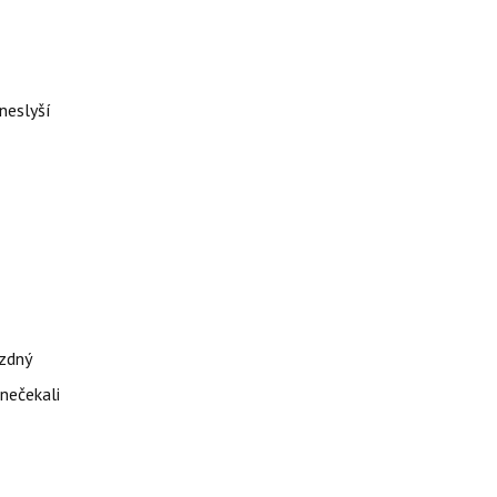
neslyší
ázdný
 nečekali