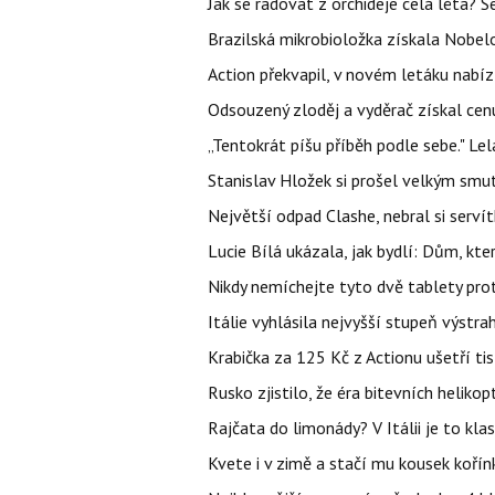
Jak se radovat z orchideje celá léta? S
Brazilská mikrobioložka získala Nobelo
Action překvapil, v novém letáku nabízí
Odsouzený zloděj a vyděrač získal cenu
„Tentokrát píšu příběh podle sebe." Le
Stanislav Hložek si prošel velkým smut
Největší odpad Clashe, nebral si serví
Lucie Bílá ukázala, jak bydlí: Dům, kter
Nikdy nemíchejte tyto dvě tablety pro
Itálie vyhlásila nejvyšší stupeň výstr
Krabička za 125 Kč z Actionu ušetří tis
Rusko zjistilo, že éra bitevních helikopt
Rajčata do limonády? V Itálii je to klas
Kvete i v zimě a stačí mu kousek kořín