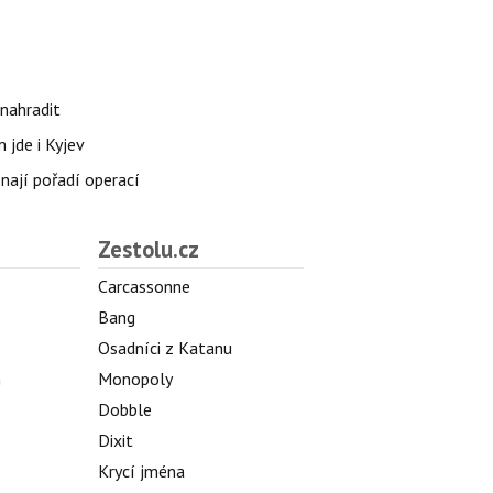
nahradit
 jde i Kyjev
znají pořadí operací
Zestolu.cz
Carcassonne
Bang
Osadníci z Katanu
h
Monopoly
Dobble
Dixit
Krycí jména