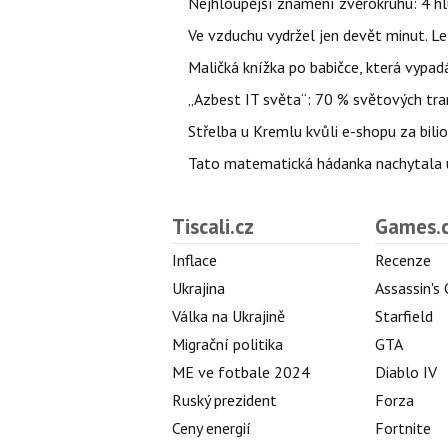
Nejhloupější znamení zvěrokruhu: 4 hl
Ve vzduchu vydržel jen devět minut. L
Maličká knížka po babičce, která vypad
„Azbest IT světa“: 70 % světových tra
Střelba u Kremlu kvůli e-shopu za bilio
Tato matematická hádanka nachytala už t
Tiscali.cz
Games.
Inflace
Recenze
Ukrajina
Assassin's
Válka na Ukrajině
Starfield
Migrační politika
GTA
ME ve fotbale 2024
Diablo IV
Ruský prezident
Forza
Ceny energií
Fortnite