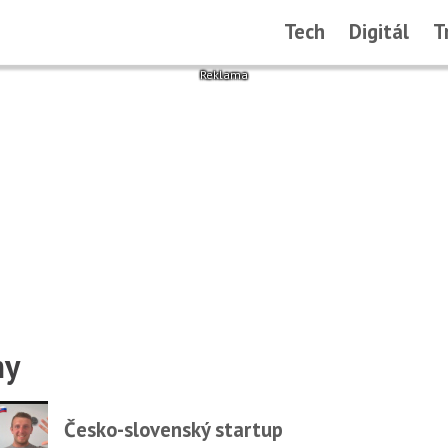
Tech
Digitál
T
my
Česko-slovenský startup