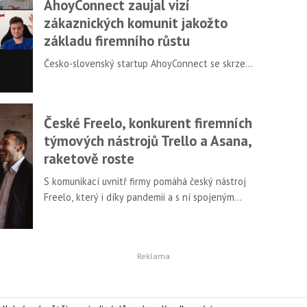
AhoyConnect zaujal vizí
zákaznických komunit jakožto
základu firemního růstu
Česko-slovenský startup AhoyConnect se skrze
vlastní nástroj soustředí na sjednocenou správu,
automatizaci, měření a rozvoj členských komunit,
čímž firmám usnadňuje další rozvoj a je lákadlem pro
České Freelo, konkurent firemních
investory.
týmových nástrojů Trello a Asana,
raketově roste
S komunikací uvnitř firmy pomáhá český nástroj
Freelo, který i díky pandemii a s ní spojeným
přechodem firem na model využívající práci
z domova pohádkově roste.