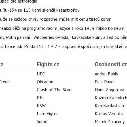
upáci dle astrologie
et Tu-154 se 115 lidmi skončil katastrofou
á, že se každou chvíli rozpadne, může mít cenu tisíců korun
nsakcí běží na programovacím jazyce z roku 1959. Nikdo ho neumí 
ny, Putin panikaří. Wildberries ovládají kavkazské klany a teď po něm
isíce lidí. Příklad 18 : 3 + 7 × 5 správně spočítají jen lidé, kteří 
cz
Fights.cz
Osobnosti.cz
UFC
Andrej Babiš
 Creed
Oktagon
Petr Pavel
Clash of The Stars
Hana Zagorová
PFL
Kazma Kazmitc
KSW
Kim Kardashian
I am Figter
Karlos Vémola
Sumó
Marek Ztracený