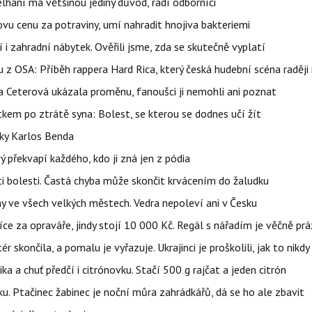
elhání má většinou jediný důvod, radí odborníci
vu cenu za potraviny, umí nahradit hnojiva bakteriemi
 i zahradní nábytek. Ověřili jsme, zda se skutečně vyplatí
 z OSA: Příběh rappera Hard Rica, který česká hudební scéna raději 
la Ceterová ukázala proměnu, fanoušci ji nemohli ani poznat
kem po ztrátě syna: Bolest, se kterou se dodnes učí žít
tky Karlos Benda
ý překvapí každého, kdo ji zná jen z pódia
ti bolesti. Častá chyba může skončit krvácením do žaludku
ahy ve všech velkých městech. Vedra nepoleví ani v Česku
íce za opraváře, jindy stojí 10 000 Kč. Regál s nářadím je věčně pr
ér skončila, a pomalu je vyřazuje. Ukrajinci je proškolili, jak to nikdy
ika a chuť předčí i citrónovku. Stačí 500 g rajčat a jeden citrón
ku. Ptačinec žabinec je noční můra zahrádkářů, dá se ho ale zbavit