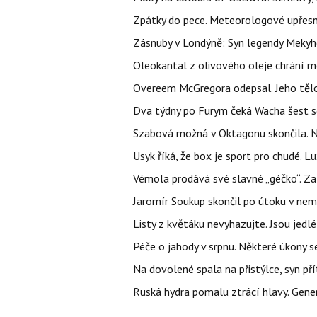
Zpátky do pece. Meteorologové upřesn
Zásnuby v Londýně: Syn legendy Mekyho
Oleokantal z olivového oleje chrání m
Overeem McGregora odepsal. Jeho tělo 
Dva týdny po Furym čeká Wacha šest so
Szabová možná v Oktagonu skončila. No
Usyk říká, že box je sport pro chudé. L
Vémola prodává své slavné „géčko“. Z
Jaromír Soukup skončil po útoku v nemo
Listy z květáku nevyhazujte. Jsou jedlé
Péče o jahody v srpnu. Některé úkony s
Na dovolené spala na přistýlce, syn přít
Ruská hydra pomalu ztrácí hlavy. Gener