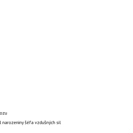
vozu
l narozeniny šéfa vzdušných sil