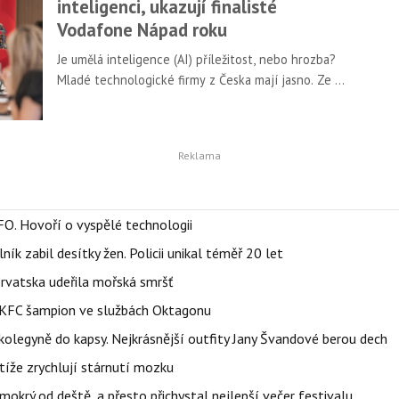
inteligenci, ukazují finalisté
Vodafone Nápad roku
Je umělá inteligence (AI) příležitost, nebo hrozba?
Mladé technologické firmy z Česka mají jasno. Ze 30
semifinálových projektů letošního ročníku soutěže
Vodafone nápad roku ji využívá hned 22. Nejstarší
tuzemská přehlídka startupů letos přilákala 129
inovativních společností, které mají mezinárodní
ambice v oblasti zdravotnictví, obchodu,
stavebnictví nebo sportu. Finálová dvanáctka se
utká o vítězství na slavnostním vyhlášení 19. září.
FO. Hovoří o vyspělé technologii
ík zabil desítky žen. Policii unikal téměř 20 let
orvatska udeřila mořská smršť
 BKFC šampion ve službách Oktagonu
olegyně do kapsy. Nejkrásnější outfity Jany Švandové berou dech
íže zrychlují stárnutí mozku
mokrý od deště, a přesto přichystal nejlepší večer festivalu