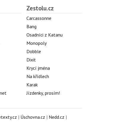
Zestolu.cz
Carcassonne
Bang
Osadníci z Katanu
h
Monopoly
Dobble
Dixit
Krycí jména
Na křídlech
Karak
met
Jízdenky, prosím!
texty.cz
|
Úschovna.cz
|
Nedd.cz
|