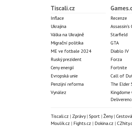
Tiscali.cz
Games.
Inflace
Recenze
Ukrajina
Assassin's
Válka na Ukrajině
Starfield
Migrační politika
GTA
ME ve fotbale 2024
Diablo IV
Ruský prezident
Forza
Ceny energií
Fortnite
Evropská unie
Call of Du
Penzijní reforma
The Elder 
Vynález
Kingdome 
Deliverenc
Tiscali.cz
|
Zprávy
|
Sport
|
Ženy
|
Cestová
Moulík.cz
|
Fights.cz
|
Dokina.cz
|
CZhity.