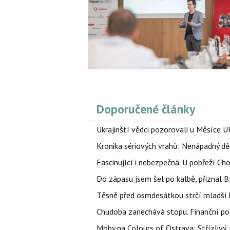
Doporučené články
Ukrajinští vědci pozorovali u Měsíce U
Kronika sériových vrahů: Nenápadný děln
Fascinující i nebezpečná. U pobřeží Ch
Do zápasu jsem šel po kalbě, přiznal
Těsně před osmdesátkou strčí mladší k
Chudoba zanechává stopu. Finanční pot
Moby na Colours of Ostrava: Střízlivý, 