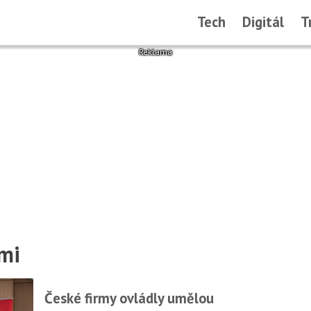
Tech
Digitál
T
mi
České firmy ovládly umělou